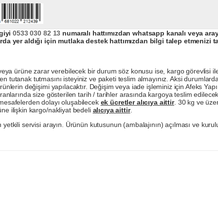
giyi
0533 030 82 13
numaralı hattımızdan whatsapp kanalı veya arayar
da yer aldığı için mutlaka destek hattımızdan bilgi talep etmenizi t
a ürüne zarar verebilecek bir durum söz konusu ise, kargo görevlisi ile b
en tutanak tutmasını isteyiniz ve paketi teslim almayınız. Aksi durumlard
ürünlerin değişimi yapılacaktır. Değişim veya iade işleminiz için Afeks Ya
ranlarında size gösterilen tarih / tarihler arasında kargoya teslim edilecekt
a mesafelerden dolayı oluşabilecek
ek ücretler alıcıya aittir
. 30 kg ve üzer
ne ilişkin kargo/nakliyat bedeli
alıcıya aittir
.
 yetkili servisi arayın. Ürünün kutusunun (ambalajının) açılması ve kurulu