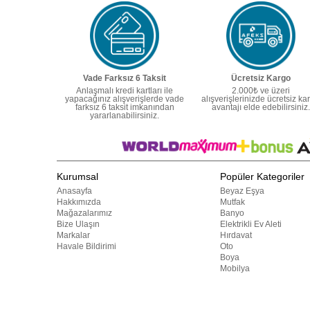
Vade Farksız 6 Taksit
Ücretsiz Kargo
Anlaşmalı kredi kartları ile
2.000₺ ve üzeri
yapacağınız alışverişlerde vade
alışverişlerinizde ücretsiz ka
farksız 6 taksit imkanından
avantajı elde edebilirsiniz.
yararlanabilirsiniz.
Kurumsal
Popüler Kategoriler
Anasayfa
Beyaz Eşya
Hakkımızda
Mutfak
Mağazalarımız
Banyo
Bize Ulaşın
Elektrikli Ev Aleti
Markalar
Hırdavat
Havale Bildirimi
Oto
Boya
Mobilya