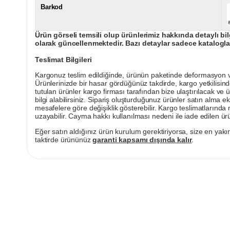
Barkod
Ürün görseli temsili olup ürünlerimiz hakkında detaylı bil
olarak güncellenmektedir. Bazı detaylar sadece kataloglar
Teslimat Bilgileri
Kargonuz teslim edildiğinde, ürünün paketinde deformasyon vey
Ürünlerinizde bir hasar gördüğünüz takdirde, kargo yetkilisind
tutulan ürünler kargo firması tarafından bize ulaştırılacak ve 
bilgi alabilirsiniz. Sipariş oluşturduğunuz ürünler satın alma ek
mesafelere göre değişiklik gösterebilir. Kargo teslimatlarınd
uzayabilir. Cayma hakkı kullanılması nedeni ile iade edilen ürü
Eğer satın aldığınız ürün kurulum gerektiriyorsa, size en yakın
taktirde ürününüz
garanti kapsamı dışında kalır
.