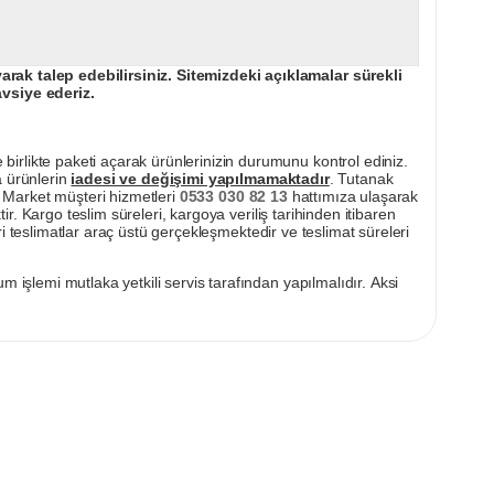
ak talep edebilirsiniz. Sitemizdeki açıklamalar sürekli
avsiye ederiz.
irlikte paketi açarak ürünlerinizin durumunu kontrol ediniz.
a ürünlerin
iadesi ve değişimi yapılmamaktadır
. Tutanak
pı Market müşteri hizmetleri
0533 030 82 13
hattımıza ulaşarak
ir. Kargo teslim süreleri, kargoya veriliş tarihinden itibaren
i teslimatlar araç üstü gerçekleşmektedir ve teslimat süreleri
m işlemi mutlaka yetkili servis tarafından yapılmalıdır. Aksi