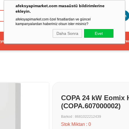
afeksyapimarket.com masaüstü bildirimlerine
ekleyin.
Toptan
afeksyapimarket.com özel fırsatlardan ve güncel
kampanyalardan haberiniz olsun ister misiniz?
Daha Sonra
Evet
ya
Elektrikli El Aleti
Aydınlatma ve Elektrik
Dekorasyon ve Ev Gere
COPA 24 kW Eomix 
(COPA.607000002)
Barkod
:
8681022212439
Stok Miktarı
:
0