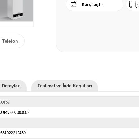
Karşılaştır
Telefon
 Detayları
Teslimat ve İade Koşulları
COPA
COPA.607000002
8681022212439