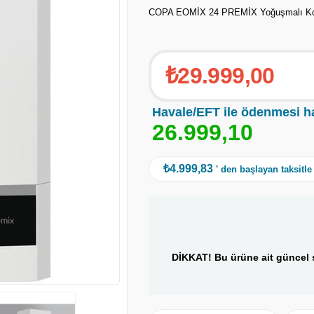
COPA EOMİX 24 PREMİX Yoğuşmalı K
₺29.999,00
Havale/EFT ile ödenmesi h
2
6
.
9
9
9
,
1
0
₺4.999,83
' den başlayan taksitle
DİKKAT! Bu ürüne ait güncel s