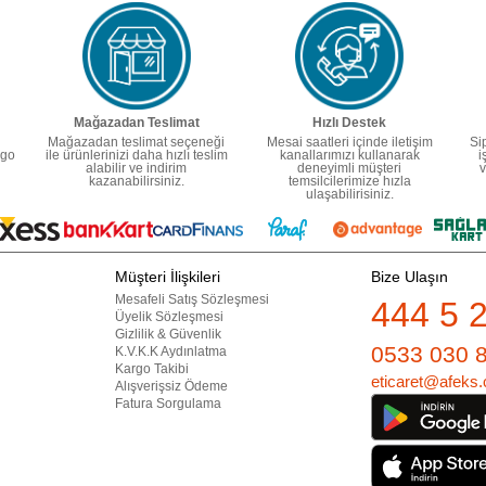
Mağazadan Teslimat
Hızlı Destek
Mağazadan teslimat seçeneği
Mesai saatleri içinde iletişim
Si
rgo
ile ürünlerinizi daha hızlı teslim
kanallarımızı kullanarak
i
alabilir ve indirim
deneyimli müşteri
v
kazanabilirsiniz.
temsilcilerimize hızla
ulaşabilirisiniz.
Müşteri İlişkileri
Bize Ulaşın
Mesafeli Satış Sözleşmesi
444 5 
Üyelik Sözleşmesi
Gizlilik & Güvenlik
0533 030 
K.V.K.K Aydınlatma
Kargo Takibi
eticaret@afeks.
Alışverişsiz Ödeme
Fatura Sorgulama