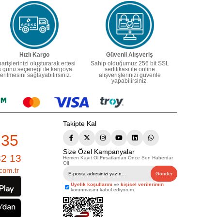
Hızlı Kargo
Güvenli Alışveriş
parişlerinizi oluşturarak ertesi
Sahip olduğumuz 256 bit SSL
ş günü seçeneği ile kargoya
sertifikası ile online
erilmesini sağlayabilirsiniz.
alışverişlerinizi güvenle
yapabilirsiniz.
Takipte Kal
235
Size Özel Kampanyalar
82 13
Hemen Kayıt Ol Fırsatlardan Önce Sen Haberdar
Ol!
com.tr
Gönder
Üyelik koşullarını
ve
kişisel verilerimin
korunmasını kabul ediyorum.