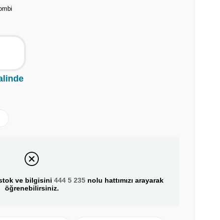
ombi
alinde
tok ve bilgisini
444 5 235
nolu hattımızı arayarak
öğrenebilirsiniz.