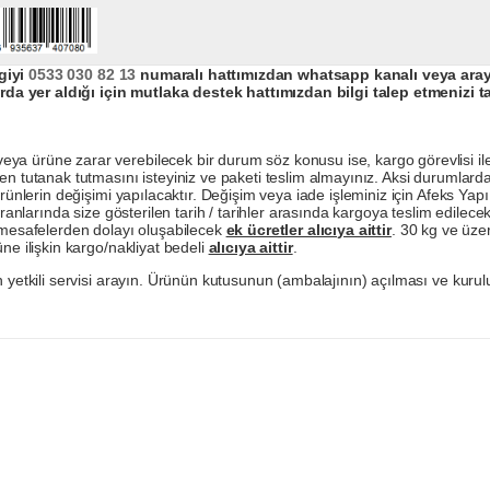
giyi
0533 030 82 13
numaralı hattımızdan whatsapp kanalı veya arayar
da yer aldığı için mutlaka destek hattımızdan bilgi talep etmenizi t
a ürüne zarar verebilecek bir durum söz konusu ise, kargo görevlisi ile b
en tutanak tutmasını isteyiniz ve paketi teslim almayınız. Aksi durumlard
ürünlerin değişimi yapılacaktır. Değişim veya iade işleminiz için Afeks Ya
ranlarında size gösterilen tarih / tarihler arasında kargoya teslim edilecekt
a mesafelerden dolayı oluşabilecek
ek ücretler alıcıya aittir
. 30 kg ve üzer
ne ilişkin kargo/nakliyat bedeli
alıcıya aittir
.
 yetkili servisi arayın. Ürünün kutusunun (ambalajının) açılması ve kurulu