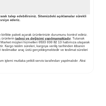
ak talep edebilirsiniz. Sitemizdeki açıklamalar sürekli
avsiye ederiz.
irlikte paketi açarak ürünlerinizin durumunu kontrol ediniz.
a ürünlerin
iadesi ve değişimi yapılmamaktadır
. Tutanak
pı Market müşteri hizmetleri
0533 030 82 13
hattımıza ulaşarak
ir. Kargo teslim süreleri, kargoya veriliş tarihinden itibaren
i teslimatlar araç üstü gerçekleşmektedir ve teslimat süreleri
m işlemi mutlaka yetkili servis tarafından yapılmalıdır. Aksi