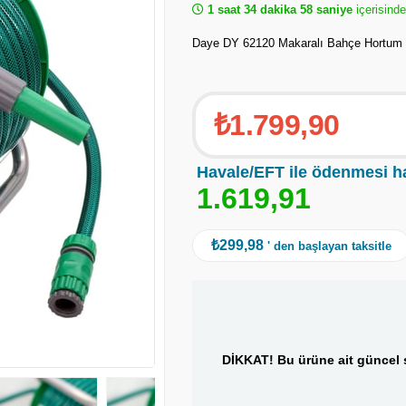
1 saat 34 dakika 57 saniye
içerisinde
Daye DY 62120 Makaralı Bahçe Hortum S
₺1.799,90
Havale/EFT ile ödenmesi h
1
.
6
1
9
,
9
1
₺299,98
' den başlayan taksitle
DİKKAT! Bu ürüne ait güncel s