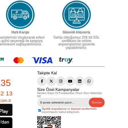
Hızlı Kargo
Güvenli Alışveriş
parişlerinizi oluşturarak ertesi
Sahip olduğumuz 256 bit SSL
ş günü seçeneği ile kargoya
sertifikası ile online
erilmesini sağlayabilirsiniz.
alışverişlerinizi güvenle
yapabilirsiniz.
Takipte Kal
235
Size Özel Kampanyalar
82 13
Hemen Kayıt Ol Fırsatlardan Önce Sen Haberdar
Ol!
com.tr
Gönder
Üyelik koşullarını
ve
kişisel verilerimin
korunmasını kabul ediyorum.