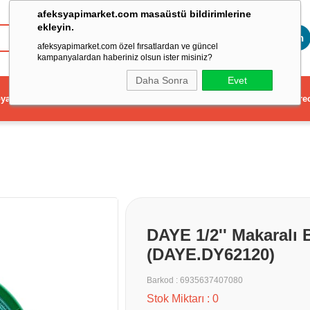
afeksyapimarket.com masaüstü bildirimlerine
ekleyin.
Toptan
afeksyapimarket.com özel fırsatlardan ve güncel
kampanyalardan haberiniz olsun ister misiniz?
Daha Sonra
Evet
ya
Elektrikli El Aleti
Aydınlatma ve Elektrik
Dekorasyon ve Ev Gere
DAYE 1/2'' Makaralı 
(DAYE.DY62120)
Barkod
:
6935637407080
Stok Miktarı
:
0