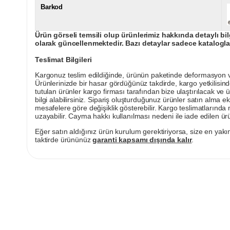
Barkod
Ürün görseli temsili olup ürünlerimiz hakkında detaylı bil
olarak güncellenmektedir. Bazı detaylar sadece kataloglar
Teslimat Bilgileri
Kargonuz teslim edildiğinde, ürünün paketinde deformasyon vey
Ürünlerinizde bir hasar gördüğünüz takdirde, kargo yetkilisind
tutulan ürünler kargo firması tarafından bize ulaştırılacak ve 
bilgi alabilirsiniz. Sipariş oluşturduğunuz ürünler satın alma ek
mesafelere göre değişiklik gösterebilir. Kargo teslimatlarınd
uzayabilir. Cayma hakkı kullanılması nedeni ile iade edilen ürü
Eğer satın aldığınız ürün kurulum gerektiriyorsa, size en yakın
taktirde ürününüz
garanti kapsamı dışında kalır
.