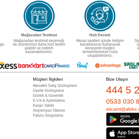
Mağazadan Teslimat
Hızlı Destek
Mağazadan teslimat seçeneği
Mesai saatleri içinde iletişim
Si
rgo
ile ürünlerinizi daha hızlı teslim
kanallarımızı kullanarak
i
alabilir ve indirim
deneyimli müşteri
v
kazanabilirsiniz.
temsilcilerimize hızla
ulaşabilirisiniz.
Müşteri İlişkileri
Bize Ulaşın
Mesafeli Satış Sözleşmesi
444 5 
Üyelik Sözleşmesi
Gizlilik & Güvenlik
0533 030 
K.V.K.K Aydınlatma
Kargo Takibi
eticaret@afeks.
Alışverişsiz Ödeme
Fatura Sorgulama