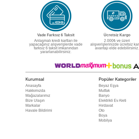
Vade Farksız 6 Taksit
Ücretsiz Kargo
Anlaşmalı kredi kartları ile
2.000₺ ve üzeri
yapacağınız alışverişlerde vade
alışverişlerinizde ücretsiz ka
farksız 6 taksit imkanından
avantajı elde edebilirsiniz.
yararlanabilirsiniz.
Kurumsal
Popüler Kategoriler
Anasayfa
Beyaz Eşya
Hakkımızda
Mutfak
Mağazalarımız
Banyo
Bize Ulaşın
Elektrikli Ev Aleti
Markalar
Hırdavat
Havale Bildirimi
Oto
Boya
Mobilya