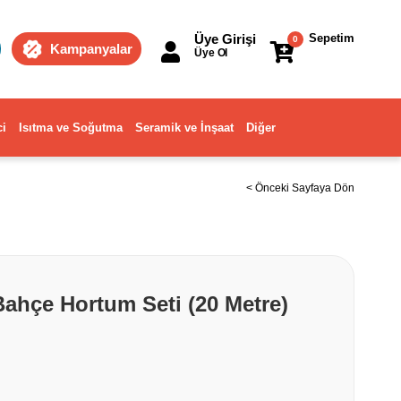
Üye Girişi
Sepetim
0
Kampanyalar
Üye Ol
ci
Isıtma ve Soğutma
Seramik ve İnşaat
Diğer
< Önceki Sayfaya Dön
Bahçe Hortum Seti (20 Metre)