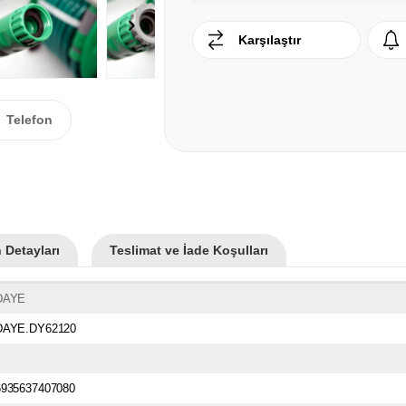
Karşılaştır
Telefon
 Detayları
Teslimat ve İade Koşulları
DAYE
DAYE.DY62120
6935637407080