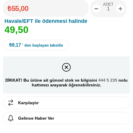
ADET
₺55,00
Havale/EFT ile ödenmesi halinde
4
9
,
5
0
₺9,17
' den başlayan taksitle
DİKKAT! Bu ürüne ait güncel stok ve bilgisini
444 5 235
nolu
hattımızı arayarak öğrenebilirsiniz.
Karşılaştır
Gelince Haber Ver