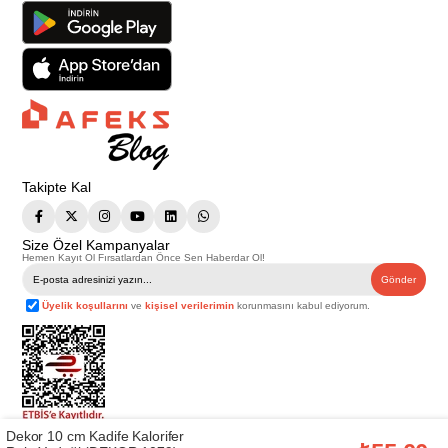
Takipte Kal
Size Özel Kampanyalar
Hemen Kayıt Ol Fırsatlardan Önce Sen Haberdar Ol!
Gönder
Üyelik koşullarını
ve
kişisel verilerimin
korunmasını kabul ediyorum.
Dekor 10 cm Kadife Kalorifer
Telif Hakkı © 2026
Afeks Yapı Market
. Tüm hakları saklıdır.