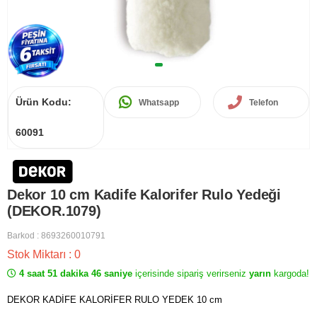
Ürün Kodu:
Whatsapp
Telefon
60091
Dekor 10 cm Kadife Kalorifer Rulo Yedeği
(DEKOR.1079)
Barkod
:
8693260010791
Stok Miktarı
:
0
4 saat 51 dakika 46 saniye
içerisinde sipariş verirseniz
yarın
kargoda!
DEKOR KADİFE KALORİFER RULO YEDEK 10 cm