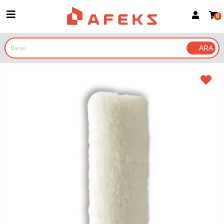
0
Üye Girişi
Üye Ol
Google İle Bağlan