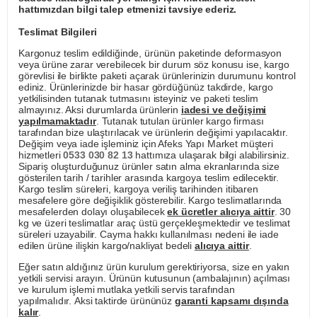
hattımızdan bilgi talep etmenizi tavsiye ederiz.
Teslimat Bilgileri
Kargonuz teslim edildiğinde, ürünün paketinde deformasyon
veya ürüne zarar verebilecek bir durum söz konusu ise, kargo
görevlisi ile birlikte paketi açarak ürünlerinizin durumunu kontrol
ediniz. Ürünlerinizde bir hasar gördüğünüz takdirde, kargo
yetkilisinden tutanak tutmasını isteyiniz ve paketi teslim
almayınız. Aksi durumlarda ürünlerin
iadesi ve değişimi
yapılmamaktadır
. Tutanak tutulan ürünler kargo firması
tarafından bize ulaştırılacak ve ürünlerin değişimi yapılacaktır.
Değişim veya iade işleminiz için Afeks Yapı Market müşteri
hizmetleri
0533 030 82 13
hattımıza ulaşarak bilgi alabilirsiniz.
Sipariş oluşturduğunuz ürünler satın alma ekranlarında size
gösterilen tarih / tarihler arasında kargoya teslim edilecektir.
Kargo teslim süreleri, kargoya veriliş tarihinden itibaren
mesafelere göre değişiklik gösterebilir. Kargo teslimatlarında
mesafelerden dolayı oluşabilecek
ek ücretler alıcıya aittir
. 30
kg ve üzeri teslimatlar araç üstü gerçekleşmektedir ve teslimat
süreleri uzayabilir. Cayma hakkı kullanılması nedeni ile iade
edilen ürüne ilişkin kargo/nakliyat bedeli
alıcıya aittir
.
Eğer satın aldığınız ürün kurulum gerektiriyorsa, size en yakın
yetkili servisi arayın. Ürünün kutusunun (ambalajının) açılması
ve kurulum işlemi mutlaka yetkili servis tarafından
yapılmalıdır. Aksi taktirde ürününüz
garanti kapsamı dışında
kalır
.