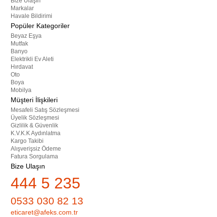
Bize Ulaşın
Markalar
Havale Bildirimi
Popüler Kategoriler
Beyaz Eşya
Mutfak
Banyo
Elektrikli Ev Aleti
Hırdavat
Oto
Boya
Mobilya
Müşteri İlişkileri
Mesafeli Satış Sözleşmesi
Üyelik Sözleşmesi
Gizlilik & Güvenlik
K.V.K.K Aydınlatma
Kargo Takibi
Alışverişsiz Ödeme
Fatura Sorgulama
Bize Ulaşın
444 5 235
0533 030 82 13
eticaret@afeks.com.tr