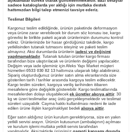
açıklamalar sürekli olarak güncellenmektedir. Bazı detaylar
sadece kataloglarda yer aldığı için mutlaka destek
hattımızdan bilgi talep etmenizi tavsiye ederiz.
Teslimat Bilgileri
Kargonuz teslim edildiğinde, ürünün paketinde deformasyon
veya ürüne zarar verebilecek bir durum söz konusu ise, kargo
görevlisi ile birlikte paketi açarak ürünlerinizin durumunu kontrol
ediniz. Ürünlerinizde bir hasar gördüğünüz takdirde, kargo
yetkilisinden tutanak tutmasını isteyiniz ve paketi teslim
almayınız. Aksi durumlarda ürünlerin
iadesi ve değişimi
yapılmamaktadır
. Tutanak tutulan ürünler kargo firması
tarafından bize ulaştırılacak ve ürünlerin değişimi yapılacaktır.
Değişim veya iade işleminiz için Afeks Yapı Market müşteri
hizmetleri
0533 030 82 13
hattımıza ulaşarak bilgi alabilirsiniz.
Sipariş oluşturduğunuz ürünler satın alma ekranlarında size
gösterilen tarih / tarihler arasında kargoya teslim edilecektir.
Kargo teslim süreleri, kargoya veriliş tarihinden itibaren
mesafelere göre değişiklik gösterebilir. Kargo teslimatlarında
mesafelerden dolayı oluşabilecek
ek ücretler alıcıya aittir
. 30
kg ve üzeri teslimatlar araç üstü gerçekleşmektedir ve teslimat
süreleri uzayabilir. Cayma hakkı kullanılması nedeni ile iade
edilen ürüne ilişkin kargo/nakliyat bedeli
alıcıya aittir
.
Eğer satın aldığınız ürün kurulum gerektiriyorsa, size en yakın
yetkili servisi arayın. Ürünün kutusunun (ambalajının) açılması
ve kurulum işlemi mutlaka yetkili servis tarafından
yapılmalıdır. Aksi taktirde ürününüz
garanti kapsamı dışında