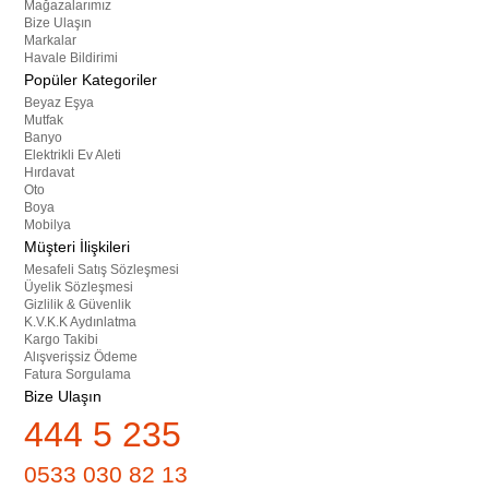
Mağazalarımız
Bize Ulaşın
Markalar
Havale Bildirimi
Popüler Kategoriler
Beyaz Eşya
Mutfak
Banyo
Elektrikli Ev Aleti
Hırdavat
Oto
Boya
Mobilya
Müşteri İlişkileri
Mesafeli Satış Sözleşmesi
Üyelik Sözleşmesi
Gizlilik & Güvenlik
K.V.K.K Aydınlatma
Kargo Takibi
Alışverişsiz Ödeme
Fatura Sorgulama
Bize Ulaşın
444 5 235
0533 030 82 13