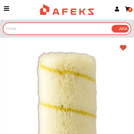
0
Üye Girişi
Üye Ol
Google İle Bağlan