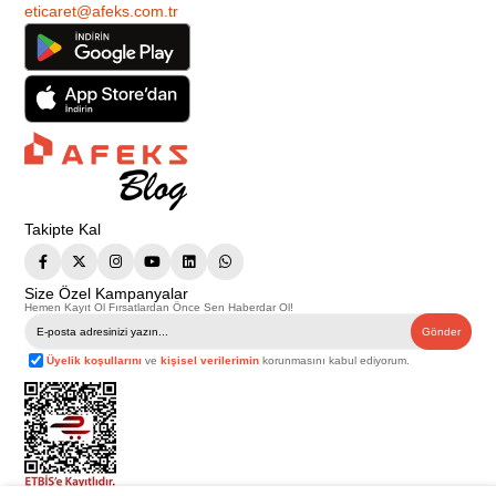
eticaret@afeks.com.tr
Takipte Kal
Size Özel Kampanyalar
Hemen Kayıt Ol Fırsatlardan Önce Sen Haberdar Ol!
Gönder
Üyelik koşullarını
ve
kişisel verilerimin
korunmasını kabul ediyorum.