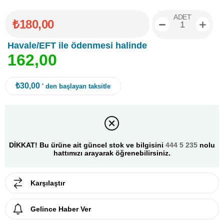
ADET
₺180,00
Havale/EFT ile ödenmesi halinde
1
6
2
,
0
0
₺30,00
' den başlayan taksitle
DİKKAT! Bu ürüne ait güncel stok ve bilgisini
444 5 235
nolu
hattımızı arayarak öğrenebilirsiniz.
Karşılaştır
Gelince Haber Ver