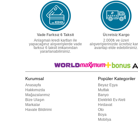
Vade Farksız 6 Taksit
Ücretsiz Kargo
Anlaşmalı kredi kartları ile
2.000₺ ve üzeri
yapacağınız alışverişlerde vade
alışverişlerinizde ücretsiz ka
farksız 6 taksit imkanından
avantajı elde edebilirsiniz.
yararlanabilirsiniz.
Kurumsal
Popüler Kategoriler
Anasayfa
Beyaz Eşya
Hakkımızda
Mutfak
Mağazalarımız
Banyo
Bize Ulaşın
Elektrikli Ev Aleti
Markalar
Hırdavat
Havale Bildirimi
Oto
Boya
Mobilya