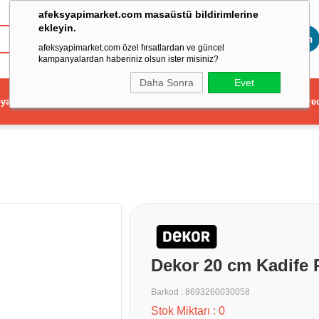
afeksyapimarket.com masaüstü bildirimlerine
ekleyin.
Toptan
afeksyapimarket.com özel fırsatlardan ve güncel
kampanyalardan haberiniz olsun ister misiniz?
Daha Sonra
Evet
ya
Elektrikli El Aleti
Aydınlatma ve Elektrik
Dekorasyon ve Ev Gere
Dekor 20 cm Kadife
Barkod
:
8693260030058
Stok Miktarı
:
0