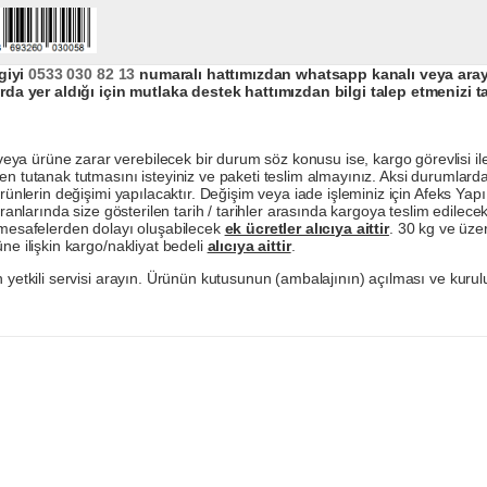
giyi
0533 030 82 13
numaralı hattımızdan whatsapp kanalı veya arayar
da yer aldığı için mutlaka destek hattımızdan bilgi talep etmenizi t
a ürüne zarar verebilecek bir durum söz konusu ise, kargo görevlisi ile b
en tutanak tutmasını isteyiniz ve paketi teslim almayınız. Aksi durumlard
ürünlerin değişimi yapılacaktır. Değişim veya iade işleminiz için Afeks Ya
ranlarında size gösterilen tarih / tarihler arasında kargoya teslim edilecekt
a mesafelerden dolayı oluşabilecek
ek ücretler alıcıya aittir
. 30 kg ve üzer
ne ilişkin kargo/nakliyat bedeli
alıcıya aittir
.
 yetkili servisi arayın. Ürünün kutusunun (ambalajının) açılması ve kurulu