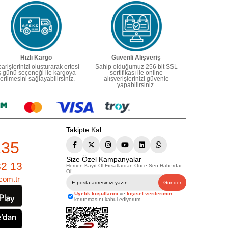
Hızlı Kargo
Güvenli Alışveriş
parişlerinizi oluşturarak ertesi
Sahip olduğumuz 256 bit SSL
ş günü seçeneği ile kargoya
sertifikası ile online
erilmesini sağlayabilirsiniz.
alışverişlerinizi güvenle
yapabilirsiniz.
Takipte Kal
235
Size Özel Kampanyalar
82 13
Hemen Kayıt Ol Fırsatlardan Önce Sen Haberdar
Ol!
com.tr
Gönder
Üyelik koşullarını
ve
kişisel verilerimin
korunmasını kabul ediyorum.