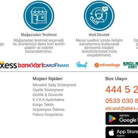
Mağazadan Teslimat
Hızlı Destek
Mağazadan teslimat seçeneği
Mesai saatleri içinde iletişim
Si
rgo
ile ürünlerinizi daha hızlı teslim
kanallarımızı kullanarak
i
alabilir ve indirim
deneyimli müşteri
v
kazanabilirsiniz.
temsilcilerimize hızla
ulaşabilirisiniz.
Müşteri İlişkileri
Bize Ulaşın
Mesafeli Satış Sözleşmesi
444 5 
Üyelik Sözleşmesi
Gizlilik & Güvenlik
0533 030 
K.V.K.K Aydınlatma
Kargo Takibi
eticaret@afeks.
Alışverişsiz Ödeme
Fatura Sorgulama