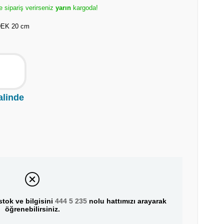
e sipariş verirseniz
yarın
kargoda!
EK 20 cm
alinde
tok ve bilgisini
444 5 235
nolu hattımızı arayarak
öğrenebilirsiniz.