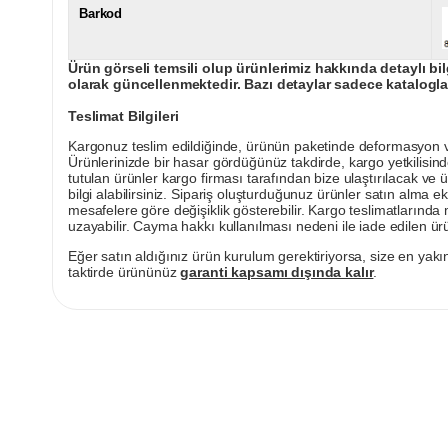
Barkod
Ürün görseli temsili olup ürünlerimiz hakkında detaylı bil
olarak güncellenmektedir. Bazı detaylar sadece kataloglar
Teslimat Bilgileri
Kargonuz teslim edildiğinde, ürünün paketinde deformasyon vey
Ürünlerinizde bir hasar gördüğünüz takdirde, kargo yetkilisind
tutulan ürünler kargo firması tarafından bize ulaştırılacak ve 
bilgi alabilirsiniz. Sipariş oluşturduğunuz ürünler satın alma ek
mesafelere göre değişiklik gösterebilir. Kargo teslimatlarınd
uzayabilir. Cayma hakkı kullanılması nedeni ile iade edilen ürü
Eğer satın aldığınız ürün kurulum gerektiriyorsa, size en yakın
taktirde ürününüz
garanti kapsamı dışında kalır
.