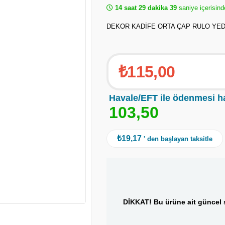
14 saat 29 dakika 38
saniye içerisind
DEKOR KADİFE ORTA ÇAP RULO YED
₺115,00
Havale/EFT ile ödenmesi h
1
0
3
,
5
0
₺19,17
' den başlayan taksitle
DİKKAT! Bu ürüne ait güncel s