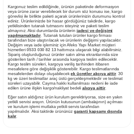
Kargonuz teslim edildiğinde, ürünün paketinde deformasyon
veya ürüne zarar verebilecek bir durum söz konusu ise, kargo
görevlisi ile birlikte paketi açarak ürünlerinizin durumunu kontrol
ediniz. Ürünlerinizde bir hasar gördüğünüz takdirde, kargo
yetkilisinden tutanak tutmasını isteyiniz ve paketi teslim
almayınız. Aksi durumlarda ürünlerin
iadesi ve değişimi
yapılmamaktadır
. Tutanak tutulan ürünler kargo firması
tarafından bize ulaştırılacak ve ürünlerin değişimi yapılacaktır.
Değişim veya iade işleminiz için Afeks Yapı Market müşteri
hizmetleri
0533 030 82 13
hattımıza ulaşarak bilgi alabilirsiniz.
Sipariş oluşturduğunuz ürünler satın alma ekranlarında size
gösterilen tarih / tarihler arasında kargoya teslim edilecektir.
Kargo teslim süreleri, kargoya veriliş tarihinden itibaren
mesafelere göre değişiklik gösterebilir. Kargo teslimatlarında
mesafelerden dolayı oluşabilecek
ek ücretler alıcıya aittir
. 30
kg ve üzeri teslimatlar araç üstü gerçekleşmektedir ve teslimat
süreleri uzayabilir. Cayma hakkı kullanılması nedeni ile iade
edilen ürüne ilişkin kargo/nakliyat bedeli
alıcıya aittir
.
Eğer satın aldığınız ürün kurulum gerektiriyorsa, size en yakın
yetkili servisi arayın. Ürünün kutusunun (ambalajının) açılması
ve kurulum işlemi mutlaka yetkili servis tarafından
yapılmalıdır. Aksi taktirde ürününüz
garanti kapsamı dışında
kalır
.