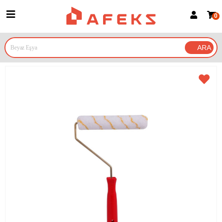
0
Üye Girişi
Üye Ol
Google İle Bağlan