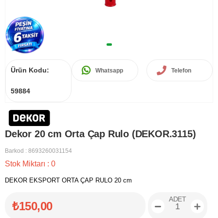
Ürün Kodu:
Whatsapp
Telefon
59884
Dekor 20 cm Orta Çap Rulo (DEKOR.3115)
Barkod
:
8693260031154
Stok Miktarı
:
0
DEKOR EKSPORT ORTA ÇAP RULO 20 cm
ADET
₺150,00