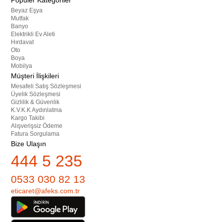
Popüler Kategoriler
Beyaz Eşya
Mutfak
Banyo
Elektrikli Ev Aleti
Hırdavat
Oto
Boya
Mobilya
Müşteri İlişkileri
Mesafeli Satış Sözleşmesi
Üyelik Sözleşmesi
Gizlilik & Güvenlik
K.V.K.K Aydınlatma
Kargo Takibi
Alışverişsiz Ödeme
Fatura Sorgulama
Bize Ulaşın
444 5 235
0533 030 82 13
eticaret@afeks.com.tr