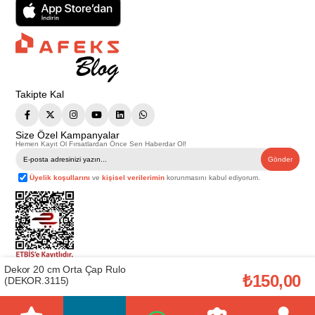
Takipte Kal
Size Özel Kampanyalar
Hemen Kayıt Ol Fırsatlardan Önce Sen Haberdar Ol!
Gönder
Üyelik koşullarını
ve
kişisel verilerimin
korunmasını kabul ediyorum.
Dekor 20 cm Orta Çap Rulo
Telif Hakkı © 2026
Afeks Yapı Market
. Tüm hakları saklıdır.
₺150,00
(DEKOR.3115)
Bu web sitesindeki tüm ürünler ticari amaçlıdır. Web sitemizde yer alan
görsel ve yazılı içerikler firmamıza ait olup, firmamızın yazılı izni alınmadan
hiçbir yazılı/görsel içerik, logo, kopyalanamaz, kaynak gösterilemez ve
başka yerlerde kullanılamaz. İçeriklerin izin alınmadan kopyalanması ve