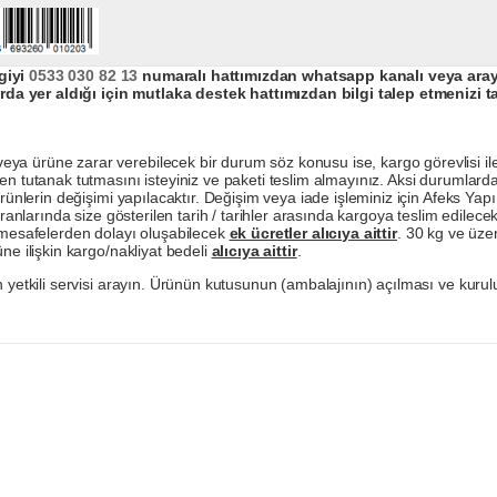
giyi
0533 030 82 13
numaralı hattımızdan whatsapp kanalı veya arayar
da yer aldığı için mutlaka destek hattımızdan bilgi talep etmenizi t
a ürüne zarar verebilecek bir durum söz konusu ise, kargo görevlisi ile b
en tutanak tutmasını isteyiniz ve paketi teslim almayınız. Aksi durumlard
ürünlerin değişimi yapılacaktır. Değişim veya iade işleminiz için Afeks Ya
ranlarında size gösterilen tarih / tarihler arasında kargoya teslim edilecekt
a mesafelerden dolayı oluşabilecek
ek ücretler alıcıya aittir
. 30 kg ve üzer
ne ilişkin kargo/nakliyat bedeli
alıcıya aittir
.
 yetkili servisi arayın. Ürünün kutusunun (ambalajının) açılması ve kurulu