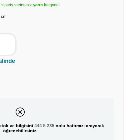
e sipariş verirseniz
yarın
kargoda!
 cm
alinde
tok ve bilgisini
444 5 235
nolu hattımızı arayarak
öğrenebilirsiniz.