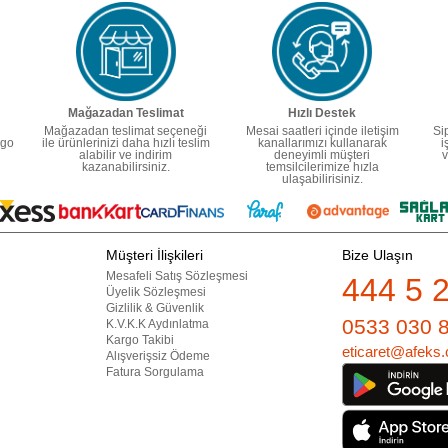
Mağazadan Teslimat
Hızlı Destek
Mağazadan teslimat seçeneği
Mesai saatleri içinde iletişim
Si
rgo
ile ürünlerinizi daha hızlı teslim
kanallarımızı kullanarak
i
alabilir ve indirim
deneyimli müşteri
v
kazanabilirsiniz.
temsilcilerimize hızla
ulaşabilirisiniz.
Müşteri İlişkileri
Bize Ulaşın
Mesafeli Satış Sözleşmesi
444 5 
Üyelik Sözleşmesi
Gizlilik & Güvenlik
0533 030 
K.V.K.K Aydınlatma
Kargo Takibi
eticaret@afeks.
Alışverişsiz Ödeme
Fatura Sorgulama