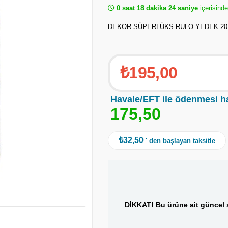
0 saat 18 dakika 23 saniye
içerisind
DEKOR SÜPERLÜKS RULO YEDEK 20
₺195,00
Havale/EFT ile ödenmesi h
1
7
5
,
5
0
₺32,50
' den başlayan taksitle
DİKKAT! Bu ürüne ait güncel s