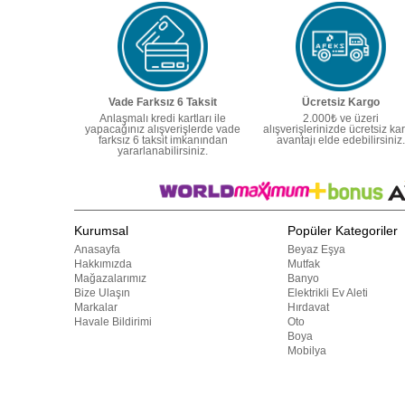
Vade Farksız 6 Taksit
Ücretsiz Kargo
Anlaşmalı kredi kartları ile
2.000₺ ve üzeri
yapacağınız alışverişlerde vade
alışverişlerinizde ücretsiz ka
farksız 6 taksit imkanından
avantajı elde edebilirsiniz.
yararlanabilirsiniz.
Kurumsal
Popüler Kategoriler
Anasayfa
Beyaz Eşya
Hakkımızda
Mutfak
Mağazalarımız
Banyo
Bize Ulaşın
Elektrikli Ev Aleti
Markalar
Hırdavat
Havale Bildirimi
Oto
Boya
Mobilya