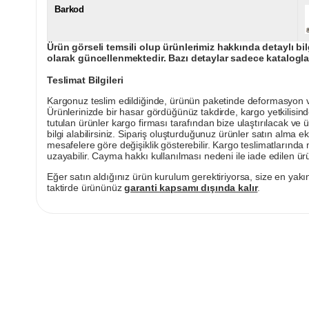
Barkod
Ürün görseli temsili olup ürünlerimiz hakkında detaylı bil
olarak güncellenmektedir. Bazı detaylar sadece kataloglar
Teslimat Bilgileri
Kargonuz teslim edildiğinde, ürünün paketinde deformasyon vey
Ürünlerinizde bir hasar gördüğünüz takdirde, kargo yetkilisind
tutulan ürünler kargo firması tarafından bize ulaştırılacak ve 
bilgi alabilirsiniz. Sipariş oluşturduğunuz ürünler satın alma ek
mesafelere göre değişiklik gösterebilir. Kargo teslimatlarınd
uzayabilir. Cayma hakkı kullanılması nedeni ile iade edilen ürü
Eğer satın aldığınız ürün kurulum gerektiriyorsa, size en yakın
taktirde ürününüz
garanti kapsamı dışında kalır
.