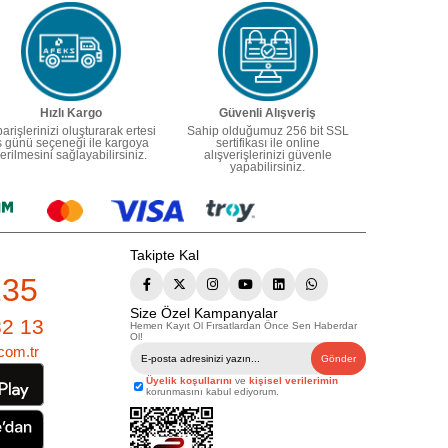
Hızlı Kargo
Güvenli Alışveriş
parişlerinizi oluşturarak ertesi
Sahip olduğumuz 256 bit SSL
ş günü seçeneği ile kargoya
sertifikası ile online
erilmesini sağlayabilirsiniz.
alışverişlerinizi güvenle
yapabilirsiniz.
Takipte Kal
235
Size Özel Kampanyalar
82 13
Hemen Kayıt Ol Fırsatlardan Önce Sen Haberdar
Ol!
com.tr
Gönder
Üyelik koşullarını
ve
kişisel verilerimin
korunmasını kabul ediyorum.