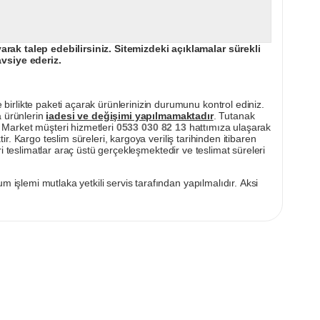
ak talep edebilirsiniz. Sitemizdeki açıklamalar sürekli
avsiye ederiz.
irlikte paketi açarak ürünlerinizin durumunu kontrol ediniz.
a ürünlerin
iadesi ve değişimi yapılmamaktadır
. Tutanak
pı Market müşteri hizmetleri
0533 030 82 13
hattımıza ulaşarak
ir. Kargo teslim süreleri, kargoya veriliş tarihinden itibaren
i teslimatlar araç üstü gerçekleşmektedir ve teslimat süreleri
m işlemi mutlaka yetkili servis tarafından yapılmalıdır. Aksi