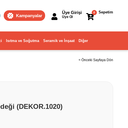
Üye Girişi
Sepetim
0
Kampanyalar
Üye Ol
ci
Isıtma ve Soğutma
Seramik ve İnşaat
Diğer
< Önceki Sayfaya Dön
edeği (DEKOR.1020)