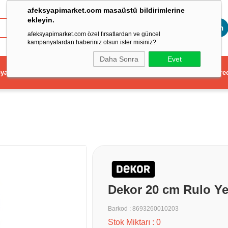
afeksyapimarket.com masaüstü bildirimlerine
ekleyin.
Toptan
afeksyapimarket.com özel fırsatlardan ve güncel
kampanyalardan haberiniz olsun ister misiniz?
Daha Sonra
Evet
ya
Elektrikli El Aleti
Aydınlatma ve Elektrik
Dekorasyon ve Ev Gere
Dekor 20 cm Rulo Y
Barkod
:
8693260010203
Stok Miktarı
:
0