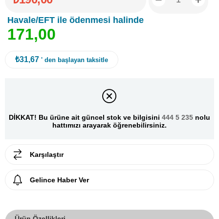
Havale/EFT ile ödenmesi halinde
1
7
1
,
0
0
₺31,67
' den başlayan taksitle
DİKKAT! Bu ürüne ait güncel stok ve bilgisini
444 5 235
nolu
hattımızı arayarak öğrenebilirsiniz.
Karşılaştır
Gelince Haber Ver
Ürün Özellikleri