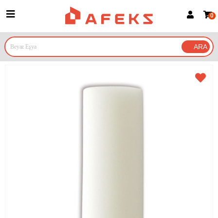
0
Üye Girişi
Üye Ol
Google İle Bağlan