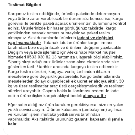
Teslimat Bilgileri
Kargonuz teslim edildiğinde, ürünün paketinde deformasyon
veya ürüne zarar verebilecek bir durum söz konusu ise, kargo
görevlisi ile birlikte paketi açarak ürünlerinizin durumunu kontrol
ediniz. Ürünlerinizde bir hasar gördüğünüz takdirde, kargo
yetkilisinden tutanak tutmasını isteyiniz ve paketi teslim
almayınız. Aksi durumlarda ürünlerin
iadesi ve değişimi
yapılmamaktadır
. Tutanak tutulan ürünler kargo firması
tarafından bize ulaştırılacak ve ürünlerin değişimi yapılacaktır.
Değişim veya iade işleminiz için Afeks Yapı Market müşteri
hizmetleri
0533 030 82 13
hattımıza ulaşarak bilgi alabilirsiniz.
Sipariş oluşturduğunuz ürünler satın alma ekranlarında size
gösterilen tarih / tarihler arasında kargoya teslim edilecektir.
Kargo teslim süreleri, kargoya veriliş tarihinden itibaren
mesafelere göre değişiklik gösterebilir. Kargo teslimatlarında
mesafelerden dolayı oluşabilecek
ek ücretler alıcıya aittir
. 30
kg ve üzeri teslimatlar araç üstü gerçekleşmektedir ve teslimat
süreleri uzayabilir. Cayma hakkı kullanılması nedeni ile iade
edilen ürüne ilişkin kargo/nakliyat bedeli
alıcıya aittir
.
Eğer satın aldığınız ürün kurulum gerektiriyorsa, size en yakın
yetkili servisi arayın. Ürünün kutusunun (ambalajının) açılması
ve kurulum işlemi mutlaka yetkili servis tarafından
yapılmalıdır. Aksi taktirde ürününüz
garanti kapsamı dışında
kalır
.