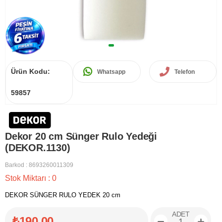
Ürün Kodu:
Whatsapp
Telefon
59857
Dekor 20 cm Sünger Rulo Yedeği
(DEKOR.1130)
Barkod
:
8693260011309
Stok Miktarı
:
0
DEKOR SÜNGER RULO YEDEK 20 cm
ADET
₺190,00