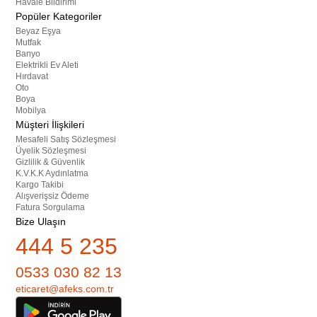
Havale Bildirimi
Popüler Kategoriler
Beyaz Eşya
Mutfak
Banyo
Elektrikli Ev Aleti
Hırdavat
Oto
Boya
Mobilya
Müşteri İlişkileri
Mesafeli Satış Sözleşmesi
Üyelik Sözleşmesi
Gizlilik & Güvenlik
K.V.K.K Aydınlatma
Kargo Takibi
Alışverişsiz Ödeme
Fatura Sorgulama
Bize Ulaşın
444 5 235
0533 030 82 13
eticaret@afeks.com.tr