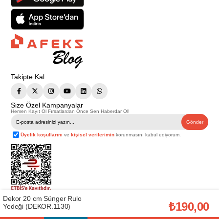
Takipte Kal
Size Özel Kampanyalar
Hemen Kayıt Ol Fırsatlardan Önce Sen Haberdar Ol!
Gönder
Üyelik koşullarını
ve
kişisel verilerimin
korunmasını kabul ediyorum.
Dekor 20 cm Sünger Rulo
Telif Hakkı © 2026
Afeks Yapı Market
. Tüm hakları saklıdır.
₺190,00
Yedeği (DEKOR.1130)
Bu web sitesindeki tüm ürünler ticari amaçlıdır. Web sitemizde yer alan
görsel ve yazılı içerikler firmamıza ait olup, firmamızın yazılı izni alınmadan