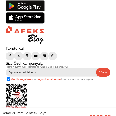
Takipte Kal
Size Özel Kampanyalar
Hemen Kayıt Ol Fırsatlardan Önce Sen Haberdar Ol!
Gönder
Üyelik koşullarını
ve
kişisel verilerimin
korunmasını kabul ediyorum.
Dekor 20 mm Sentetik Boya
Telif Hakkı © 2026
Afeks Yapı Market
. Tüm hakları saklıdır.