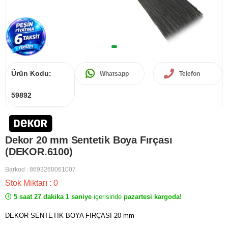
Ürün Kodu:
Whatsapp
Telefon
59892
Dekor 20 mm Sentetik Boya Fırçası
(DEKOR.6100)
Barkod
:
8693260061007
Stok Miktarı
:
0
5 saat 27 dakika 1 saniye
içerisinde
pazartesi kargoda!
DEKOR SENTETİK BOYA FIRÇASI 20 mm