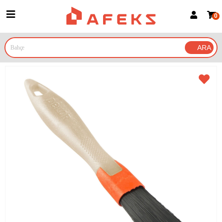
0
Üye Girişi
Üye Ol
Google İle Bağlan