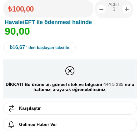
ADET
₺100,00
Havale/EFT ile ödenmesi halinde
9
0
,
0
0
₺16,67
' den başlayan taksitle
DİKKAT! Bu ürüne ait güncel stok ve bilgisini
444 5 235
nolu
hattımızı arayarak öğrenebilirsiniz.
Karşılaştır
Gelince Haber Ver