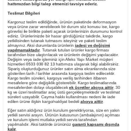
hattımızdan bilgi talep etmenizi tavsiye ederiz.
Teslimat Bilgileri
Kargonuz teslim edildiğinde, ürünün paketinde deformasyon
veya ürüne zarar verebilecek bir durum söz konusu ise, kargo
görevlisi ile birlikte paketi açarak ürünlerinizin durumunu kontrol
ediniz. Ürünlerinizde bir hasar gördüğünüz takdirde, kargo
yetkilisinden tutanak tutmasını isteyiniz ve paketi teslim
almayınız. Aksi durumlarda ürünlerin
iadesi ve değişimi
yapılmamaktadır
. Tutanak tutulan ürünler kargo firması
tarafından bize ulaştırılacak ve ürünlerin değişimi yapılacaktır.
Değişim veya iade işleminiz için Afeks Yapı Market müşteri
hizmetleri
0533 030 82 13
hattımıza ulaşarak bilgi alabilirsiniz.
Sipariş oluşturduğunuz ürünler satın alma ekranlarında size
gösterilen tarih / tarihler arasında kargoya teslim edilecektir.
Kargo teslim süreleri, kargoya veriliş tarihinden itibaren
mesafelere göre değişiklik gösterebilir. Kargo teslimatlarında
mesafelerden dolayı oluşabilecek
ek ücretler alıcıya aittir
. 30
kg ve üzeri teslimatlar araç üstü gerçekleşmektedir ve teslimat
süreleri uzayabilir. Cayma hakkı kullanılması nedeni ile iade
edilen ürüne ilişkin kargo/nakliyat bedeli
alıcıya aittir
.
Eğer satın aldığınız ürün kurulum gerektiriyorsa, size en yakın
yetkili servisi arayın. Ürünün kutusunun (ambalajının) açılması
ve kurulum işlemi mutlaka yetkili servis tarafından
yapılmalıdır. Aksi taktirde ürününüz
garanti kapsamı dışında
kalır
.