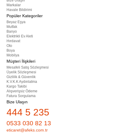
Bize Ulaşın
Markalar
Havale Bildirimi
Popüler Kategoriler
Beyaz Eşya
Mutfak
Banyo
Elektrikli Ev Aleti
Hırdavat
Oto
Boya
Mobilya
Müşteri İlişkileri
Mesafeli Satış Sözleşmesi
Üyelik Sözleşmesi
Gizlilik & Güvenlik
K.V.K.K Aydınlatma
Kargo Takibi
Alışverişsiz Ödeme
Fatura Sorgulama
Bize Ulaşın
444 5 235
0533 030 82 13
eticaret@afeks.com.tr