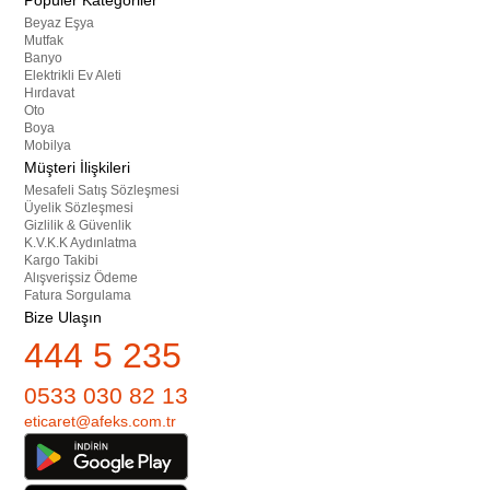
Popüler Kategoriler
Beyaz Eşya
Mutfak
Banyo
Elektrikli Ev Aleti
Hırdavat
Oto
Boya
Mobilya
Müşteri İlişkileri
Mesafeli Satış Sözleşmesi
Üyelik Sözleşmesi
Gizlilik & Güvenlik
K.V.K.K Aydınlatma
Kargo Takibi
Alışverişsiz Ödeme
Fatura Sorgulama
Bize Ulaşın
444 5 235
0533 030 82 13
eticaret@afeks.com.tr