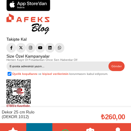
Takipte Kal
Size Özel Kampanyalar
Hemen Kayıt Ol Fırsatlardan Önce Sen Haberdar Ol!
Gönder
Üyelik koşullarını
ve
kişisel verilerimin
korunmasını kabul ediyorum.
Dekor 25 cm Rulo
Telif Hakkı © 2026
Afeks Yapı Market
. Tüm hakları saklıdır.
₺260,00
(DEKOR.1012)
Bu web sitesindeki tüm ürünler ticari amaçlıdır. Web sitemizde yer alan
görsel ve yazılı içerikler firmamıza ait olup, firmamızın yazılı izni alınmadan
hiçbir yazılı/görsel içerik, logo, kopyalanamaz, kaynak gösterilemez ve
başka yerlerde kullanılamaz. İçeriklerin izin alınmadan kopyalanması ve