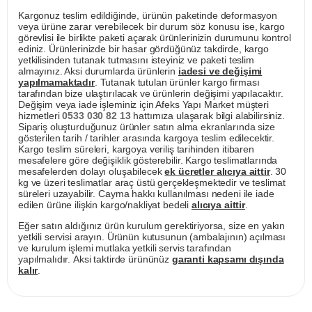
Kargonuz teslim edildiğinde, ürünün paketinde deformasyon
veya ürüne zarar verebilecek bir durum söz konusu ise, kargo
görevlisi ile birlikte paketi açarak ürünlerinizin durumunu kontrol
ediniz. Ürünlerinizde bir hasar gördüğünüz takdirde, kargo
yetkilisinden tutanak tutmasını isteyiniz ve paketi teslim
almayınız. Aksi durumlarda ürünlerin
iadesi ve değişimi
yapılmamaktadır
. Tutanak tutulan ürünler kargo firması
tarafından bize ulaştırılacak ve ürünlerin değişimi yapılacaktır.
Değişim veya iade işleminiz için Afeks Yapı Market müşteri
hizmetleri
0533 030 82 13
hattımıza ulaşarak bilgi alabilirsiniz.
Sipariş oluşturduğunuz ürünler satın alma ekranlarında size
gösterilen tarih / tarihler arasında kargoya teslim edilecektir.
Kargo teslim süreleri, kargoya veriliş tarihinden itibaren
mesafelere göre değişiklik gösterebilir. Kargo teslimatlarında
mesafelerden dolayı oluşabilecek
ek ücretler alıcıya aittir
. 30
kg ve üzeri teslimatlar araç üstü gerçekleşmektedir ve teslimat
süreleri uzayabilir. Cayma hakkı kullanılması nedeni ile iade
edilen ürüne ilişkin kargo/nakliyat bedeli
alıcıya aittir
.
Eğer satın aldığınız ürün kurulum gerektiriyorsa, size en yakın
yetkili servisi arayın. Ürünün kutusunun (ambalajının) açılması
ve kurulum işlemi mutlaka yetkili servis tarafından
yapılmalıdır. Aksi taktirde ürününüz
garanti kapsamı dışında
kalır
.