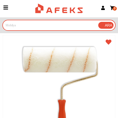
0
Üye Girişi
Üye Ol
Google İle Bağlan