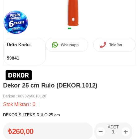
Ürün Kodu:
Whatsapp
Telefon
59841
Dekor 25 cm Rulo (DEKOR.1012)
Barkod
:
8693260010128
Stok Miktarı
:
0
DEKOR SİLTEKS RULO 25 cm
ADET
₺260,00