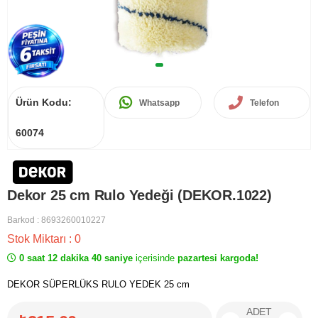
Ürün Kodu:
Whatsapp
Telefon
60074
Dekor 25 cm Rulo Yedeği (DEKOR.1022)
Barkod
:
8693260010227
Stok Miktarı
:
0
0 saat 12 dakika 40 saniye
içerisinde
pazartesi kargoda!
DEKOR SÜPERLÜKS RULO YEDEK 25 cm
ADET