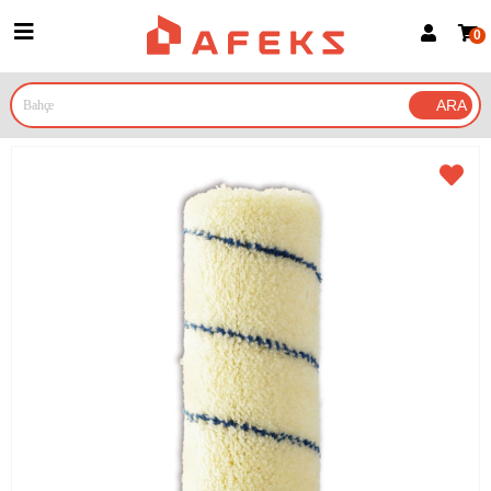
0
Üye Girişi
Üye Ol
Google İle Bağlan