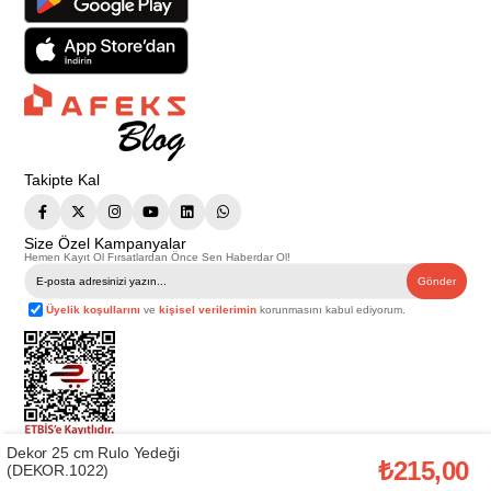
Takipte Kal
Size Özel Kampanyalar
Hemen Kayıt Ol Fırsatlardan Önce Sen Haberdar Ol!
Gönder
Üyelik koşullarını
ve
kişisel verilerimin
korunmasını kabul ediyorum.
Dekor 25 cm Rulo Yedeği
Telif Hakkı © 2026
Afeks Yapı Market
. Tüm hakları saklıdır.
₺215,00
(DEKOR.1022)
Bu web sitesindeki tüm ürünler ticari amaçlıdır. Web sitemizde yer alan
görsel ve yazılı içerikler firmamıza ait olup, firmamızın yazılı izni alınmadan