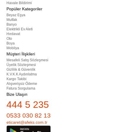
Havale Bildirimi
Popüler Kategoriler
Beyaz Eşya
Mutfak
Banyo
Elektrikli Ev Aleti
Hırdavat
Oto
Boya
Mobilya
Müşteri İlişkileri
Mesafeli Satış Sözleşmesi
Üyelik Sözleşmesi
Gizlilik & Güvenlik
K.V.K.K Aydınlatma
Kargo Takibi
Alışverişsiz Ödeme
Fatura Sorgulama
Bize Ulaşın
444 5 235
0533 030 82 13
eticaret@afeks.com.tr