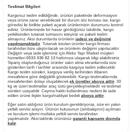
Teslimat Bilgileri
Kargonuz teslim edildiğinde, ürünün paketinde deformasyon
veya ürüne zarar verebilecek bir durum söz konusu ise, kargo
görevlisi ile birlikte paketi açarak ürünlerinizin durumunu kontrol
ediniz. Ürünlerinizde bir hasar gördüğünüz takdirde, kargo
yetkilisinden tutanak tutmasını isteyiniz ve paketi teslim
almayınız. Aksi durumlarda ürünlerin
iadesi ve değişimi
yapılmamaktadır
. Tutanak tutulan ürünler kargo firması
tarafından bize ulaştırılacak ve ürünlerin değişimi yapılacaktır.
Değişim veya iade işleminiz için Afeks Yapı Market müşteri
hizmetleri
0533 030 82 13
hattımıza ulaşarak bilgi alabilirsiniz.
Sipariş oluşturduğunuz ürünler satın alma ekranlarında size
gösterilen tarih / tarihler arasında kargoya teslim edilecektir.
Kargo teslim süreleri, kargoya veriliş tarihinden itibaren
mesafelere göre değişiklik gösterebilir. Kargo teslimatlarında
mesafelerden dolayı oluşabilecek
ek ücretler alıcıya aittir
. 30
kg ve üzeri teslimatlar araç üstü gerçekleşmektedir ve teslimat
süreleri uzayabilir. Cayma hakkı kullanılması nedeni ile iade
edilen ürüne ilişkin kargo/nakliyat bedeli
alıcıya aittir
.
Eğer satın aldığınız ürün kurulum gerektiriyorsa, size en yakın
yetkili servisi arayın. Ürünün kutusunun (ambalajının) açılması
ve kurulum işlemi mutlaka yetkili servis tarafından
yapılmalıdır. Aksi taktirde ürününüz
garanti kapsamı dışında
kalır
.