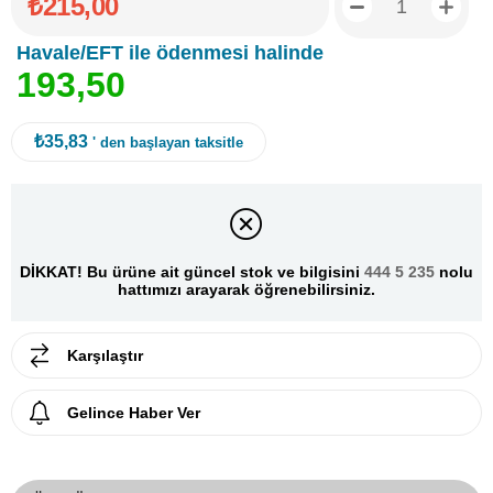
₺215,00
Havale/EFT ile ödenmesi halinde
1
9
3
,
5
0
₺35,83
' den başlayan taksitle
DİKKAT! Bu ürüne ait güncel stok ve bilgisini
444 5 235
nolu
hattımızı arayarak öğrenebilirsiniz.
Karşılaştır
Gelince Haber Ver