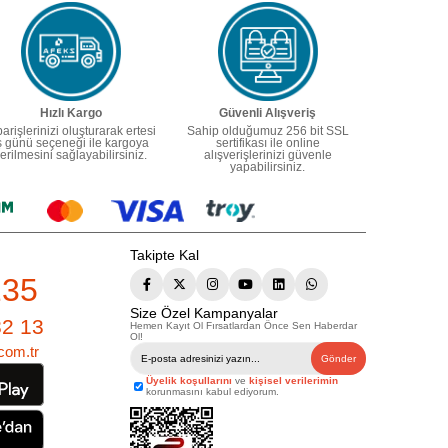
Hızlı Kargo
Güvenli Alışveriş
parişlerinizi oluşturarak ertesi
Sahip olduğumuz 256 bit SSL
ş günü seçeneği ile kargoya
sertifikası ile online
erilmesini sağlayabilirsiniz.
alışverişlerinizi güvenle
yapabilirsiniz.
Takipte Kal
235
Size Özel Kampanyalar
82 13
Hemen Kayıt Ol Fırsatlardan Önce Sen Haberdar
Ol!
com.tr
Gönder
Üyelik koşullarını
ve
kişisel verilerimin
korunmasını kabul ediyorum.