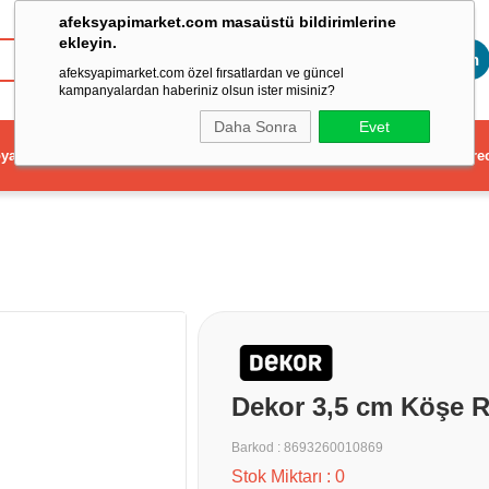
afeksyapimarket.com masaüstü bildirimlerine
ekleyin.
Toptan
afeksyapimarket.com özel fırsatlardan ve güncel
kampanyalardan haberiniz olsun ister misiniz?
Daha Sonra
Evet
ya
Elektrikli El Aleti
Aydınlatma ve Elektrik
Dekorasyon ve Ev Gere
Dekor 3,5 cm Köşe 
Barkod
:
8693260010869
Stok Miktarı
:
0