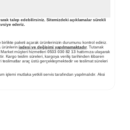
ak talep edebilirsiniz. Sitemizdeki açıklamalar sürekli
avsiye ederiz.
irlikte paketi açarak ürünlerinizin durumunu kontrol ediniz.
a ürünlerin
iadesi ve değişimi yapılmamaktadır
. Tutanak
pı Market müşteri hizmetleri
0533 030 82 13
hattımıza ulaşarak
ir. Kargo teslim süreleri, kargoya veriliş tarihinden itibaren
i teslimatlar araç üstü gerçekleşmektedir ve teslimat süreleri
m işlemi mutlaka yetkili servis tarafından yapılmalıdır. Aksi