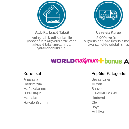
Vade Farksız 6 Taksit
Ücretsiz Kargo
Anlaşmalı kredi kartları ile
2.000₺ ve üzeri
yapacağınız alışverişlerde vade
alışverişlerinizde ücretsiz ka
farksız 6 taksit imkanından
avantajı elde edebilirsiniz.
yararlanabilirsiniz.
Kurumsal
Popüler Kategoriler
Anasayfa
Beyaz Eşya
Hakkımızda
Mutfak
Mağazalarımız
Banyo
Bize Ulaşın
Elektrikli Ev Aleti
Markalar
Hırdavat
Havale Bildirimi
Oto
Boya
Mobilya