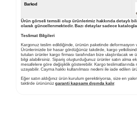
Barkod
Ürün görseli temsili olup ürünlerimiz hakkında detaylı bil
olarak güncellenmektedir. Bazı detaylar sadece kataloglar
Teslimat Bilgileri
Kargonuz teslim edildiğinde, ürünün paketinde deformasyon vey
Ürünlerinizde bir hasar gördüğünüz takdirde, kargo yetkilisind
tutulan ürünler kargo firması tarafından bize ulaştırılacak ve 
bilgi alabilirsiniz. Sipariş oluşturduğunuz ürünler satın alma ek
mesafelere göre değişiklik gösterebilir. Kargo teslimatlarınd
uzayabilir. Cayma hakkı kullanılması nedeni ile iade edilen ürü
Eğer satın aldığınız ürün kurulum gerektiriyorsa, size en yakın
taktirde ürününüz
garanti kapsamı dışında kalır
.