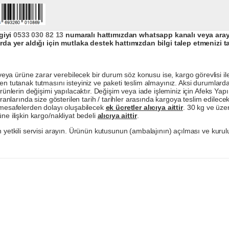
giyi
0533 030 82 13
numaralı hattımızdan whatsapp kanalı veya arayar
da yer aldığı için mutlaka destek hattımızdan bilgi talep etmenizi t
a ürüne zarar verebilecek bir durum söz konusu ise, kargo görevlisi ile b
en tutanak tutmasını isteyiniz ve paketi teslim almayınız. Aksi durumlard
ürünlerin değişimi yapılacaktır. Değişim veya iade işleminiz için Afeks Ya
ranlarında size gösterilen tarih / tarihler arasında kargoya teslim edilecekt
a mesafelerden dolayı oluşabilecek
ek ücretler alıcıya aittir
. 30 kg ve üzer
ne ilişkin kargo/nakliyat bedeli
alıcıya aittir
.
 yetkili servisi arayın. Ürünün kutusunun (ambalajının) açılması ve kurulu