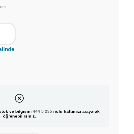
 cm
alinde
tok ve bilgisini
444 5 235
nolu hattımızı arayarak
öğrenebilirsiniz.