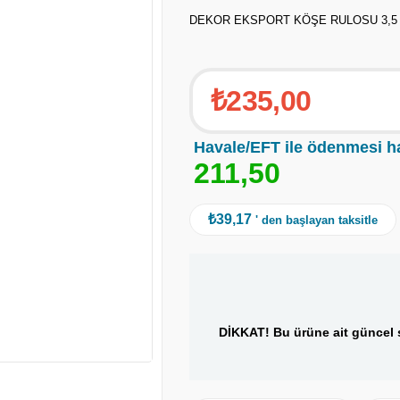
DEKOR EKSPORT KÖŞE RULOSU 3,5
₺235,00
Havale/EFT ile ödenmesi h
2
1
1
,
5
0
₺39,17
' den başlayan taksitle
DİKKAT! Bu ürüne ait güncel s