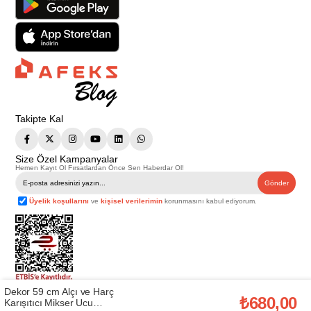
Takipte Kal
Size Özel Kampanyalar
Hemen Kayıt Ol Fırsatlardan Önce Sen Haberdar Ol!
Gönder
Üyelik koşullarını
ve
kişisel verilerimin
korunmasını kabul ediyorum.
Dekor 59 cm Alçı ve Harç
Telif Hakkı © 2026
Afeks Yapı Market
. Tüm hakları saklıdır.
₺680,00
Karışıtıcı Mikser Ucu
Bu web sitesindeki tüm ürünler ticari amaçlıdır. Web sitemizde yer alan