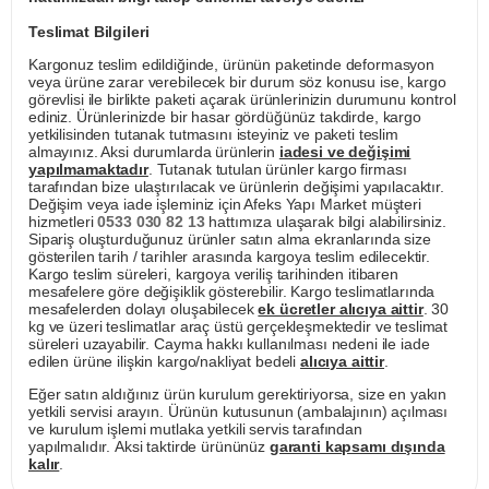
Teslimat Bilgileri
Kargonuz teslim edildiğinde, ürünün paketinde deformasyon
veya ürüne zarar verebilecek bir durum söz konusu ise, kargo
görevlisi ile birlikte paketi açarak ürünlerinizin durumunu kontrol
ediniz. Ürünlerinizde bir hasar gördüğünüz takdirde, kargo
yetkilisinden tutanak tutmasını isteyiniz ve paketi teslim
almayınız. Aksi durumlarda ürünlerin
iadesi ve değişimi
yapılmamaktadır
. Tutanak tutulan ürünler kargo firması
tarafından bize ulaştırılacak ve ürünlerin değişimi yapılacaktır.
Değişim veya iade işleminiz için Afeks Yapı Market müşteri
hizmetleri
0533 030 82 13
hattımıza ulaşarak bilgi alabilirsiniz.
Sipariş oluşturduğunuz ürünler satın alma ekranlarında size
gösterilen tarih / tarihler arasında kargoya teslim edilecektir.
Kargo teslim süreleri, kargoya veriliş tarihinden itibaren
mesafelere göre değişiklik gösterebilir. Kargo teslimatlarında
mesafelerden dolayı oluşabilecek
ek ücretler alıcıya aittir
. 30
kg ve üzeri teslimatlar araç üstü gerçekleşmektedir ve teslimat
süreleri uzayabilir. Cayma hakkı kullanılması nedeni ile iade
edilen ürüne ilişkin kargo/nakliyat bedeli
alıcıya aittir
.
Eğer satın aldığınız ürün kurulum gerektiriyorsa, size en yakın
yetkili servisi arayın. Ürünün kutusunun (ambalajının) açılması
ve kurulum işlemi mutlaka yetkili servis tarafından
yapılmalıdır. Aksi taktirde ürününüz
garanti kapsamı dışında
kalır
.