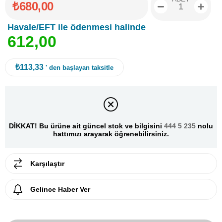
₺680,00
Havale/EFT ile ödenmesi halinde
6
1
2
,
0
0
₺113,33
' den başlayan taksitle
DİKKAT! Bu ürüne ait güncel stok ve bilgisini
444 5 235
nolu
hattımızı arayarak öğrenebilirsiniz.
Karşılaştır
Gelince Haber Ver