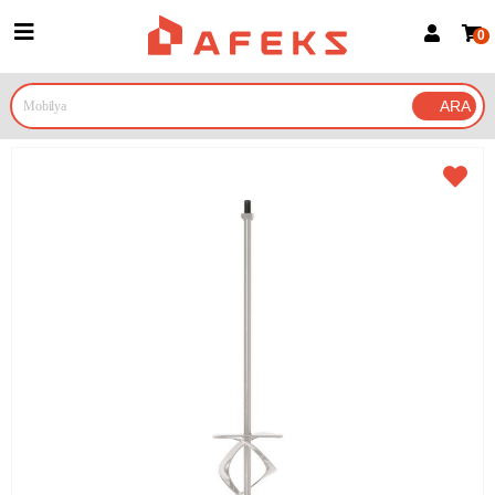
0
Üye Girişi
Üye Ol
Google İle Bağlan