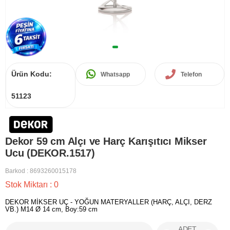
Ürün Kodu:
Whatsapp
Telefon
51123
Dekor 59 cm Alçı ve Harç Karışıtıcı Mikser
Ucu (DEKOR.1517)
Barkod
:
8693260015178
Stok Miktarı
:
0
DEKOR MİKSER UÇ - YOĞUN MATERYALLER (HARÇ, ALÇI, DERZ
VB.) M14 Ø 14 cm, Boy:59 cm
ADET