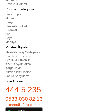
Markalar
Havale Bildirimi
Popüler Kategoriler
Beyaz Eşya
Mutfak
Banyo
Elektrikli Ev Aleti
Hırdavat
Oto
Boya
Mobilya
Müşteri İlişkileri
Mesafeli Satış Sözleşmesi
Üyelik Sözleşmesi
Gizlilik & Güvenlik
K.V.K.K Aydınlatma
Kargo Takibi
Alışverişsiz Ödeme
Fatura Sorgulama
Bize Ulaşın
444 5 235
0533 030 82 13
eticaret@afeks.com.tr