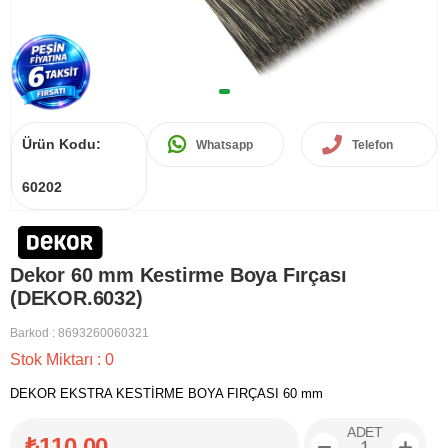
Ürün Kodu:
Whatsapp
Telefon
60202
Dekor 60 mm Kestirme Boya Fırçası
(DEKOR.6032)
Barkod
:
8693260060321
Stok Miktarı
:
0
DEKOR EKSTRA KESTİRME BOYA FIRÇASI 60 mm
ADET
₺110,00