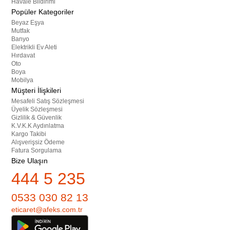
Havale Bildirimi
Popüler Kategoriler
Beyaz Eşya
Mutfak
Banyo
Elektrikli Ev Aleti
Hırdavat
Oto
Boya
Mobilya
Müşteri İlişkileri
Mesafeli Satış Sözleşmesi
Üyelik Sözleşmesi
Gizlilik & Güvenlik
K.V.K.K Aydınlatma
Kargo Takibi
Alışverişsiz Ödeme
Fatura Sorgulama
Bize Ulaşın
444 5 235
0533 030 82 13
eticaret@afeks.com.tr