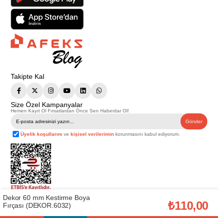
Takipte Kal
Size Özel Kampanyalar
Hemen Kayıt Ol Fırsatlardan Önce Sen Haberdar Ol!
Gönder
Üyelik koşullarını
ve
kişisel verilerimin
korunmasını kabul ediyorum.
Dekor 60 mm Kestirme Boya
Telif Hakkı © 2026
Afeks Yapı Market
. Tüm hakları saklıdır.
₺110,00
Fırçası (DEKOR.6032)
Bu web sitesindeki tüm ürünler ticari amaçlıdır. Web sitemizde yer alan
görsel ve yazılı içerikler firmamıza ait olup, firmamızın yazılı izni alınmadan