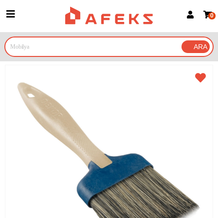
0
Üye Girişi
Üye Ol
Google İle Bağlan