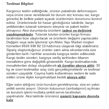
Teslimat Bilgileri
Kargonuz teslim edildiğinde, ürünün paketinde deformasyon
veya ürüne zarar verebilecek bir durum söz konusu ise, kargo
görevlisi ile birlikte paketi açarak ürünlerinizin durumunu kontrol
ediniz. Ürünlerinizde bir hasar gördüğünüz takdirde, kargo
yetkilisinden tutanak tutmasını isteyiniz ve paketi teslim
almayınız. Aksi durumlarda ürünlerin
iadesi ve değişimi
yapılmamaktadır
. Tutanak tutulan ürünler kargo firması
tarafından bize ulaştırılacak ve ürünlerin değişimi yapılacaktır.
Değişim veya iade işleminiz için Afeks Yapı Market müşteri
hizmetleri
0533 030 82 13
hattımıza ulaşarak bilgi alabilirsiniz.
Sipariş oluşturduğunuz ürünler satın alma ekranlarında size
gösterilen tarih / tarihler arasında kargoya teslim edilecektir.
Kargo teslim süreleri, kargoya veriliş tarihinden itibaren
mesafelere göre değişiklik gösterebilir. Kargo teslimatlarında
mesafelerden dolayı oluşabilecek
ek ücretler alıcıya aittir
. 30
kg ve üzeri teslimatlar araç üstü gerçekleşmektedir ve teslimat
süreleri uzayabilir. Cayma hakkı kullanılması nedeni ile iade
edilen ürüne ilişkin kargo/nakliyat bedeli
alıcıya aittir
.
Eğer satın aldığınız ürün kurulum gerektiriyorsa, size en yakın
yetkili servisi arayın. Ürünün kutusunun (ambalajının) açılması
ve kurulum işlemi mutlaka yetkili servis tarafından
yapılmalıdır. Aksi taktirde ürününüz
garanti kapsamı dışında
kalır
.