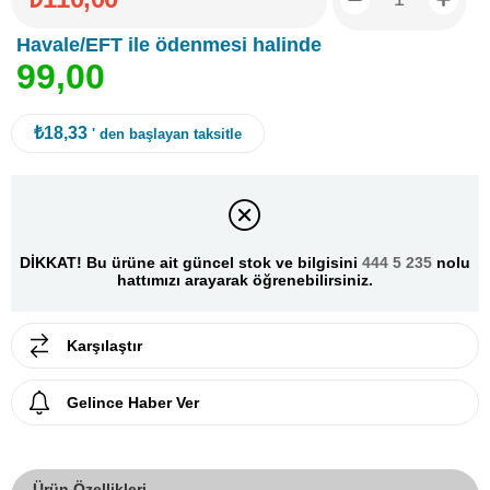
Havale/EFT ile ödenmesi halinde
9
9
,
0
0
₺18,33
' den başlayan taksitle
DİKKAT! Bu ürüne ait güncel stok ve bilgisini
444 5 235
nolu
hattımızı arayarak öğrenebilirsiniz.
Karşılaştır
Gelince Haber Ver
Ürün Özellikleri