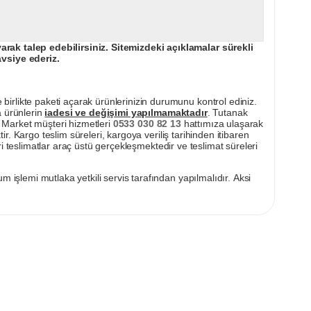
ak talep edebilirsiniz. Sitemizdeki açıklamalar sürekli
avsiye ederiz.
irlikte paketi açarak ürünlerinizin durumunu kontrol ediniz.
a ürünlerin
iadesi ve değişimi yapılmamaktadır
. Tutanak
pı Market müşteri hizmetleri
0533 030 82 13
hattımıza ulaşarak
ir. Kargo teslim süreleri, kargoya veriliş tarihinden itibaren
i teslimatlar araç üstü gerçekleşmektedir ve teslimat süreleri
m işlemi mutlaka yetkili servis tarafından yapılmalıdır. Aksi