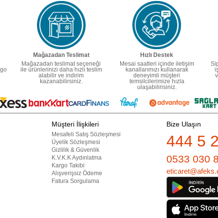
Mağazadan Teslimat
Hızlı Destek
Mağazadan teslimat seçeneği
Mesai saatleri içinde iletişim
Si
rgo
ile ürünlerinizi daha hızlı teslim
kanallarımızı kullanarak
i
alabilir ve indirim
deneyimli müşteri
v
kazanabilirsiniz.
temsilcilerimize hızla
ulaşabilirisiniz.
Müşteri İlişkileri
Bize Ulaşın
Mesafeli Satış Sözleşmesi
444 5 
Üyelik Sözleşmesi
Gizlilik & Güvenlik
0533 030 
K.V.K.K Aydınlatma
Kargo Takibi
eticaret@afeks.
Alışverişsiz Ödeme
Fatura Sorgulama