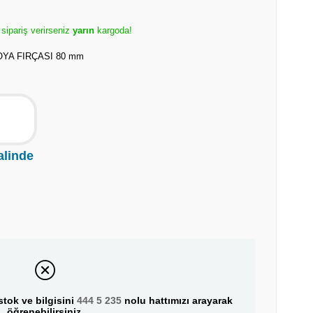
 sipariş verirseniz
yarın
kargoda!
YA FIRÇASI 80 mm
alinde
tok ve bilgisini
444 5 235
nolu hattımızı arayarak
öğrenebilirsiniz.