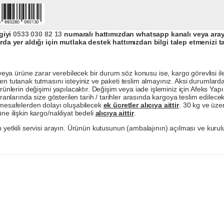
giyi
0533 030 82 13
numaralı hattımızdan whatsapp kanalı veya arayar
da yer aldığı için mutlaka destek hattımızdan bilgi talep etmenizi t
a ürüne zarar verebilecek bir durum söz konusu ise, kargo görevlisi ile b
en tutanak tutmasını isteyiniz ve paketi teslim almayınız. Aksi durumlard
ürünlerin değişimi yapılacaktır. Değişim veya iade işleminiz için Afeks Ya
ranlarında size gösterilen tarih / tarihler arasında kargoya teslim edilecekt
a mesafelerden dolayı oluşabilecek
ek ücretler alıcıya aittir
. 30 kg ve üzer
ne ilişkin kargo/nakliyat bedeli
alıcıya aittir
.
 yetkili servisi arayın. Ürünün kutusunun (ambalajının) açılması ve kurulu