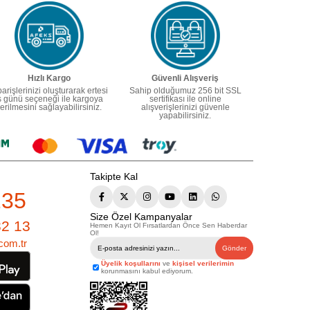
Hızlı Kargo
Güvenli Alışveriş
parişlerinizi oluşturarak ertesi
Sahip olduğumuz 256 bit SSL
ş günü seçeneği ile kargoya
sertifikası ile online
erilmesini sağlayabilirsiniz.
alışverişlerinizi güvenle
yapabilirsiniz.
Takipte Kal
235
Size Özel Kampanyalar
82 13
Hemen Kayıt Ol Fırsatlardan Önce Sen Haberdar
Ol!
com.tr
Gönder
Üyelik koşullarını
ve
kişisel verilerimin
korunmasını kabul ediyorum.