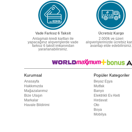
Vade Farksız 6 Taksit
Ücretsiz Kargo
Anlaşmalı kredi kartları ile
2.000₺ ve üzeri
yapacağınız alışverişlerde vade
alışverişlerinizde ücretsiz ka
farksız 6 taksit imkanından
avantajı elde edebilirsiniz.
yararlanabilirsiniz.
Kurumsal
Popüler Kategoriler
Anasayfa
Beyaz Eşya
Hakkımızda
Mutfak
Mağazalarımız
Banyo
Bize Ulaşın
Elektrikli Ev Aleti
Markalar
Hırdavat
Havale Bildirimi
Oto
Boya
Mobilya