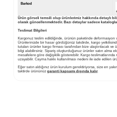
Barkod
Ürün görseli temsili olup ürünlerimiz hakkında detaylı bil
olarak güncellenmektedir. Bazı detaylar sadece kataloglar
Teslimat Bilgileri
Kargonuz teslim edildiğinde, ürünün paketinde deformasyon vey
Ürünlerinizde bir hasar gördüğünüz takdirde, kargo yetkilisind
tutulan ürünler kargo firması tarafından bize ulaştırılacak ve 
bilgi alabilirsiniz. Sipariş oluşturduğunuz ürünler satın alma ek
mesafelere göre değişiklik gösterebilir. Kargo teslimatlarınd
uzayabilir. Cayma hakkı kullanılması nedeni ile iade edilen ürü
Eğer satın aldığınız ürün kurulum gerektiriyorsa, size en yakın
taktirde ürününüz
garanti kapsamı dışında kalır
.