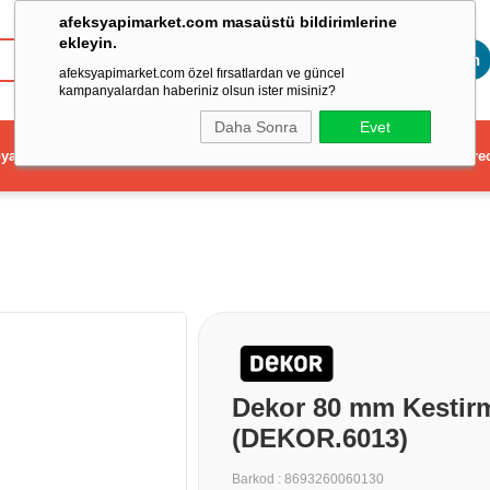
afeksyapimarket.com masaüstü bildirimlerine
ekleyin.
Toptan
afeksyapimarket.com özel fırsatlardan ve güncel
kampanyalardan haberiniz olsun ister misiniz?
Daha Sonra
Evet
ya
Elektrikli El Aleti
Aydınlatma ve Elektrik
Dekorasyon ve Ev Gere
Dekor 80 mm Kestirm
(DEKOR.6013)
Barkod
:
8693260060130