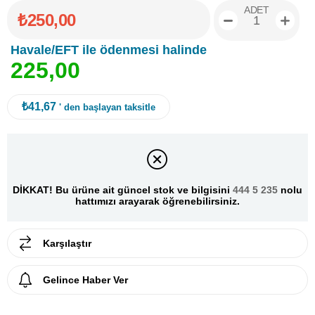
ADET
₺250,00
Havale/EFT ile ödenmesi halinde
2
2
5
,
0
0
₺41,67
' den başlayan taksitle
DİKKAT! Bu ürüne ait güncel stok ve bilgisini
444 5 235
nolu
hattımızı arayarak öğrenebilirsiniz.
Karşılaştır
Gelince Haber Ver