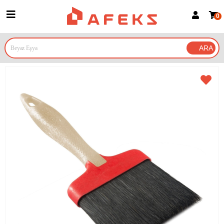
0
Üye Girişi
Üye Ol
Google İle Bağlan