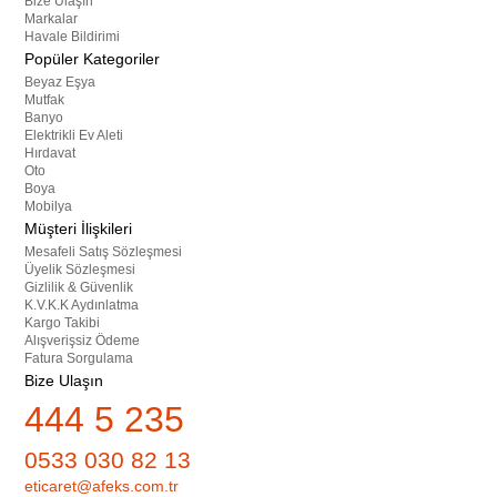
Bize Ulaşın
Markalar
Havale Bildirimi
Popüler Kategoriler
Beyaz Eşya
Mutfak
Banyo
Elektrikli Ev Aleti
Hırdavat
Oto
Boya
Mobilya
Müşteri İlişkileri
Mesafeli Satış Sözleşmesi
Üyelik Sözleşmesi
Gizlilik & Güvenlik
K.V.K.K Aydınlatma
Kargo Takibi
Alışverişsiz Ödeme
Fatura Sorgulama
Bize Ulaşın
444 5 235
0533 030 82 13
eticaret@afeks.com.tr