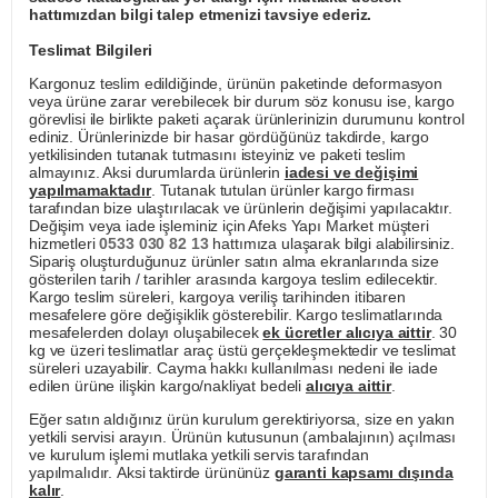
hattımızdan bilgi talep etmenizi tavsiye ederiz.
Teslimat Bilgileri
Kargonuz teslim edildiğinde, ürünün paketinde deformasyon
veya ürüne zarar verebilecek bir durum söz konusu ise, kargo
görevlisi ile birlikte paketi açarak ürünlerinizin durumunu kontrol
ediniz. Ürünlerinizde bir hasar gördüğünüz takdirde, kargo
yetkilisinden tutanak tutmasını isteyiniz ve paketi teslim
almayınız. Aksi durumlarda ürünlerin
iadesi ve değişimi
yapılmamaktadır
. Tutanak tutulan ürünler kargo firması
tarafından bize ulaştırılacak ve ürünlerin değişimi yapılacaktır.
Değişim veya iade işleminiz için Afeks Yapı Market müşteri
hizmetleri
0533 030 82 13
hattımıza ulaşarak bilgi alabilirsiniz.
Sipariş oluşturduğunuz ürünler satın alma ekranlarında size
gösterilen tarih / tarihler arasında kargoya teslim edilecektir.
Kargo teslim süreleri, kargoya veriliş tarihinden itibaren
mesafelere göre değişiklik gösterebilir. Kargo teslimatlarında
mesafelerden dolayı oluşabilecek
ek ücretler alıcıya aittir
. 30
kg ve üzeri teslimatlar araç üstü gerçekleşmektedir ve teslimat
süreleri uzayabilir. Cayma hakkı kullanılması nedeni ile iade
edilen ürüne ilişkin kargo/nakliyat bedeli
alıcıya aittir
.
Eğer satın aldığınız ürün kurulum gerektiriyorsa, size en yakın
yetkili servisi arayın. Ürünün kutusunun (ambalajının) açılması
ve kurulum işlemi mutlaka yetkili servis tarafından
yapılmalıdır. Aksi taktirde ürününüz
garanti kapsamı dışında
kalır
.