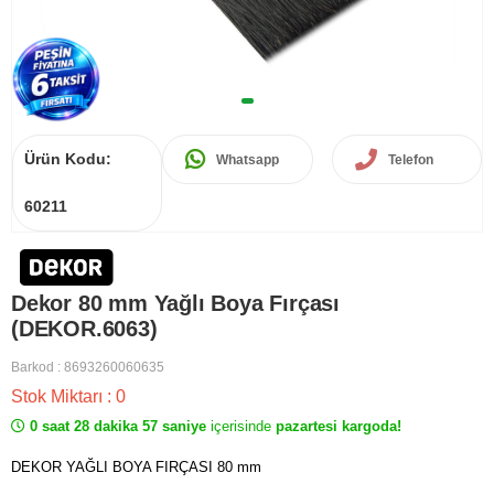
Ürün Kodu:
Whatsapp
Telefon
60211
Dekor 80 mm Yağlı Boya Fırçası
(DEKOR.6063)
Barkod
:
8693260060635
Stok Miktarı
:
0
0 saat 28 dakika 57 saniye
içerisinde
pazartesi kargoda!
DEKOR YAĞLI BOYA FIRÇASI 80 mm