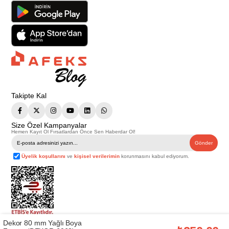
Takipte Kal
Size Özel Kampanyalar
Hemen Kayıt Ol Fırsatlardan Önce Sen Haberdar Ol!
Gönder
Üyelik koşullarını
ve
kişisel verilerimin
korunmasını kabul ediyorum.
Dekor 80 mm Yağlı Boya
Telif Hakkı © 2026
Afeks Yapı Market
. Tüm hakları saklıdır.