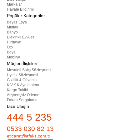
Markalar
Havale Bildirimi
Popüler Kategoriler
Beyaz Eşya
Mutfak
Banyo
Elektrikli Ev Aleti
Hırdavat
Oto
Boya
Mobilya
Müşteri İlişkileri
Mesafeli Satış Sözleşmesi
Üyelik Sözleşmesi
Gizlilik & Güvenlik
K.V.K.K Aydınlatma
Kargo Takibi
Alışverişsiz Ödeme
Fatura Sorgulama
Bize Ulaşın
444 5 235
0533 030 82 13
eticaret@afeks.com.tr