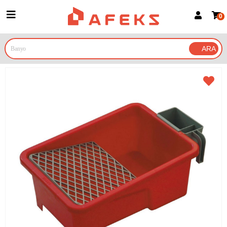
0
Üye Girişi
Üye Ol
Google İle Bağlan