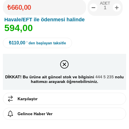
ADET
₺660,00
Havale/EFT ile ödenmesi halinde
5
9
4
,
0
0
₺110,00
' den başlayan taksitle
DİKKAT! Bu ürüne ait güncel stok ve bilgisini
444 5 235
nolu
hattımızı arayarak öğrenebilirsiniz.
Karşılaştır
Gelince Haber Ver