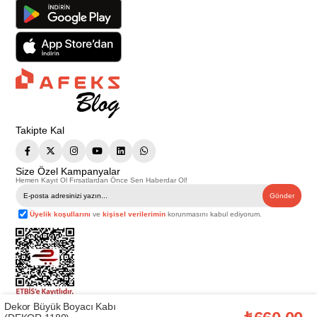
Takipte Kal
Size Özel Kampanyalar
Hemen Kayıt Ol Fırsatlardan Önce Sen Haberdar Ol!
Gönder
Üyelik koşullarını
ve
kişisel verilerimin
korunmasını kabul ediyorum.
Dekor Büyük Boyacı Kabı
Telif Hakkı © 2026
Afeks Yapı Market
. Tüm hakları saklıdır.