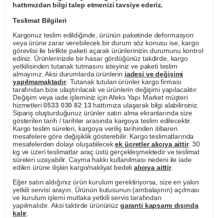
hattımızdan bilgi talep etmenizi tavsiye ederiz.
Teslimat Bilgileri
Kargonuz teslim edildiğinde, ürünün paketinde deformasyon
veya ürüne zarar verebilecek bir durum söz konusu ise, kargo
görevlisi ile birlikte paketi açarak ürünlerinizin durumunu kontrol
ediniz. Ürünlerinizde bir hasar gördüğünüz takdirde, kargo
yetkilisinden tutanak tutmasını isteyiniz ve paketi teslim
almayınız. Aksi durumlarda ürünlerin
iadesi ve değişimi
yapılmamaktadır
. Tutanak tutulan ürünler kargo firması
tarafından bize ulaştırılacak ve ürünlerin değişimi yapılacaktır.
Değişim veya iade işleminiz için Afeks Yapı Market müşteri
hizmetleri
0533 030 82 13
hattımıza ulaşarak bilgi alabilirsiniz.
Sipariş oluşturduğunuz ürünler satın alma ekranlarında size
gösterilen tarih / tarihler arasında kargoya teslim edilecektir.
Kargo teslim süreleri, kargoya veriliş tarihinden itibaren
mesafelere göre değişiklik gösterebilir. Kargo teslimatlarında
mesafelerden dolayı oluşabilecek
ek ücretler alıcıya aittir
. 30
kg ve üzeri teslimatlar araç üstü gerçekleşmektedir ve teslimat
süreleri uzayabilir. Cayma hakkı kullanılması nedeni ile iade
edilen ürüne ilişkin kargo/nakliyat bedeli
alıcıya aittir
.
Eğer satın aldığınız ürün kurulum gerektiriyorsa, size en yakın
yetkili servisi arayın. Ürünün kutusunun (ambalajının) açılması
ve kurulum işlemi mutlaka yetkili servis tarafından
yapılmalıdır. Aksi taktirde ürününüz
garanti kapsamı dışında
kalır
.