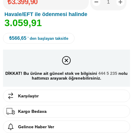
₺3.399,90
Havale/EFT ile ödenmesi halinde
3
.
0
5
9
,
9
1
₺566,65
' den başlayan taksitle
DİKKAT! Bu ürüne ait güncel stok ve bilgisini
444 5 235
nolu
hattımızı arayarak öğrenebilirsiniz.
Karşılaştır
Kargo Bedava
Gelince Haber Ver