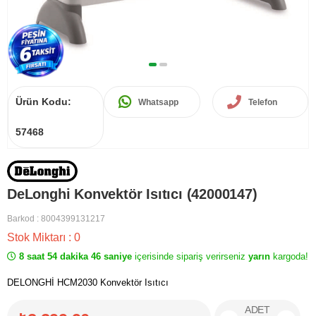
Ürün Kodu:
Whatsapp
Telefon
57468
DeLonghi Konvektör Isıtıcı (42000147)
Barkod
:
8004399131217
Stok Miktarı
:
0
8 saat 54 dakika 46 saniye
içerisinde sipariş verirseniz
yarın
kargoda!
DELONGHİ HCM2030 Konvektör Isıtıcı
ADET