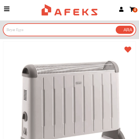
0
Üye Girişi
Üye Ol
Google İle Bağlan