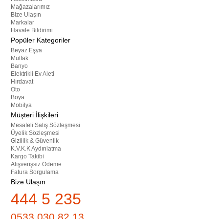
Mağazalarımız
Bize Ulaşın
Markalar
Havale Bildirimi
Popüler Kategoriler
Beyaz Eşya
Mutfak
Banyo
Elektrikli Ev Aleti
Hırdavat
Oto
Boya
Mobilya
Müşteri İlişkileri
Mesafeli Satış Sözleşmesi
Üyelik Sözleşmesi
Gizlilik & Güvenlik
K.V.K.K Aydınlatma
Kargo Takibi
Alışverişsiz Ödeme
Fatura Sorgulama
Bize Ulaşın
444 5 235
0533 030 82 13