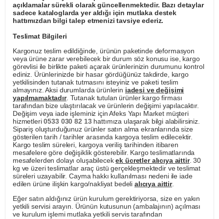
açıklamalar sürekli olarak güncellenmektedir. Bazı detaylar
sadece kataloglarda yer aldığı için mutlaka destek
hattımızdan bilgi talep etmenizi tavsiye ederiz.
Teslimat Bilgileri
Kargonuz teslim edildiğinde, ürünün paketinde deformasyon
veya ürüne zarar verebilecek bir durum söz konusu ise, kargo
görevlisi ile birlikte paketi açarak ürünlerinizin durumunu kontrol
ediniz. Ürünlerinizde bir hasar gördüğünüz takdirde, kargo
yetkilisinden tutanak tutmasını isteyiniz ve paketi teslim
almayınız. Aksi durumlarda ürünlerin
iadesi ve değişimi
yapılmamaktadır
. Tutanak tutulan ürünler kargo firması
tarafından bize ulaştırılacak ve ürünlerin değişimi yapılacaktır.
Değişim veya iade işleminiz için Afeks Yapı Market müşteri
hizmetleri
0533 030 82 13
hattımıza ulaşarak bilgi alabilirsiniz.
Sipariş oluşturduğunuz ürünler satın alma ekranlarında size
gösterilen tarih / tarihler arasında kargoya teslim edilecektir.
Kargo teslim süreleri, kargoya veriliş tarihinden itibaren
mesafelere göre değişiklik gösterebilir. Kargo teslimatlarında
mesafelerden dolayı oluşabilecek
ek ücretler alıcıya aittir
. 30
kg ve üzeri teslimatlar araç üstü gerçekleşmektedir ve teslimat
süreleri uzayabilir. Cayma hakkı kullanılması nedeni ile iade
edilen ürüne ilişkin kargo/nakliyat bedeli
alıcıya aittir
.
Eğer satın aldığınız ürün kurulum gerektiriyorsa, size en yakın
yetkili servisi arayın. Ürünün kutusunun (ambalajının) açılması
ve kurulum işlemi mutlaka yetkili servis tarafından