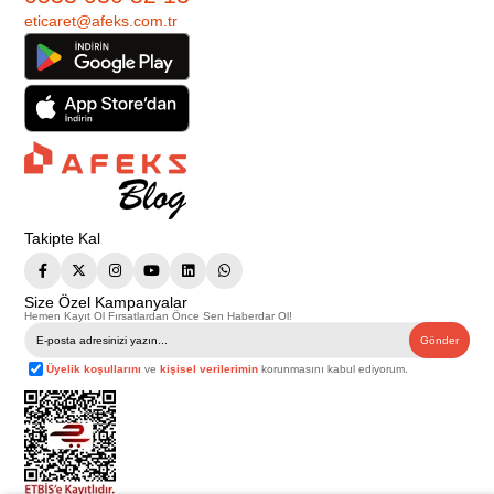
eticaret@afeks.com.tr
Takipte Kal
Size Özel Kampanyalar
Hemen Kayıt Ol Fırsatlardan Önce Sen Haberdar Ol!
Gönder
Üyelik koşullarını
ve
kişisel verilerimin
korunmasını kabul ediyorum.