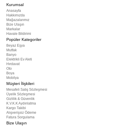
Kurumsal
Anasayfa
Hakkımızda
Mağazalarımız
Bize Ulaşın
Markalar
Havale Bildirimi
Popüler Kategoriler
Beyaz Eşya
Mutfak
Banyo
Elektrikli Ev Aleti
Hırdavat
Oto
Boya
Mobilya
Müşteri İlişkileri
Mesafeli Satış Sözleşmesi
Üyelik Sözleşmesi
Gizlilik & Güvenlik
K.V.K.K Aydınlatma
Kargo Takibi
Alışverişsiz Ödeme
Fatura Sorgulama
Bize Ulaşın