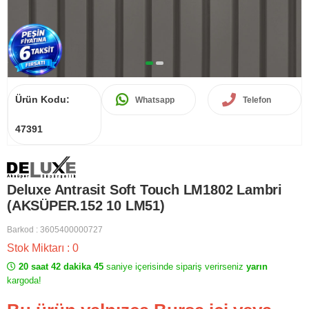
Ürün Kodu:
Whatsapp
Telefon
47391
Deluxe Antrasit Soft Touch LM1802 Lambri
(AKSÜPER.152 10 LM51)
Barkod
:
3605400000727
Stok Miktarı
:
0
20 saat 42 dakika 45
saniye içerisinde sipariş verirseniz
yarın
kargoda!