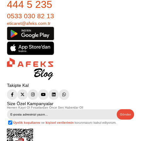
444 5 235
0533 030 82 13
eticaret@afeks.com.tr
Takipte Kal
Size Özel Kampanyalar
Hemen Kayıt Ol Fırsatlardan Önce Sen Haberdar Ol!
Gönder
Üyelik koşullarını
ve
kişisel verilerimin
korunmasını kabul ediyorum.