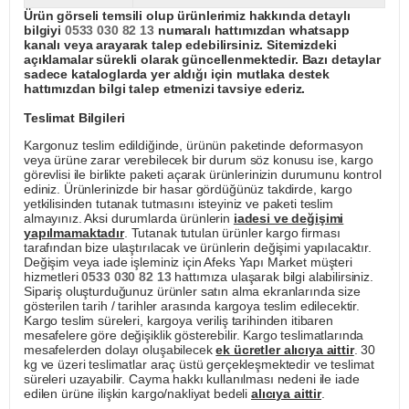
Ürün görseli temsili olup ürünlerimiz hakkında detaylı
bilgiyi
0533 030 82 13
numaralı hattımızdan whatsapp
kanalı veya arayarak talep edebilirsiniz. Sitemizdeki
açıklamalar sürekli olarak güncellenmektedir. Bazı detaylar
sadece kataloglarda yer aldığı için mutlaka destek
hattımızdan bilgi talep etmenizi tavsiye ederiz.
Teslimat Bilgileri
Kargonuz teslim edildiğinde, ürünün paketinde deformasyon
veya ürüne zarar verebilecek bir durum söz konusu ise, kargo
görevlisi ile birlikte paketi açarak ürünlerinizin durumunu kontrol
ediniz. Ürünlerinizde bir hasar gördüğünüz takdirde, kargo
yetkilisinden tutanak tutmasını isteyiniz ve paketi teslim
almayınız. Aksi durumlarda ürünlerin
iadesi ve değişimi
yapılmamaktadır
. Tutanak tutulan ürünler kargo firması
tarafından bize ulaştırılacak ve ürünlerin değişimi yapılacaktır.
Değişim veya iade işleminiz için Afeks Yapı Market müşteri
hizmetleri
0533 030 82 13
hattımıza ulaşarak bilgi alabilirsiniz.
Sipariş oluşturduğunuz ürünler satın alma ekranlarında size
gösterilen tarih / tarihler arasında kargoya teslim edilecektir.
Kargo teslim süreleri, kargoya veriliş tarihinden itibaren
mesafelere göre değişiklik gösterebilir. Kargo teslimatlarında
mesafelerden dolayı oluşabilecek
ek ücretler alıcıya aittir
. 30
kg ve üzeri teslimatlar araç üstü gerçekleşmektedir ve teslimat
süreleri uzayabilir. Cayma hakkı kullanılması nedeni ile iade
edilen ürüne ilişkin kargo/nakliyat bedeli
alıcıya aittir
.