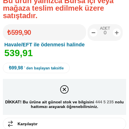
Bu ürün yalnızca Bursa içi veya
mağaza teslim edilmek üzere
satıştadır.
ADET
₺599,90
Havale/EFT ile ödenmesi halinde
5
3
9
,
9
1
₺99,98
' den başlayan taksitle
DİKKAT! Bu ürüne ait güncel stok ve bilgisini
444 5 235
nolu
hattımızı arayarak öğrenebilirsiniz.
Karşılaştır