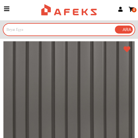
0
Üye Girişi
Üye Ol
Google İle Bağlan