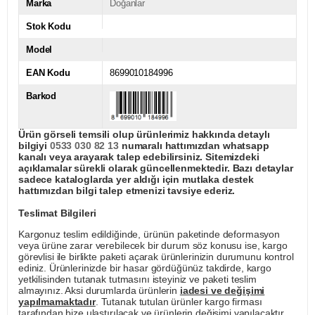
Marka
Doğanlar
Stok Kodu
Model
EAN Kodu
8699010184996
Barkod
Ürün görseli temsili olup ürünlerimiz hakkında detaylı
bilgiyi
0533 030 82 13
numaralı hattımızdan whatsapp
kanalı veya arayarak talep edebilirsiniz. Sitemizdeki
açıklamalar sürekli olarak güncellenmektedir. Bazı detaylar
sadece kataloglarda yer aldığı için mutlaka destek
hattımızdan bilgi talep etmenizi tavsiye ederiz.
Teslimat Bilgileri
Kargonuz teslim edildiğinde, ürünün paketinde deformasyon
veya ürüne zarar verebilecek bir durum söz konusu ise, kargo
görevlisi ile birlikte paketi açarak ürünlerinizin durumunu kontrol
ediniz. Ürünlerinizde bir hasar gördüğünüz takdirde, kargo
yetkilisinden tutanak tutmasını isteyiniz ve paketi teslim
almayınız. Aksi durumlarda ürünlerin
iadesi ve değişimi
yapılmamaktadır
. Tutanak tutulan ürünler kargo firması
tarafından bize ulaştırılacak ve ürünlerin değişimi yapılacaktır.