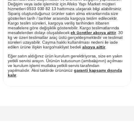
Değişim veya iade işleminiz için Afeks Yapı Market müşteri
hizmetleri
0533 030 82 13
hattımıza ulaşarak bilgi alabilirsiniz.
Sipariş oluşturduğunuz ürünler satın alma ekranlarında size
gösterilen tarih / tarihler arasında kargoya teslim edilecektir.
Kargo teslim süreleri, kargoya veriliş tarihinden itibaren
mesafelere göre değişiklik gösterebilir. Kargo teslimatlarında
mesafelerden dolayı oluşabilecek
ek ücretler alıcıya aittir
. 30
kg ve üzeri teslimatlar araç üstü gerçekleşmektedir ve teslimat
süreleri uzayabilir. Cayma hakkı kullanılması nedeni ile iade
edilen ürüne ilişkin kargo/nakliyat bedeli
alıcıya aittir
.
Eğer satın aldığınız ürün kurulum gerektiriyorsa, size en yakın
yetkili servisi arayın. Ürünün kutusunun (ambalajının) açılması
ve kurulum işlemi mutlaka yetkili servis tarafından
yapılmalıdır. Aksi taktirde ürününüz
garanti kapsamı dışında
kalır
.