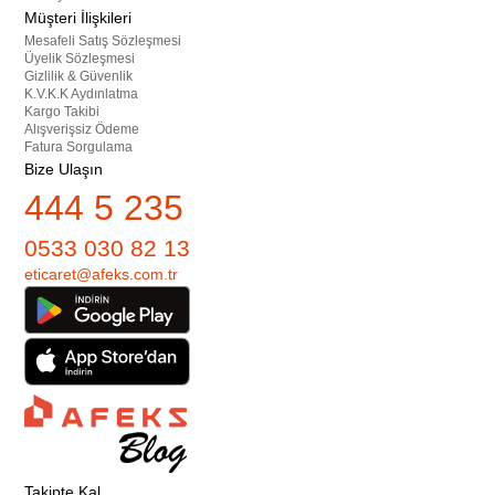
Müşteri İlişkileri
Mesafeli Satış Sözleşmesi
Üyelik Sözleşmesi
Gizlilik & Güvenlik
K.V.K.K Aydınlatma
Kargo Takibi
Alışverişsiz Ödeme
Fatura Sorgulama
Bize Ulaşın
444 5 235
0533 030 82 13
eticaret@afeks.com.tr
Takipte Kal