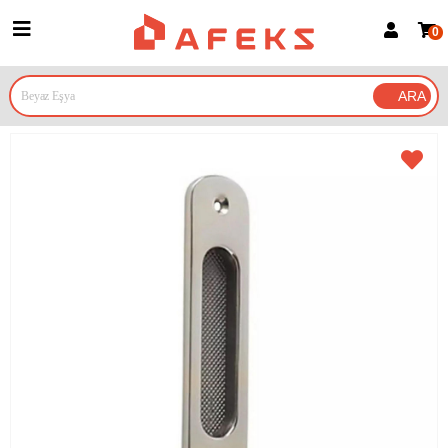
0
Üye Girişi
Üye Ol
Google İle Bağlan