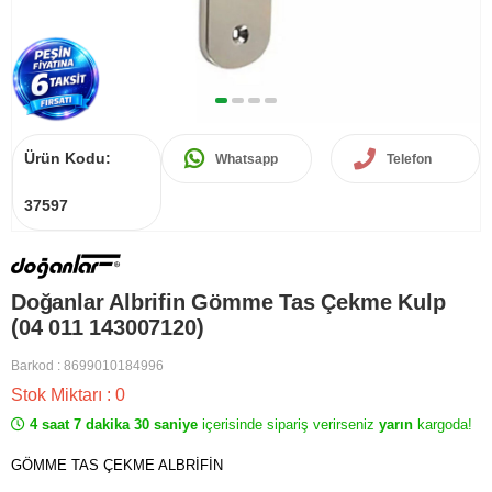
Ürün Kodu:
Whatsapp
Telefon
37597
Doğanlar Albrifin Gömme Tas Çekme Kulp
(04 011 143007120)
Barkod
:
8699010184996
Stok Miktarı
:
0
4 saat 7 dakika 30 saniye
içerisinde sipariş verirseniz
yarın
kargoda!
GÖMME TAS ÇEKME ALBRİFİN