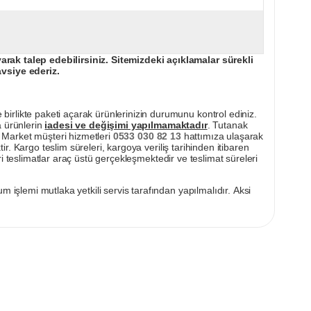
ak talep edebilirsiniz. Sitemizdeki açıklamalar sürekli
avsiye ederiz.
irlikte paketi açarak ürünlerinizin durumunu kontrol ediniz.
a ürünlerin
iadesi ve değişimi yapılmamaktadır
. Tutanak
pı Market müşteri hizmetleri
0533 030 82 13
hattımıza ulaşarak
ir. Kargo teslim süreleri, kargoya veriliş tarihinden itibaren
i teslimatlar araç üstü gerçekleşmektedir ve teslimat süreleri
m işlemi mutlaka yetkili servis tarafından yapılmalıdır. Aksi