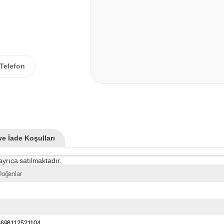
Telefon
ve İade Koşulları
ayrıca satılmaktadır.
Doğanlar
8698112521104