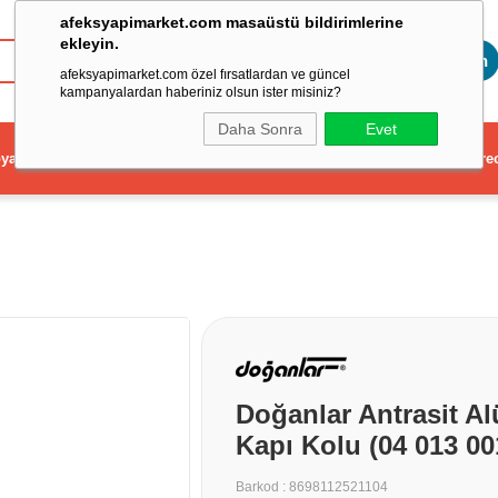
afeksyapimarket.com masaüstü bildirimlerine
ekleyin.
Toptan
afeksyapimarket.com özel fırsatlardan ve güncel
kampanyalardan haberiniz olsun ister misiniz?
Daha Sonra
Evet
ya
Elektrikli El Aleti
Aydınlatma ve Elektrik
Dekorasyon ve Ev Gere
Doğanlar Antrasit A
Kapı Kolu (04 013 0
Barkod
:
8698112521104