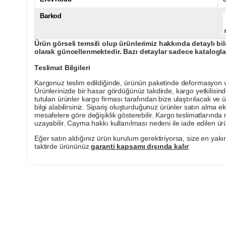
Barkod
Ürün görseli temsili olup ürünlerimiz hakkında detaylı bil
olarak güncellenmektedir. Bazı detaylar sadece kataloglar
Teslimat Bilgileri
Kargonuz teslim edildiğinde, ürünün paketinde deformasyon vey
Ürünlerinizde bir hasar gördüğünüz takdirde, kargo yetkilisind
tutulan ürünler kargo firması tarafından bize ulaştırılacak ve 
bilgi alabilirsiniz. Sipariş oluşturduğunuz ürünler satın alma ek
mesafelere göre değişiklik gösterebilir. Kargo teslimatlarınd
uzayabilir. Cayma hakkı kullanılması nedeni ile iade edilen ürü
Eğer satın aldığınız ürün kurulum gerektiriyorsa, size en yakın
taktirde ürününüz
garanti kapsamı dışında kalır
.