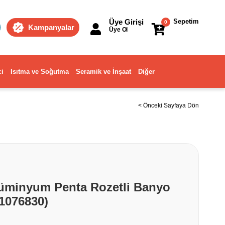
Üye Girişi
Sepetim
0
Kampanyalar
Üye Ol
ci
Isıtma ve Soğutma
Seramik ve İnşaat
Diğer
< Önceki Sayfaya Dön
lüminyum Penta Rozetli Banyo
01076830)