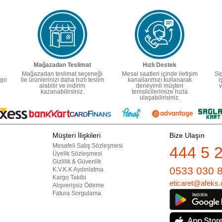
Mağazadan Teslimat
Hızlı Destek
Mağazadan teslimat seçeneği
Mesai saatleri içinde iletişim
Si
rgo
ile ürünlerinizi daha hızlı teslim
kanallarımızı kullanarak
i
alabilir ve indirim
deneyimli müşteri
v
kazanabilirsiniz.
temsilcilerimize hızla
ulaşabilirisiniz.
Müşteri İlişkileri
Bize Ulaşın
Mesafeli Satış Sözleşmesi
444 5 
Üyelik Sözleşmesi
Gizlilik & Güvenlik
0533 030 
K.V.K.K Aydınlatma
Kargo Takibi
eticaret@afeks.
Alışverişsiz Ödeme
Fatura Sorgulama