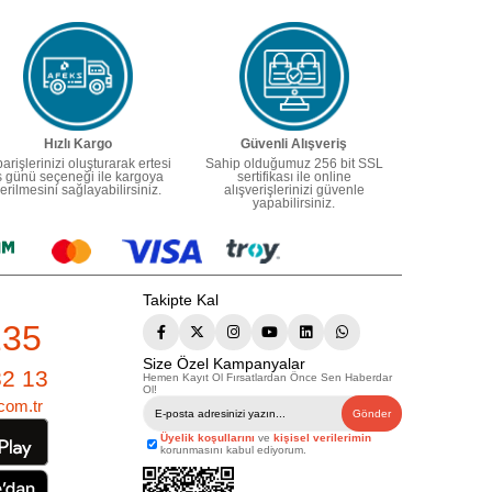
Hızlı Kargo
Güvenli Alışveriş
parişlerinizi oluşturarak ertesi
Sahip olduğumuz 256 bit SSL
ş günü seçeneği ile kargoya
sertifikası ile online
erilmesini sağlayabilirsiniz.
alışverişlerinizi güvenle
yapabilirsiniz.
Takipte Kal
235
Size Özel Kampanyalar
82 13
Hemen Kayıt Ol Fırsatlardan Önce Sen Haberdar
Ol!
com.tr
Gönder
Üyelik koşullarını
ve
kişisel verilerimin
korunmasını kabul ediyorum.