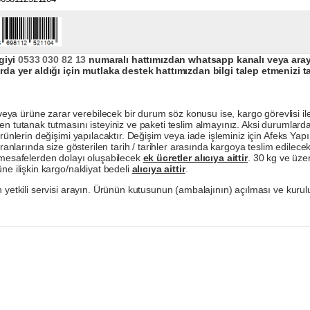
giyi
0533 030 82 13
numaralı hattımızdan whatsapp kanalı veya arayar
da yer aldığı için mutlaka destek hattımızdan bilgi talep etmenizi t
a ürüne zarar verebilecek bir durum söz konusu ise, kargo görevlisi ile b
en tutanak tutmasını isteyiniz ve paketi teslim almayınız. Aksi durumlard
ürünlerin değişimi yapılacaktır. Değişim veya iade işleminiz için Afeks Ya
ranlarında size gösterilen tarih / tarihler arasında kargoya teslim edilecekt
a mesafelerden dolayı oluşabilecek
ek ücretler alıcıya aittir
. 30 kg ve üzer
ne ilişkin kargo/nakliyat bedeli
alıcıya aittir
.
 yetkili servisi arayın. Ürünün kutusunun (ambalajının) açılması ve kurulu