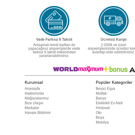
Vade Farksız 6 Taksit
Ücretsiz Kargo
Anlaşmalı kredi kartları ile
2.000₺ ve üzeri
yapacağınız alışverişlerde vade
alışverişlerinizde ücretsiz ka
farksız 6 taksit imkanından
avantajı elde edebilirsiniz.
yararlanabilirsiniz.
Kurumsal
Popüler Kategoriler
Anasayfa
Beyaz Eşya
Hakkımızda
Mutfak
Mağazalarımız
Banyo
Bize Ulaşın
Elektrikli Ev Aleti
Markalar
Hırdavat
Havale Bildirimi
Oto
Boya
Mobilya