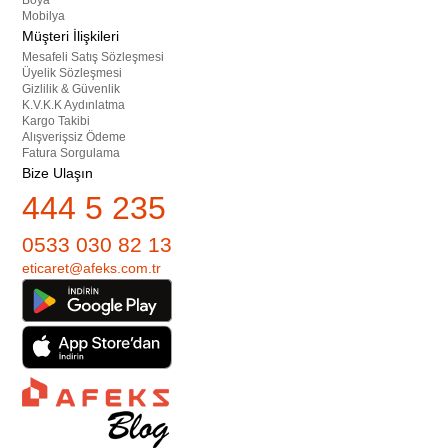
Boya
Mobilya
Müşteri İlişkileri
Mesafeli Satış Sözleşmesi
Üyelik Sözleşmesi
Gizlilik & Güvenlik
K.V.K.K Aydınlatma
Kargo Takibi
Alışverişsiz Ödeme
Fatura Sorgulama
Bize Ulaşın
444 5 235
0533 030 82 13
eticaret@afeks.com.tr