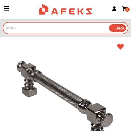
0
Üye Girişi
Üye Ol
Google İle Bağlan