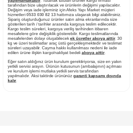
yapılmamaktadır
. Tutanak tutulan ürünler kargo firması
tarafından bize ulaştırılacak ve ürünlerin değişimi yapılacaktır.
Değişim veya iade işleminiz için Afeks Yapı Market müşteri
hizmetleri
0533 030 82 13
hattımıza ulaşarak bilgi alabilirsiniz.
Sipariş oluşturduğunuz ürünler satın alma ekranlarında size
gösterilen tarih / tarihler arasında kargoya teslim edilecektir.
Kargo teslim süreleri, kargoya veriliş tarihinden itibaren
mesafelere göre değişiklik gösterebilir. Kargo teslimatlarında
mesafelerden dolayı oluşabilecek
ek ücretler alıcıya aittir
. 30
kg ve üzeri teslimatlar araç üstü gerçekleşmektedir ve teslimat
süreleri uzayabilir. Cayma hakkı kullanılması nedeni ile iade
edilen ürüne ilişkin kargo/nakliyat bedeli
alıcıya aittir
.
Eğer satın aldığınız ürün kurulum gerektiriyorsa, size en yakın
yetkili servisi arayın. Ürünün kutusunun (ambalajının) açılması
ve kurulum işlemi mutlaka yetkili servis tarafından
yapılmalıdır. Aksi taktirde ürününüz
garanti kapsamı dışında
kalır
.