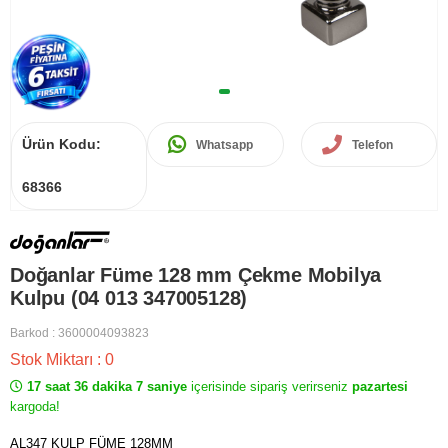
Ürün Kodu:
Whatsapp
Telefon
68366
Doğanlar Füme 128 mm Çekme Mobilya
Kulpu (04 013 347005128)
Barkod
:
3600004093823
Stok Miktarı
:
0
17 saat 36 dakika 7 saniye
içerisinde sipariş verirseniz
pazartesi
kargoda!
AL347 KULP FÜME 128MM