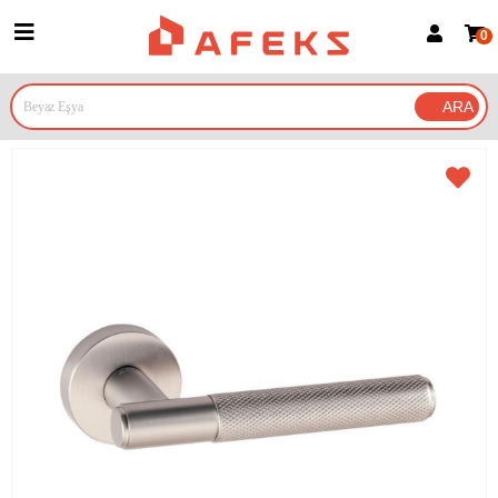
0
Üye Girişi
Üye Ol
Google İle Bağlan