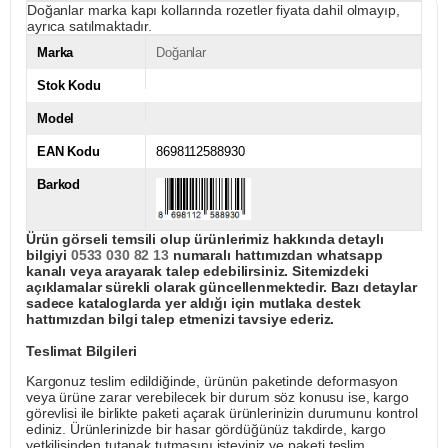
Doğanlar marka kapı kollarında rozetler fiyata dahil olmayıp,
ayrıca satılmaktadır.
Marka
Doğanlar
Stok Kodu
Model
EAN Kodu
8698112588930
Barkod
Ürün görseli temsili olup ürünlerimiz hakkında detaylı
bilgiyi
0533 030 82 13
numaralı hattımızdan whatsapp
kanalı veya arayarak talep edebilirsiniz. Sitemizdeki
açıklamalar sürekli olarak güncellenmektedir. Bazı detaylar
sadece kataloglarda yer aldığı için mutlaka destek
hattımızdan bilgi talep etmenizi tavsiye ederiz.
Teslimat Bilgileri
Kargonuz teslim edildiğinde, ürünün paketinde deformasyon
veya ürüne zarar verebilecek bir durum söz konusu ise, kargo
görevlisi ile birlikte paketi açarak ürünlerinizin durumunu kontrol
ediniz. Ürünlerinizde bir hasar gördüğünüz takdirde, kargo
yetkilisinden tutanak tutmasını isteyiniz ve paketi teslim