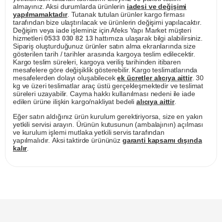
almayınız. Aksi durumlarda ürünlerin
iadesi ve değişimi
yapılmamaktadır
. Tutanak tutulan ürünler kargo firması
tarafından bize ulaştırılacak ve ürünlerin değişimi yapılacaktır.
Değişim veya iade işleminiz için Afeks Yapı Market müşteri
hizmetleri
0533 030 82 13
hattımıza ulaşarak bilgi alabilirsiniz.
Sipariş oluşturduğunuz ürünler satın alma ekranlarında size
gösterilen tarih / tarihler arasında kargoya teslim edilecektir.
Kargo teslim süreleri, kargoya veriliş tarihinden itibaren
mesafelere göre değişiklik gösterebilir. Kargo teslimatlarında
mesafelerden dolayı oluşabilecek
ek ücretler alıcıya aittir
. 30
kg ve üzeri teslimatlar araç üstü gerçekleşmektedir ve teslimat
süreleri uzayabilir. Cayma hakkı kullanılması nedeni ile iade
edilen ürüne ilişkin kargo/nakliyat bedeli
alıcıya aittir
.
Eğer satın aldığınız ürün kurulum gerektiriyorsa, size en yakın
yetkili servisi arayın. Ürünün kutusunun (ambalajının) açılması
ve kurulum işlemi mutlaka yetkili servis tarafından
yapılmalıdır. Aksi taktirde ürününüz
garanti kapsamı dışında
kalır
.