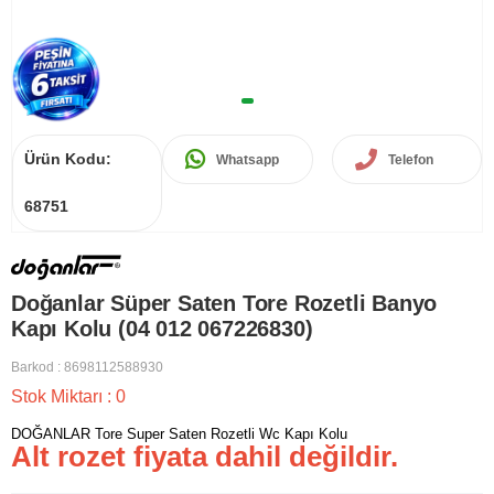
Ürün Kodu:
Whatsapp
Telefon
68751
Doğanlar Süper Saten Tore Rozetli Banyo
Kapı Kolu (04 012 067226830)
Barkod
:
8698112588930
Stok Miktarı
:
0
DOĞANLAR Tore Super Saten Rozetli Wc Kapı Kolu
Alt rozet fiyata dahil değildir.