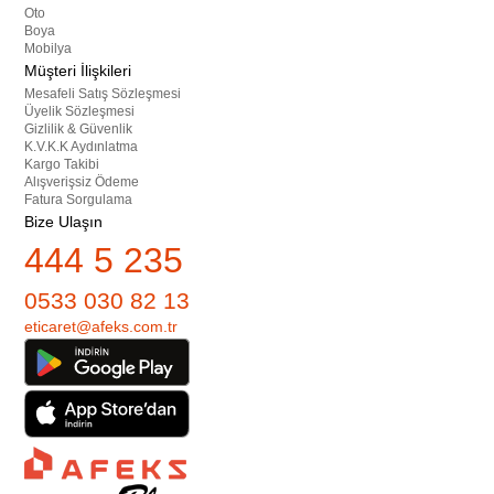
Oto
Boya
Mobilya
Müşteri İlişkileri
Mesafeli Satış Sözleşmesi
Üyelik Sözleşmesi
Gizlilik & Güvenlik
K.V.K.K Aydınlatma
Kargo Takibi
Alışverişsiz Ödeme
Fatura Sorgulama
Bize Ulaşın
444 5 235
0533 030 82 13
eticaret@afeks.com.tr