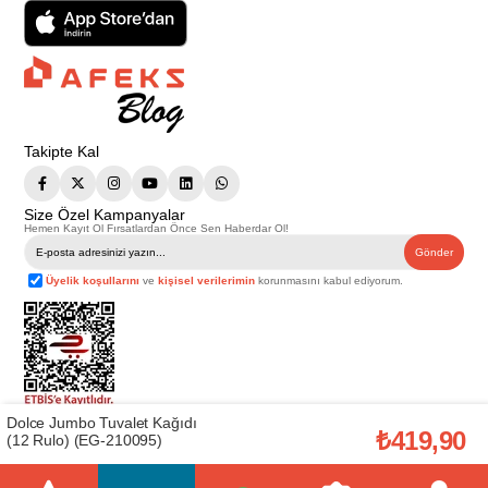
Takipte Kal
Size Özel Kampanyalar
Hemen Kayıt Ol Fırsatlardan Önce Sen Haberdar Ol!
Gönder
Üyelik koşullarını
ve
kişisel verilerimin
korunmasını kabul ediyorum.
Dolce Jumbo Tuvalet Kağıdı
Telif Hakkı © 2026
Afeks Yapı Market
. Tüm hakları saklıdır.
₺419,90
(12 Rulo) (EG-210095)
Bu web sitesindeki tüm ürünler ticari amaçlıdır. Web sitemizde yer alan
görsel ve yazılı içerikler firmamıza ait olup, firmamızın yazılı izni alınmadan
hiçbir yazılı/görsel içerik, logo, kopyalanamaz, kaynak gösterilemez ve
başka yerlerde kullanılamaz. İçeriklerin izin alınmadan kopyalanması ve