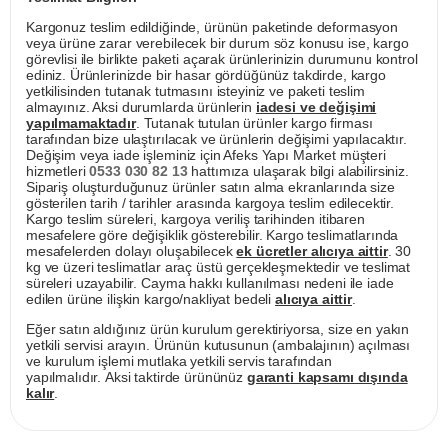
Kargonuz teslim edildiğinde, ürünün paketinde deformasyon
veya ürüne zarar verebilecek bir durum söz konusu ise, kargo
görevlisi ile birlikte paketi açarak ürünlerinizin durumunu kontrol
ediniz. Ürünlerinizde bir hasar gördüğünüz takdirde, kargo
yetkilisinden tutanak tutmasını isteyiniz ve paketi teslim
almayınız. Aksi durumlarda ürünlerin
iadesi ve değişimi
yapılmamaktadır
. Tutanak tutulan ürünler kargo firması
tarafından bize ulaştırılacak ve ürünlerin değişimi yapılacaktır.
Değişim veya iade işleminiz için Afeks Yapı Market müşteri
hizmetleri
0533 030 82 13
hattımıza ulaşarak bilgi alabilirsiniz.
Sipariş oluşturduğunuz ürünler satın alma ekranlarında size
gösterilen tarih / tarihler arasında kargoya teslim edilecektir.
Kargo teslim süreleri, kargoya veriliş tarihinden itibaren
mesafelere göre değişiklik gösterebilir. Kargo teslimatlarında
mesafelerden dolayı oluşabilecek
ek ücretler alıcıya aittir
. 30
kg ve üzeri teslimatlar araç üstü gerçekleşmektedir ve teslimat
süreleri uzayabilir. Cayma hakkı kullanılması nedeni ile iade
edilen ürüne ilişkin kargo/nakliyat bedeli
alıcıya aittir
.
Eğer satın aldığınız ürün kurulum gerektiriyorsa, size en yakın
yetkili servisi arayın. Ürünün kutusunun (ambalajının) açılması
ve kurulum işlemi mutlaka yetkili servis tarafından
yapılmalıdır. Aksi taktirde ürününüz
garanti kapsamı dışında
kalır
.