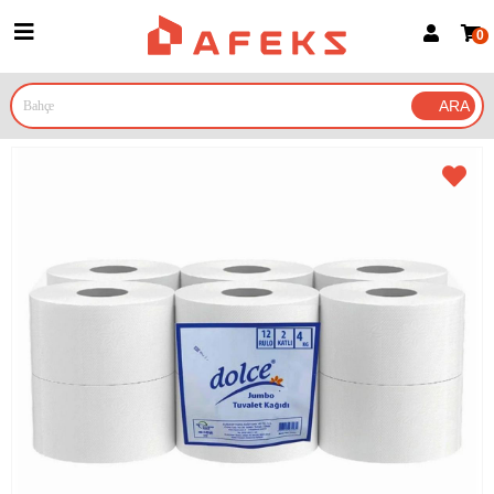
0
Üye Girişi
Üye Ol
Google İle Bağlan