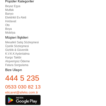
Popüler Kategoriler
Beyaz Eşya
Mutfak
Banyo
Elektrikli Ev Aleti
Hırdavat
Oto
Boya
Mobilya
Müşteri İlişkileri
Mesafeli Satış Sözleşmesi
Üyelik Sözleşmesi
Gizlilik & Güvenlik
K.V.K.K Aydınlatma
Kargo Takibi
Alışverişsiz Ödeme
Fatura Sorgulama
Bize Ulaşın
444 5 235
0533 030 82 13
eticaret@afeks.com.tr