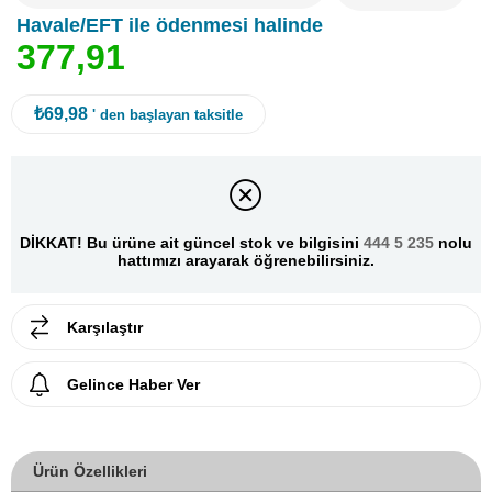
Havale/EFT ile ödenmesi halinde
3
7
7
,
9
1
₺69,98
' den başlayan taksitle
DİKKAT! Bu ürüne ait güncel stok ve bilgisini
444 5 235
nolu
hattımızı arayarak öğrenebilirsiniz.
Karşılaştır
Gelince Haber Ver
Ürün Özellikleri