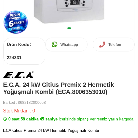
Ürün Kodu:
Whatsapp
Telefon
224331
E.C.A. 24 kW Citius Premix 2 Hermetik
Yoğuşmalı Kombi (ECA.8006353010)
Barkod
:
8682182000058
Stok Miktarı
:
0
0 saat 58 dakika 45 saniye
içerisinde sipariş verirseniz
yarın
kargoda!
ECA Citius Premix 24 kW Hermetik Yoğuşmalı Kombi