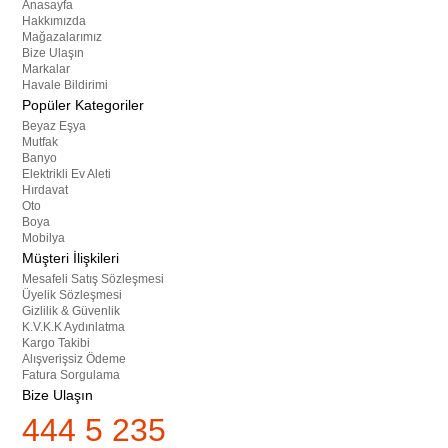
Anasayfa
Hakkımızda
Mağazalarımız
Bize Ulaşın
Markalar
Havale Bildirimi
Popüler Kategoriler
Beyaz Eşya
Mutfak
Banyo
Elektrikli Ev Aleti
Hırdavat
Oto
Boya
Mobilya
Müşteri İlişkileri
Mesafeli Satış Sözleşmesi
Üyelik Sözleşmesi
Gizlilik & Güvenlik
K.V.K.K Aydınlatma
Kargo Takibi
Alışverişsiz Ödeme
Fatura Sorgulama
Bize Ulaşın
444 5 235