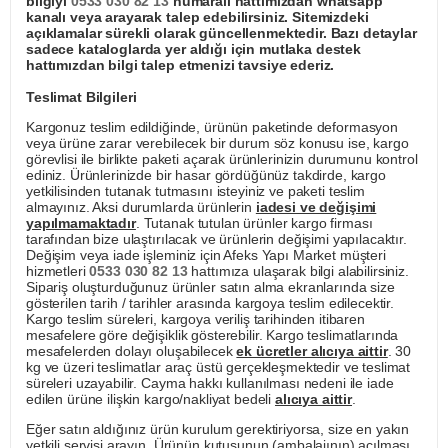
bilgiyi
0533 030 82 13
numaralı hattımızdan whatsapp
kanalı veya arayarak talep edebilirsiniz. Sitemizdeki
açıklamalar sürekli olarak güncellenmektedir. Bazı detaylar
sadece kataloglarda yer aldığı için mutlaka destek
hattımızdan bilgi talep etmenizi tavsiye ederiz.
Teslimat Bilgileri
Kargonuz teslim edildiğinde, ürünün paketinde deformasyon
veya ürüne zarar verebilecek bir durum söz konusu ise, kargo
görevlisi ile birlikte paketi açarak ürünlerinizin durumunu kontrol
ediniz. Ürünlerinizde bir hasar gördüğünüz takdirde, kargo
yetkilisinden tutanak tutmasını isteyiniz ve paketi teslim
almayınız. Aksi durumlarda ürünlerin
iadesi ve değişimi
yapılmamaktadır
. Tutanak tutulan ürünler kargo firması
tarafından bize ulaştırılacak ve ürünlerin değişimi yapılacaktır.
Değişim veya iade işleminiz için Afeks Yapı Market müşteri
hizmetleri
0533 030 82 13
hattımıza ulaşarak bilgi alabilirsiniz.
Sipariş oluşturduğunuz ürünler satın alma ekranlarında size
gösterilen tarih / tarihler arasında kargoya teslim edilecektir.
Kargo teslim süreleri, kargoya veriliş tarihinden itibaren
mesafelere göre değişiklik gösterebilir. Kargo teslimatlarında
mesafelerden dolayı oluşabilecek
ek ücretler alıcıya aittir
. 30
kg ve üzeri teslimatlar araç üstü gerçekleşmektedir ve teslimat
süreleri uzayabilir. Cayma hakkı kullanılması nedeni ile iade
edilen ürüne ilişkin kargo/nakliyat bedeli
alıcıya aittir
.
Eğer satın aldığınız ürün kurulum gerektiriyorsa, size en yakın
yetkili servisi arayın. Ürünün kutusunun (ambalajının) açılması