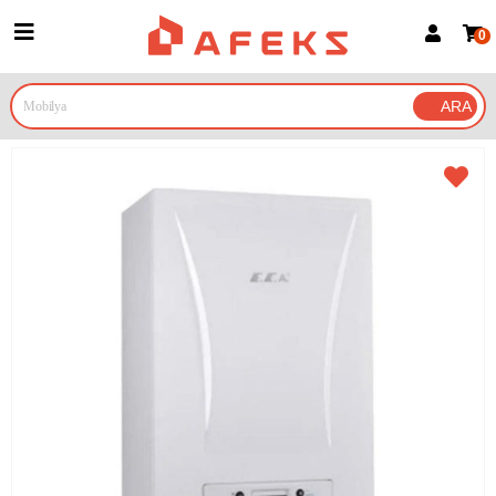
0
Üye Girişi
Üye Ol
Google İle Bağlan