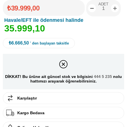
ADET
₺39.999,00
Havale/EFT ile ödenmesi halinde
3
5
.
9
9
9
,
1
0
₺6.666,50
' den başlayan taksitle
DİKKAT! Bu ürüne ait güncel stok ve bilgisini
444 5 235
nolu
hattımızı arayarak öğrenebilirsiniz.
Karşılaştır
Kargo Bedava