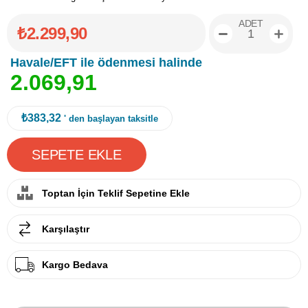
ADET
₺2.299,90
Havale/EFT ile ödenmesi halinde
2
.
0
6
9
,
9
1
₺383,32
' den başlayan taksitle
Toptan İçin Teklif Sepetine Ekle
Karşılaştır
Kargo Bedava