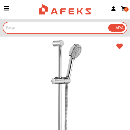
0
Üye Girişi
Üye Ol
Google İle Bağlan