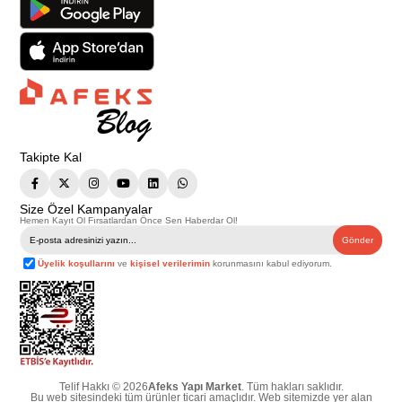
Takipte Kal
Size Özel Kampanyalar
Hemen Kayıt Ol Fırsatlardan Önce Sen Haberdar Ol!
Gönder
Üyelik koşullarını
ve
kişisel verilerimin
korunmasını kabul ediyorum.
Telif Hakkı © 2026
Afeks Yapı Market
. Tüm hakları saklıdır.
Bu web sitesindeki tüm ürünler ticari amaçlıdır. Web sitemizde yer alan