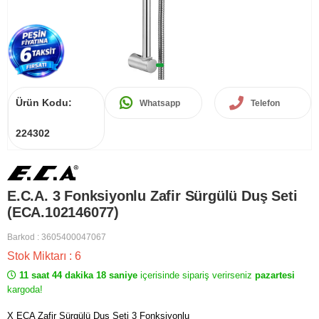
Ürün Kodu:
Whatsapp
Telefon
224302
E.C.A. 3 Fonksiyonlu Zafir Sürgülü Duş Seti
(ECA.102146077)
Barkod
:
3605400047067
Stok Miktarı
:
6
11 saat 44 dakika 18 saniye
içerisinde sipariş verirseniz
pazartesi
kargoda!
X ECA Zafir Sürgülü Duş Seti 3 Fonksiyonlu