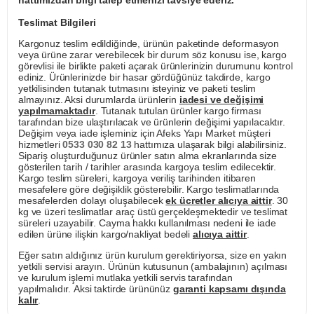
hattımızdan bilgi talep etmenizi tavsiye ederiz.
Teslimat Bilgileri
Kargonuz teslim edildiğinde, ürünün paketinde deformasyon
veya ürüne zarar verebilecek bir durum söz konusu ise, kargo
görevlisi ile birlikte paketi açarak ürünlerinizin durumunu kontrol
ediniz. Ürünlerinizde bir hasar gördüğünüz takdirde, kargo
yetkilisinden tutanak tutmasını isteyiniz ve paketi teslim
almayınız. Aksi durumlarda ürünlerin
iadesi ve değişimi
yapılmamaktadır
. Tutanak tutulan ürünler kargo firması
tarafından bize ulaştırılacak ve ürünlerin değişimi yapılacaktır.
Değişim veya iade işleminiz için Afeks Yapı Market müşteri
hizmetleri
0533 030 82 13
hattımıza ulaşarak bilgi alabilirsiniz.
Sipariş oluşturduğunuz ürünler satın alma ekranlarında size
gösterilen tarih / tarihler arasında kargoya teslim edilecektir.
Kargo teslim süreleri, kargoya veriliş tarihinden itibaren
mesafelere göre değişiklik gösterebilir. Kargo teslimatlarında
mesafelerden dolayı oluşabilecek
ek ücretler alıcıya aittir
. 30
kg ve üzeri teslimatlar araç üstü gerçekleşmektedir ve teslimat
süreleri uzayabilir. Cayma hakkı kullanılması nedeni ile iade
edilen ürüne ilişkin kargo/nakliyat bedeli
alıcıya aittir
.
Eğer satın aldığınız ürün kurulum gerektiriyorsa, size en yakın
yetkili servisi arayın. Ürünün kutusunun (ambalajının) açılması
ve kurulum işlemi mutlaka yetkili servis tarafından
yapılmalıdır. Aksi taktirde ürününüz
garanti kapsamı dışında
kalır
.