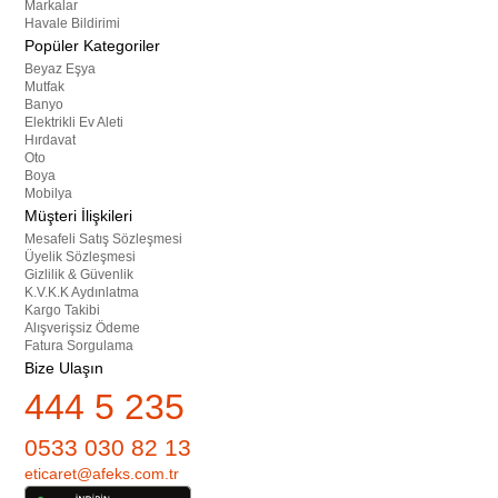
Markalar
Havale Bildirimi
Popüler Kategoriler
Beyaz Eşya
Mutfak
Banyo
Elektrikli Ev Aleti
Hırdavat
Oto
Boya
Mobilya
Müşteri İlişkileri
Mesafeli Satış Sözleşmesi
Üyelik Sözleşmesi
Gizlilik & Güvenlik
K.V.K.K Aydınlatma
Kargo Takibi
Alışverişsiz Ödeme
Fatura Sorgulama
Bize Ulaşın
444 5 235
0533 030 82 13
eticaret@afeks.com.tr