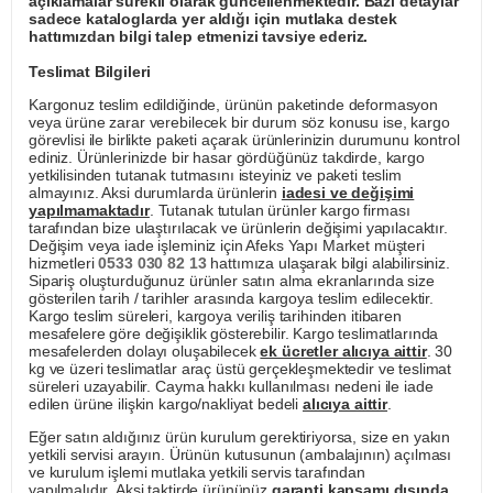
açıklamalar sürekli olarak güncellenmektedir. Bazı detaylar
sadece kataloglarda yer aldığı için mutlaka destek
hattımızdan bilgi talep etmenizi tavsiye ederiz.
Teslimat Bilgileri
Kargonuz teslim edildiğinde, ürünün paketinde deformasyon
veya ürüne zarar verebilecek bir durum söz konusu ise, kargo
görevlisi ile birlikte paketi açarak ürünlerinizin durumunu kontrol
ediniz. Ürünlerinizde bir hasar gördüğünüz takdirde, kargo
yetkilisinden tutanak tutmasını isteyiniz ve paketi teslim
almayınız. Aksi durumlarda ürünlerin
iadesi ve değişimi
yapılmamaktadır
. Tutanak tutulan ürünler kargo firması
tarafından bize ulaştırılacak ve ürünlerin değişimi yapılacaktır.
Değişim veya iade işleminiz için Afeks Yapı Market müşteri
hizmetleri
0533 030 82 13
hattımıza ulaşarak bilgi alabilirsiniz.
Sipariş oluşturduğunuz ürünler satın alma ekranlarında size
gösterilen tarih / tarihler arasında kargoya teslim edilecektir.
Kargo teslim süreleri, kargoya veriliş tarihinden itibaren
mesafelere göre değişiklik gösterebilir. Kargo teslimatlarında
mesafelerden dolayı oluşabilecek
ek ücretler alıcıya aittir
. 30
kg ve üzeri teslimatlar araç üstü gerçekleşmektedir ve teslimat
süreleri uzayabilir. Cayma hakkı kullanılması nedeni ile iade
edilen ürüne ilişkin kargo/nakliyat bedeli
alıcıya aittir
.
Eğer satın aldığınız ürün kurulum gerektiriyorsa, size en yakın
yetkili servisi arayın. Ürünün kutusunun (ambalajının) açılması
ve kurulum işlemi mutlaka yetkili servis tarafından
yapılmalıdır. Aksi taktirde ürününüz
garanti kapsamı dışında