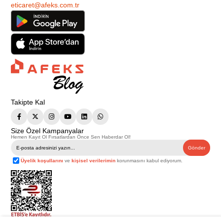
eticaret@afeks.com.tr
Takipte Kal
Size Özel Kampanyalar
Hemen Kayıt Ol Fırsatlardan Önce Sen Haberdar Ol!
Gönder
Üyelik koşullarını
ve
kişisel verilerimin
korunmasını kabul ediyorum.