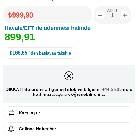
ADET
₺999,90
Havale/EFT ile ödenmesi halinde
8
9
9
,
9
1
₺166,65
' den başlayan taksitle
DİKKAT! Bu ürüne ait güncel stok ve bilgisini
444 5 235
nolu
hattımızı arayarak öğrenebilirsiniz.
Karşılaştır
Gelince Haber Ver