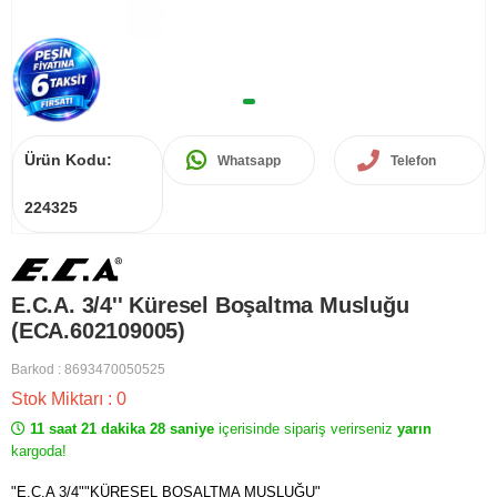
Ürün Kodu:
Whatsapp
Telefon
224325
E.C.A. 3/4'' Küresel Boşaltma Musluğu
(ECA.602109005)
Barkod
:
8693470050525
Stok Miktarı
:
0
11 saat 21 dakika 28 saniye
içerisinde sipariş verirseniz
yarın
kargoda!
"E.C.A 3/4""KÜRESEL BOŞALTMA MUSLUĞU"