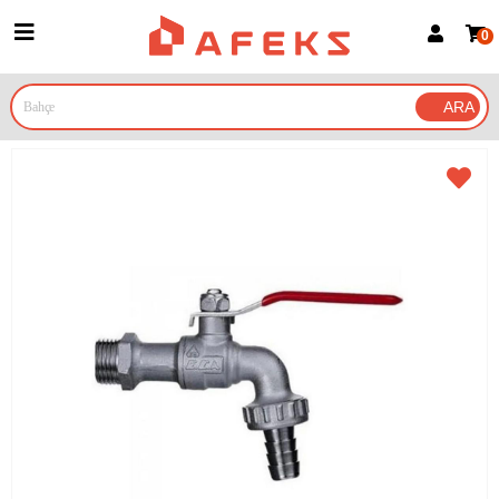
0
Üye Girişi
Üye Ol
Google İle Bağlan