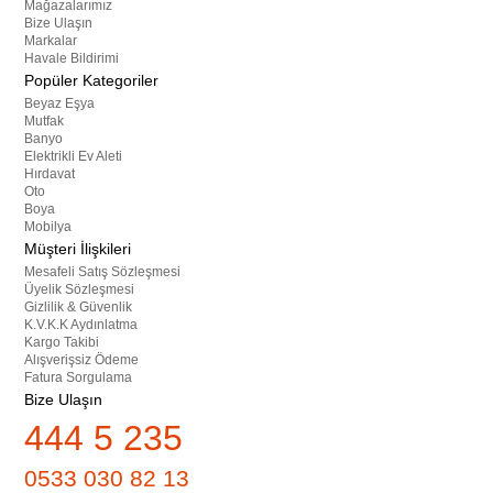
Mağazalarımız
Bize Ulaşın
Markalar
Havale Bildirimi
Popüler Kategoriler
Beyaz Eşya
Mutfak
Banyo
Elektrikli Ev Aleti
Hırdavat
Oto
Boya
Mobilya
Müşteri İlişkileri
Mesafeli Satış Sözleşmesi
Üyelik Sözleşmesi
Gizlilik & Güvenlik
K.V.K.K Aydınlatma
Kargo Takibi
Alışverişsiz Ödeme
Fatura Sorgulama
Bize Ulaşın
444 5 235
0533 030 82 13