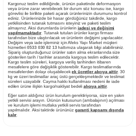
Kargonuz teslim edildiğinde, ürünün paketinde deformasyon
veya ürüne zarar verebilecek bir durum söz konusu ise, kargo
görevlisi ile birlikte paketi açarak ürünlerinizin durumunu kontrol
ediniz. Ürünlerinizde bir hasar gördüğünüz takdirde, kargo
yetkilisinden tutanak tutmasını isteyiniz ve paketi teslim
almayınız. Aksi durumlarda ürünlerin
iadesi ve değişimi
yapılmamaktadır
. Tutanak tutulan ürünler kargo firması
tarafından bize ulaştırılacak ve ürünlerin değişimi yapılacaktır.
Değişim veya iade işleminiz için Afeks Yapı Market müşteri
hizmetleri
0533 030 82 13
hattımıza ulaşarak bilgi alabilirsiniz.
Sipariş oluşturduğunuz ürünler satın alma ekranlarında size
gösterilen tarih / tarihler arasında kargoya teslim edilecektir.
Kargo teslim süreleri, kargoya veriliş tarihinden itibaren
mesafelere göre değişiklik gösterebilir. Kargo teslimatlarında
mesafelerden dolayı oluşabilecek
ek ücretler alıcıya aittir
. 30
kg ve üzeri teslimatlar araç üstü gerçekleşmektedir ve teslimat
süreleri uzayabilir. Cayma hakkı kullanılması nedeni ile iade
edilen ürüne ilişkin kargo/nakliyat bedeli
alıcıya aittir
.
Eğer satın aldığınız ürün kurulum gerektiriyorsa, size en yakın
yetkili servisi arayın. Ürünün kutusunun (ambalajının) açılması
ve kurulum işlemi mutlaka yetkili servis tarafından
yapılmalıdır. Aksi taktirde ürününüz
garanti kapsamı dışında
kalır
.