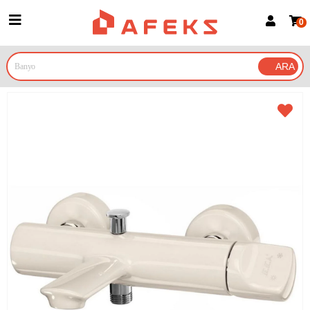
0
Üye Girişi
Üye Ol
Google İle Bağlan