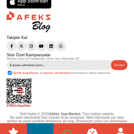
Takipte Kal
Size Özel Kampanyalar
Hemen Kayıt Ol Fırsatlardan Önce Sen Haberdar Ol!
Gönder
Üyelik koşullarını
ve
kişisel verilerimin
korunmasını kabul ediyorum.
Telif Hakkı © 2026
Afeks Yapı Market
. Tüm hakları saklıdır.
Bu web sitesindeki tüm ürünler ticari amaçlıdır. Web sitemizde yer alan
görsel ve yazılı içerikler firmamıza ait olup, firmamızın yazılı izni alınmadan
hiçbir yazılı/görsel içerik, logo, kopyalanamaz, kaynak gösterilemez ve
başka yerlerde kullanılamaz. İçeriklerin izin alınmadan kopyalanması ve
kullanılması 5846 sayılı Fikir ve Sanat Eserleri Yasasına göre suçtur.