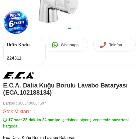
Ürün Kodu:
Whatsapp
Telefon
224311
E.C.A. Dalia Kuğu Borulu Lavabo Bataryası
(ECA.102188134)
Barkod
:
3605400064507
Stok Miktarı
:
1
17 saat 22 dakika 24 saniye
içerisinde sipariş verirseniz
pazartesi
kargoda!
Eca Dalia Kuğu Borulu Lavabo Bataryası