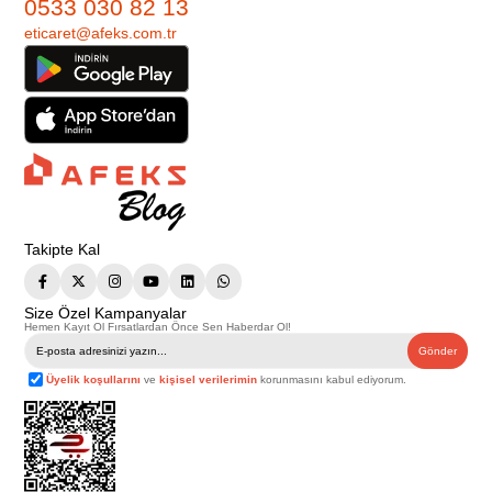
0533 030 82 13
eticaret@afeks.com.tr
Takipte Kal
Size Özel Kampanyalar
Hemen Kayıt Ol Fırsatlardan Önce Sen Haberdar Ol!
Gönder
Üyelik koşullarını
ve
kişisel verilerimin
korunmasını kabul ediyorum.