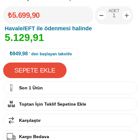
ADET
₺5.699,90
Havale/EFT ile ödenmesi halinde
5
.
1
2
9
,
9
1
₺949,98
' den başlayan taksitle
Son 1 Ürün
Toptan İçin Teklif Sepetine Ekle
Karşılaştır
Kargo Bedava