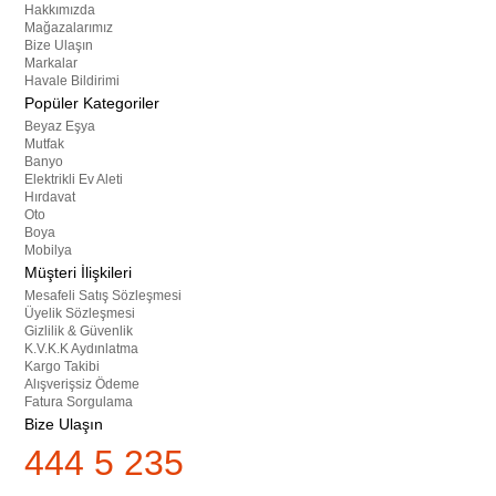
Hakkımızda
Mağazalarımız
Bize Ulaşın
Markalar
Havale Bildirimi
Popüler Kategoriler
Beyaz Eşya
Mutfak
Banyo
Elektrikli Ev Aleti
Hırdavat
Oto
Boya
Mobilya
Müşteri İlişkileri
Mesafeli Satış Sözleşmesi
Üyelik Sözleşmesi
Gizlilik & Güvenlik
K.V.K.K Aydınlatma
Kargo Takibi
Alışverişsiz Ödeme
Fatura Sorgulama
Bize Ulaşın
444 5 235