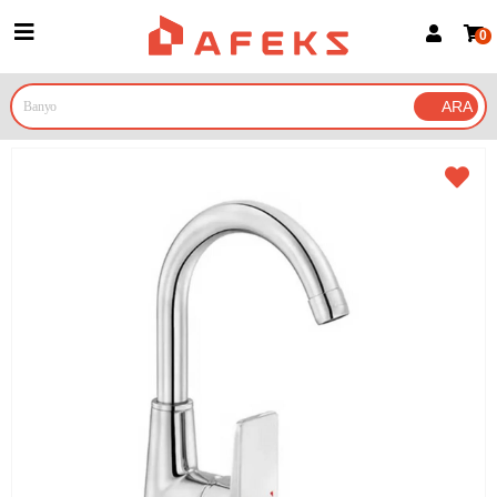
0
Üye Girişi
Üye Ol
Google İle Bağlan