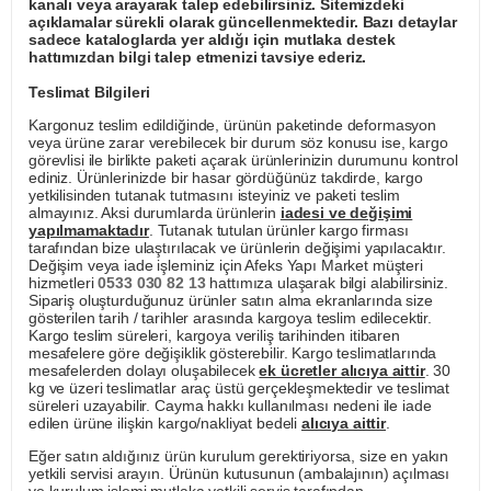
kanalı veya arayarak talep edebilirsiniz. Sitemizdeki
açıklamalar sürekli olarak güncellenmektedir. Bazı detaylar
sadece kataloglarda yer aldığı için mutlaka destek
hattımızdan bilgi talep etmenizi tavsiye ederiz.
Teslimat Bilgileri
Kargonuz teslim edildiğinde, ürünün paketinde deformasyon
veya ürüne zarar verebilecek bir durum söz konusu ise, kargo
görevlisi ile birlikte paketi açarak ürünlerinizin durumunu kontrol
ediniz. Ürünlerinizde bir hasar gördüğünüz takdirde, kargo
yetkilisinden tutanak tutmasını isteyiniz ve paketi teslim
almayınız. Aksi durumlarda ürünlerin
iadesi ve değişimi
yapılmamaktadır
. Tutanak tutulan ürünler kargo firması
tarafından bize ulaştırılacak ve ürünlerin değişimi yapılacaktır.
Değişim veya iade işleminiz için Afeks Yapı Market müşteri
hizmetleri
0533 030 82 13
hattımıza ulaşarak bilgi alabilirsiniz.
Sipariş oluşturduğunuz ürünler satın alma ekranlarında size
gösterilen tarih / tarihler arasında kargoya teslim edilecektir.
Kargo teslim süreleri, kargoya veriliş tarihinden itibaren
mesafelere göre değişiklik gösterebilir. Kargo teslimatlarında
mesafelerden dolayı oluşabilecek
ek ücretler alıcıya aittir
. 30
kg ve üzeri teslimatlar araç üstü gerçekleşmektedir ve teslimat
süreleri uzayabilir. Cayma hakkı kullanılması nedeni ile iade
edilen ürüne ilişkin kargo/nakliyat bedeli
alıcıya aittir
.
Eğer satın aldığınız ürün kurulum gerektiriyorsa, size en yakın
yetkili servisi arayın. Ürünün kutusunun (ambalajının) açılması