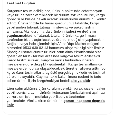
Teslimat Bilgileri
Kargonuz teslim edildiğinde, ürünün paketinde deformasyon
veya ürüne zarar verebilecek bir durum söz konusu ise, kargo
görevlisi ile birlikte paketi açarak ürünlerinizin durumunu kontrol
ediniz. Ürünlerinizde bir hasar gördüğünüz takdirde, kargo
yetkilisinden tutanak tutmasını isteyiniz ve paketi teslim
almayınız. Aksi durumlarda ürünlerin
iadesi ve değişimi
yapılmamaktadır
. Tutanak tutulan ürünler kargo firması
tarafından bize ulaştırılacak ve ürünlerin değişimi yapılacaktır.
Değişim veya iade işleminiz için Afeks Yapı Market müşteri
hizmetleri
0533 030 82 13
hattımıza ulaşarak bilgi alabilirsiniz.
Sipariş oluşturduğunuz ürünler satın alma ekranlarında size
gösterilen tarih / tarihler arasında kargoya teslim edilecektir.
Kargo teslim süreleri, kargoya veriliş tarihinden itibaren
mesafelere göre değişiklik gösterebilir. Kargo teslimatlarında
mesafelerden dolayı oluşabilecek
ek ücretler alıcıya aittir
. 30
kg ve üzeri teslimatlar araç üstü gerçekleşmektedir ve teslimat
süreleri uzayabilir. Cayma hakkı kullanılması nedeni ile iade
edilen ürüne ilişkin kargo/nakliyat bedeli
alıcıya aittir
.
Eğer satın aldığınız ürün kurulum gerektiriyorsa, size en yakın
yetkili servisi arayın. Ürünün kutusunun (ambalajının) açılması
ve kurulum işlemi mutlaka yetkili servis tarafından
yapılmalıdır. Aksi taktirde ürününüz
garanti kapsamı dışında
kalır
.