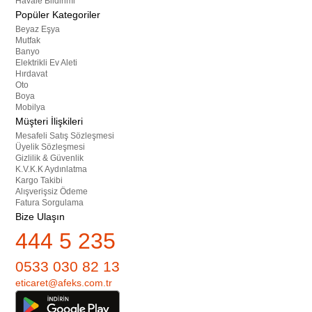
Havale Bildirimi
Popüler Kategoriler
Beyaz Eşya
Mutfak
Banyo
Elektrikli Ev Aleti
Hırdavat
Oto
Boya
Mobilya
Müşteri İlişkileri
Mesafeli Satış Sözleşmesi
Üyelik Sözleşmesi
Gizlilik & Güvenlik
K.V.K.K Aydınlatma
Kargo Takibi
Alışverişsiz Ödeme
Fatura Sorgulama
Bize Ulaşın
444 5 235
0533 030 82 13
eticaret@afeks.com.tr