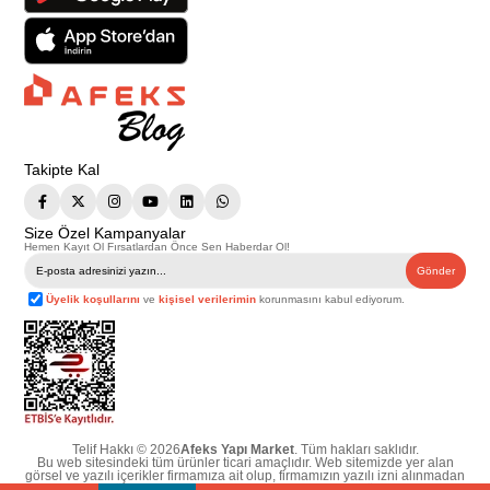
Takipte Kal
Size Özel Kampanyalar
Hemen Kayıt Ol Fırsatlardan Önce Sen Haberdar Ol!
Gönder
Üyelik koşullarını
ve
kişisel verilerimin
korunmasını kabul ediyorum.
Telif Hakkı © 2026
Afeks Yapı Market
. Tüm hakları saklıdır.
Bu web sitesindeki tüm ürünler ticari amaçlıdır. Web sitemizde yer alan
görsel ve yazılı içerikler firmamıza ait olup, firmamızın yazılı izni alınmadan
hiçbir yazılı/görsel içerik, logo, kopyalanamaz, kaynak gösterilemez ve