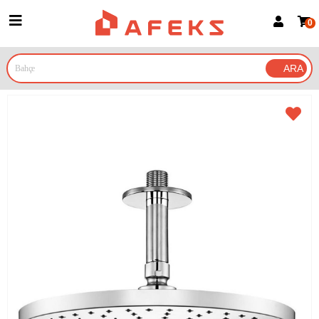
0
Üye Girişi
Üye Ol
Google İle Bağlan