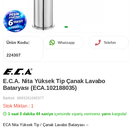
Ürün Kodu:
Whatsapp
Telefon
224307
E.C.A. Nita Yüksek Tip Çanak Lavabo
Bataryası (ECA.102188035)
Barkod
:
8693261040377
Stok Miktarı
:
1
1 saat 0 dakika 44 saniye
içerisinde sipariş verirseniz
yarın
kargoda!
ECA Nita Yüksek Tip / Çanak Lavabo Bataryası --