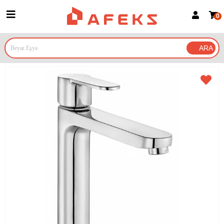
0
Üye Girişi
Üye Ol
Google İle Bağlan