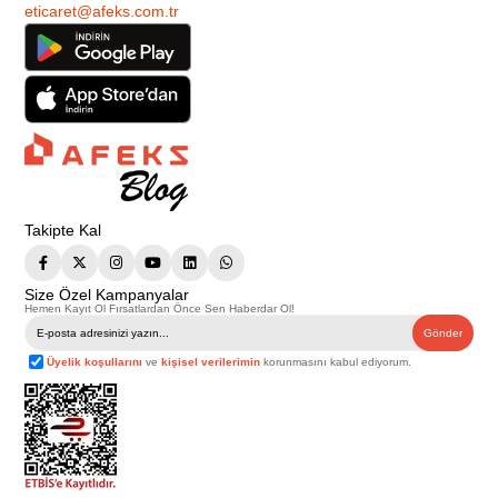
eticaret@afeks.com.tr
Takipte Kal
Size Özel Kampanyalar
Hemen Kayıt Ol Fırsatlardan Önce Sen Haberdar Ol!
Gönder
Üyelik koşullarını
ve
kişisel verilerimin
korunmasını kabul ediyorum.