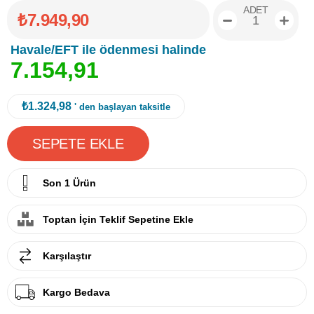
ADET
₺7.949,90
Havale/EFT ile ödenmesi halinde
7
.
1
5
4
,
9
1
₺1.324,98
' den başlayan taksitle
Son 1 Ürün
Toptan İçin Teklif Sepetine Ekle
Karşılaştır
Kargo Bedava