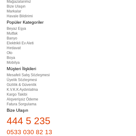
Mağazalarımız
Bize Ulaşın
Markalar
Havale Bildirimi
Popüler Kategoriler
Beyaz Eşya
Mutfak
Banyo
Elektrikli Ev Aleti
Hırdavat
Oto
Boya
Mobilya
Müşteri İlişkileri
Mesafeli Satış Sözleşmesi
Üyelik Sözleşmesi
Gizlilik & Güvenlik
K.V.K.K Aydınlatma
Kargo Takibi
Alışverişsiz Ödeme
Fatura Sorgulama
Bize Ulaşın
444 5 235
0533 030 82 13