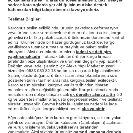
açıklamalar sürekli olarak güncellenmektedir. Bazı detaylar
sadece kataloglarda yer aldığı için mutlaka destek
hattımızdan bilgi talep etmenizi tavsiye ederiz.
Teslimat Bilgileri
Kargonuz teslim edildiğinde, ürünün paketinde deformasyon
veya ürüne zarar verebilecek bir durum söz konusu ise, kargo
görevlisi ile birlikte paketi açarak ürünlerinizin durumunu kontrol
ediniz. Ürünlerinizde bir hasar gördüğünüz takdirde, kargo
yetkilisinden tutanak tutmasını isteyiniz ve paketi teslim
almayınız. Aksi durumlarda ürünlerin
iadesi ve değişimi
yapılmamaktadır
. Tutanak tutulan ürünler kargo firması
tarafından bize ulaştırılacak ve ürünlerin değişimi yapılacaktır.
Değişim veya iade işleminiz için Afeks Yapı Market müşteri
hizmetleri
0533 030 82 13
hattımıza ulaşarak bilgi alabilirsiniz.
Sipariş oluşturduğunuz ürünler satın alma ekranlarında size
gösterilen tarih / tarihler arasında kargoya teslim edilecektir.
Kargo teslim süreleri, kargoya veriliş tarihinden itibaren
mesafelere göre değişiklik gösterebilir. Kargo teslimatlarında
mesafelerden dolayı oluşabilecek
ek ücretler alıcıya aittir
. 30
kg ve üzeri teslimatlar araç üstü gerçekleşmektedir ve teslimat
süreleri uzayabilir. Cayma hakkı kullanılması nedeni ile iade
edilen ürüne ilişkin kargo/nakliyat bedeli
alıcıya aittir
.
Eğer satın aldığınız ürün kurulum gerektiriyorsa, size en yakın
yetkili servisi arayın. Ürünün kutusunun (ambalajının) açılması
ve kurulum işlemi mutlaka yetkili servis tarafından
yapılmalıdır. Aksi taktirde ürününüz
garanti kapsamı dışında