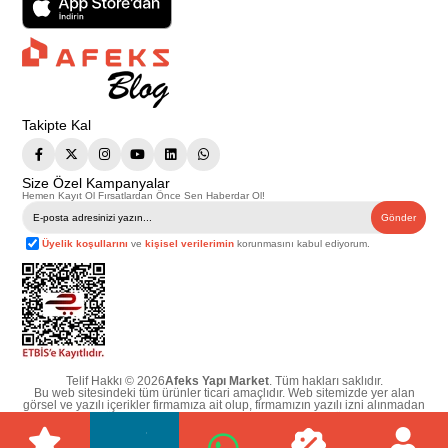
Takipte Kal
Size Özel Kampanyalar
Hemen Kayıt Ol Fırsatlardan Önce Sen Haberdar Ol!
Gönder
Üyelik koşullarını
ve
kişisel verilerimin
korunmasını kabul ediyorum.
Telif Hakkı © 2026
Afeks Yapı Market
. Tüm hakları saklıdır.
Bu web sitesindeki tüm ürünler ticari amaçlıdır. Web sitemizde yer alan
görsel ve yazılı içerikler firmamıza ait olup, firmamızın yazılı izni alınmadan
hiçbir yazılı/görsel içerik, logo, kopyalanamaz, kaynak gösterilemez ve
başka yerlerde kullanılamaz. İçeriklerin izin alınmadan kopyalanması ve
kullanılması 5846 sayılı Fikir ve Sanat Eserleri Yasasına göre suçtur.