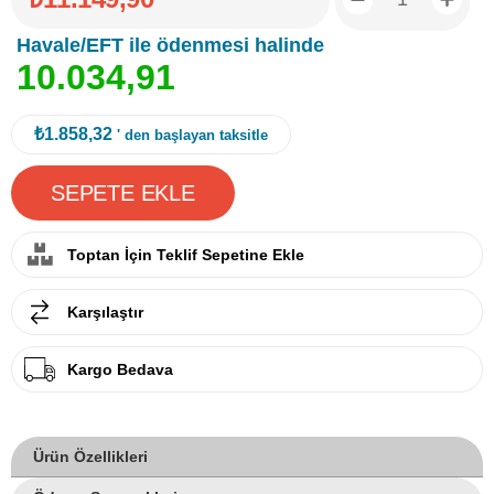
Havale/EFT ile ödenmesi halinde
1
0
.
0
3
4
,
9
1
₺1.858,32
' den başlayan taksitle
Toptan İçin Teklif Sepetine Ekle
Karşılaştır
Kargo Bedava
Ürün Özellikleri