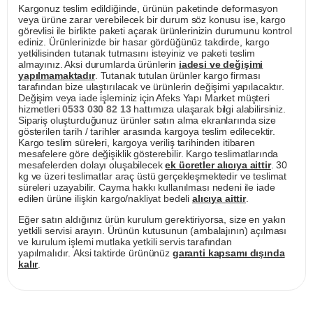
Kargonuz teslim edildiğinde, ürünün paketinde deformasyon
veya ürüne zarar verebilecek bir durum söz konusu ise, kargo
görevlisi ile birlikte paketi açarak ürünlerinizin durumunu kontrol
ediniz. Ürünlerinizde bir hasar gördüğünüz takdirde, kargo
yetkilisinden tutanak tutmasını isteyiniz ve paketi teslim
almayınız. Aksi durumlarda ürünlerin
iadesi ve değişimi
yapılmamaktadır
. Tutanak tutulan ürünler kargo firması
tarafından bize ulaştırılacak ve ürünlerin değişimi yapılacaktır.
Değişim veya iade işleminiz için Afeks Yapı Market müşteri
hizmetleri
0533 030 82 13
hattımıza ulaşarak bilgi alabilirsiniz.
Sipariş oluşturduğunuz ürünler satın alma ekranlarında size
gösterilen tarih / tarihler arasında kargoya teslim edilecektir.
Kargo teslim süreleri, kargoya veriliş tarihinden itibaren
mesafelere göre değişiklik gösterebilir. Kargo teslimatlarında
mesafelerden dolayı oluşabilecek
ek ücretler alıcıya aittir
. 30
kg ve üzeri teslimatlar araç üstü gerçekleşmektedir ve teslimat
süreleri uzayabilir. Cayma hakkı kullanılması nedeni ile iade
edilen ürüne ilişkin kargo/nakliyat bedeli
alıcıya aittir
.
Eğer satın aldığınız ürün kurulum gerektiriyorsa, size en yakın
yetkili servisi arayın. Ürünün kutusunun (ambalajının) açılması
ve kurulum işlemi mutlaka yetkili servis tarafından
yapılmalıdır. Aksi taktirde ürününüz
garanti kapsamı dışında
kalır
.