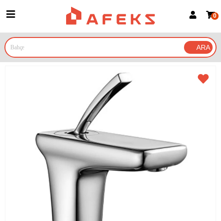
0
Üye Girişi
Üye Ol
Google İle Bağlan