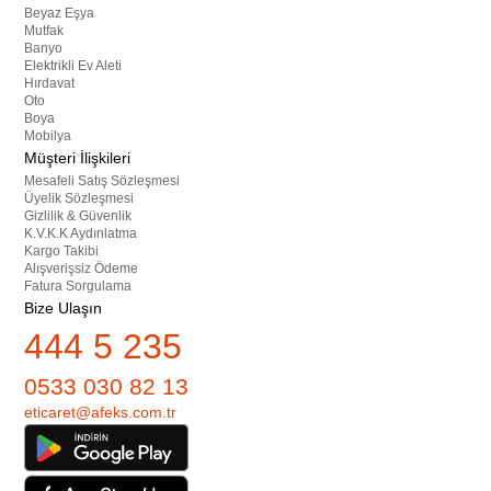
Beyaz Eşya
Mutfak
Banyo
Elektrikli Ev Aleti
Hırdavat
Oto
Boya
Mobilya
Müşteri İlişkileri
Mesafeli Satış Sözleşmesi
Üyelik Sözleşmesi
Gizlilik & Güvenlik
K.V.K.K Aydınlatma
Kargo Takibi
Alışverişsiz Ödeme
Fatura Sorgulama
Bize Ulaşın
444 5 235
0533 030 82 13
eticaret@afeks.com.tr