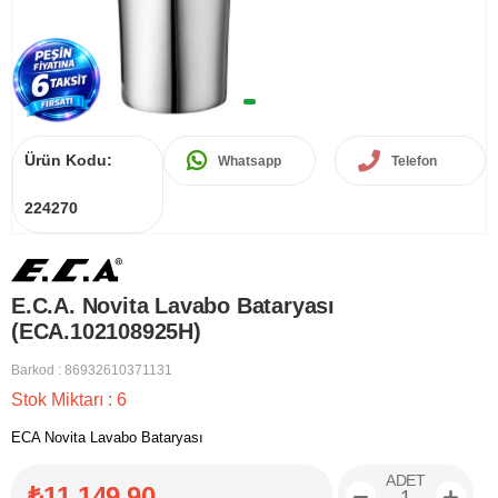
Ürün Kodu:
Whatsapp
Telefon
224270
E.C.A. Novita Lavabo Bataryası
(ECA.102108925H)
Barkod
:
86932610371131
Stok Miktarı
:
6
ECA Novita Lavabo Bataryası
ADET
₺11.149,90