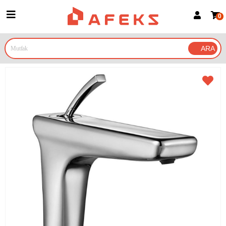
0
Üye Girişi
Üye Ol
Google İle Bağlan