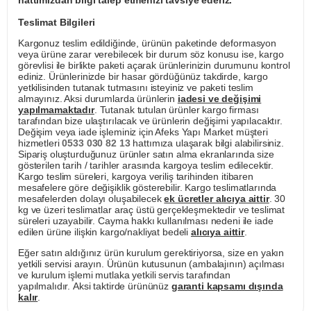
hattımızdan bilgi talep etmenizi tavsiye ederiz.
Teslimat Bilgileri
Kargonuz teslim edildiğinde, ürünün paketinde deformasyon
veya ürüne zarar verebilecek bir durum söz konusu ise, kargo
görevlisi ile birlikte paketi açarak ürünlerinizin durumunu kontrol
ediniz. Ürünlerinizde bir hasar gördüğünüz takdirde, kargo
yetkilisinden tutanak tutmasını isteyiniz ve paketi teslim
almayınız. Aksi durumlarda ürünlerin
iadesi ve değişimi
yapılmamaktadır
. Tutanak tutulan ürünler kargo firması
tarafından bize ulaştırılacak ve ürünlerin değişimi yapılacaktır.
Değişim veya iade işleminiz için Afeks Yapı Market müşteri
hizmetleri
0533 030 82 13
hattımıza ulaşarak bilgi alabilirsiniz.
Sipariş oluşturduğunuz ürünler satın alma ekranlarında size
gösterilen tarih / tarihler arasında kargoya teslim edilecektir.
Kargo teslim süreleri, kargoya veriliş tarihinden itibaren
mesafelere göre değişiklik gösterebilir. Kargo teslimatlarında
mesafelerden dolayı oluşabilecek
ek ücretler alıcıya aittir
. 30
kg ve üzeri teslimatlar araç üstü gerçekleşmektedir ve teslimat
süreleri uzayabilir. Cayma hakkı kullanılması nedeni ile iade
edilen ürüne ilişkin kargo/nakliyat bedeli
alıcıya aittir
.
Eğer satın aldığınız ürün kurulum gerektiriyorsa, size en yakın
yetkili servisi arayın. Ürünün kutusunun (ambalajının) açılması
ve kurulum işlemi mutlaka yetkili servis tarafından
yapılmalıdır. Aksi taktirde ürününüz
garanti kapsamı dışında
kalır
.