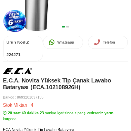
Ürün Kodu:
Whatsapp
Telefon
224271
E.C.A. Novita Yüksek Tip Çanak Lavabo
Bataryası (ECA.102108926H)
Barkod
:
8693261037155
Stok Miktarı
:
4
20 saat 40 dakika 23
saniye içerisinde sipariş verirseniz
yarın
kargoda!
ECA Novita Yüksek Tip Lavabo Bataryası