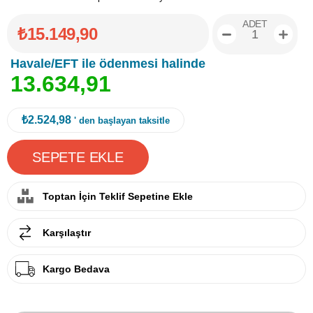
ADET
₺15.149,90
Havale/EFT ile ödenmesi halinde
1
3
.
6
3
4
,
9
1
₺2.524,98
' den başlayan taksitle
Toptan İçin Teklif Sepetine Ekle
Karşılaştır
Kargo Bedava