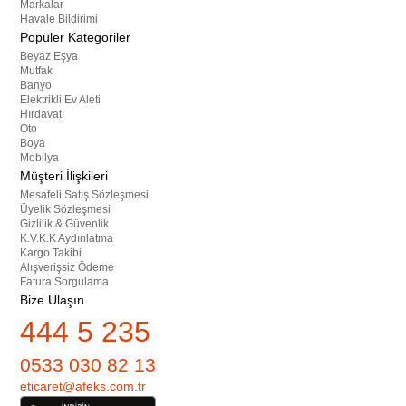
Markalar
Havale Bildirimi
Popüler Kategoriler
Beyaz Eşya
Mutfak
Banyo
Elektrikli Ev Aleti
Hırdavat
Oto
Boya
Mobilya
Müşteri İlişkileri
Mesafeli Satış Sözleşmesi
Üyelik Sözleşmesi
Gizlilik & Güvenlik
K.V.K.K Aydınlatma
Kargo Takibi
Alışverişsiz Ödeme
Fatura Sorgulama
Bize Ulaşın
444 5 235
0533 030 82 13
eticaret@afeks.com.tr