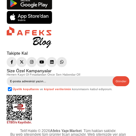
Takipte Kal
Size Özel Kampanyalar
Hemen Kayıt Ol Fırsatlardan Önce Sen Haberdar Ol!
Gönder
Üyelik koşullarını
ve
kişisel verilerimin
korunmasını kabul ediyorum.
Telif Hakkı © 2026
Afeks Yapı Market
. Tüm hakları saklıdır.
Bu web sitesindeki tüm ürünler ticari amaçlıdır. Web sitemizde yer alan