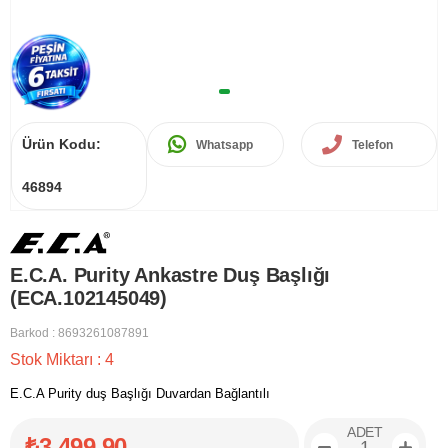
Ürün Kodu:
Whatsapp
Telefon
46894
E.C.A. Purity Ankastre Duş Başlığı
(ECA.102145049)
Barkod
:
8693261087891
Stok Miktarı
:
4
E.C.A Purity duş Başlığı Duvardan Bağlantılı
ADET
₺3.499,90