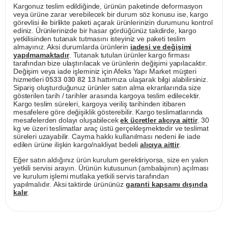
Kargonuz teslim edildiğinde, ürünün paketinde deformasyon
veya ürüne zarar verebilecek bir durum söz konusu ise, kargo
görevlisi ile birlikte paketi açarak ürünlerinizin durumunu kontrol
ediniz. Ürünlerinizde bir hasar gördüğünüz takdirde, kargo
yetkilisinden tutanak tutmasını isteyiniz ve paketi teslim
almayınız. Aksi durumlarda ürünlerin
iadesi ve değişimi
yapılmamaktadır
. Tutanak tutulan ürünler kargo firması
tarafından bize ulaştırılacak ve ürünlerin değişimi yapılacaktır.
Değişim veya iade işleminiz için Afeks Yapı Market müşteri
hizmetleri
0533 030 82 13
hattımıza ulaşarak bilgi alabilirsiniz.
Sipariş oluşturduğunuz ürünler satın alma ekranlarında size
gösterilen tarih / tarihler arasında kargoya teslim edilecektir.
Kargo teslim süreleri, kargoya veriliş tarihinden itibaren
mesafelere göre değişiklik gösterebilir. Kargo teslimatlarında
mesafelerden dolayı oluşabilecek
ek ücretler alıcıya aittir
. 30
kg ve üzeri teslimatlar araç üstü gerçekleşmektedir ve teslimat
süreleri uzayabilir. Cayma hakkı kullanılması nedeni ile iade
edilen ürüne ilişkin kargo/nakliyat bedeli
alıcıya aittir
.
Eğer satın aldığınız ürün kurulum gerektiriyorsa, size en yakın
yetkili servisi arayın. Ürünün kutusunun (ambalajının) açılması
ve kurulum işlemi mutlaka yetkili servis tarafından
yapılmalıdır. Aksi taktirde ürününüz
garanti kapsamı dışında
kalır
.