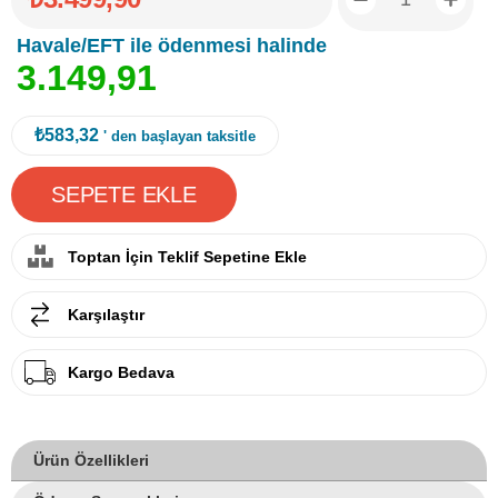
Havale/EFT ile ödenmesi halinde
3
.
1
4
9
,
9
1
₺583,32
' den başlayan taksitle
Toptan İçin Teklif Sepetine Ekle
Karşılaştır
Kargo Bedava
Ürün Özellikleri