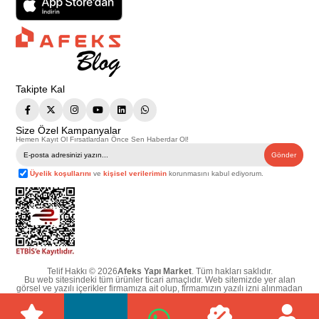
Takipte Kal
Size Özel Kampanyalar
Hemen Kayıt Ol Fırsatlardan Önce Sen Haberdar Ol!
Gönder
Üyelik koşullarını
ve
kişisel verilerimin
korunmasını kabul ediyorum.
Telif Hakkı © 2026
Afeks Yapı Market
. Tüm hakları saklıdır.
Bu web sitesindeki tüm ürünler ticari amaçlıdır. Web sitemizde yer alan
görsel ve yazılı içerikler firmamıza ait olup, firmamızın yazılı izni alınmadan
hiçbir yazılı/görsel içerik, logo, kopyalanamaz, kaynak gösterilemez ve
başka yerlerde kullanılamaz. İçeriklerin izin alınmadan kopyalanması ve
kullanılması 5846 sayılı Fikir ve Sanat Eserleri Yasasına göre suçtur.