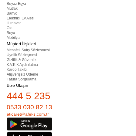
Beyaz Eşya
Mutfak
Banyo
Elektrikli Ev Aleti
Hırdavat
Oto
Boya
Mobilya
Müşteri İlişkileri
Mesafeli Satış Sözleşmesi
Üyelik Sözleşmesi
Gizlilik & Güvenlik
K.V.K.K Aydınlatma
Kargo Takibi
Alışverişsiz Ödeme
Fatura Sorgulama
Bize Ulaşın
444 5 235
0533 030 82 13
eticaret@afeks.com.tr