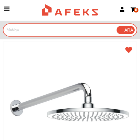
0
Üye Girişi
Üye Ol
Google İle Bağlan