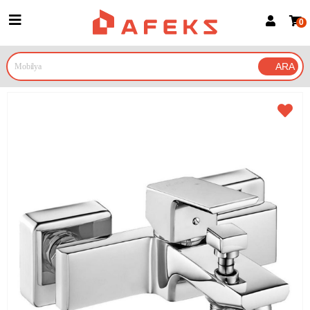
0
Üye Girişi
Üye Ol
Google İle Bağlan