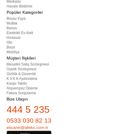
Markalar
Havale Bildirimi
Popüler Kategoriler
Beyaz Eşya
Mutfak
Banyo
Elektrikli Ev Aleti
Hırdavat
Oto
Boya
Mobilya
Müşteri İlişkileri
Mesafeli Satış Sözleşmesi
Üyelik Sözleşmesi
Gizlilik & Güvenlik
K.V.K.K Aydınlatma
Kargo Takibi
Alışverişsiz Ödeme
Fatura Sorgulama
Bize Ulaşın
444 5 235
0533 030 82 13
eticaret@afeks.com.tr