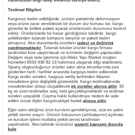
hattımızdan bilgi talep etmenizi tavsiye ederiz.
Teslimat Bilgileri
Kargonuz teslim edildiğinde, ürünün paketinde deformasyon
veya ürüne zarar verebilecek bir durum söz konusu ise, kargo
görevlisi ile birlikte paketi açarak ürünlerinizin durumunu kontrol
ediniz. Ürünlerinizde bir hasar gördüğünüz takdirde, kargo
yetkilisinden tutanak tutmasını isteyiniz ve paketi teslim
almayınız. Aksi durumlarda ürünlerin
iadesi ve değişimi
yapılmamaktadır
. Tutanak tutulan ürünler kargo firması
tarafından bize ulaştırılacak ve ürünlerin değişimi yapılacaktır.
Değişim veya iade işleminiz için Afeks Yapı Market müşteri
hizmetleri
0533 030 82 13
hattımıza ulaşarak bilgi alabilirsiniz.
Sipariş oluşturduğunuz ürünler satın alma ekranlarında size
gösterilen tarih / tarihler arasında kargoya teslim edilecektir.
Kargo teslim süreleri, kargoya veriliş tarihinden itibaren
mesafelere göre değişiklik gösterebilir. Kargo teslimatlarında
mesafelerden dolayı oluşabilecek
ek ücretler alıcıya aittir
. 30
kg ve üzeri teslimatlar araç üstü gerçekleşmektedir ve teslimat
süreleri uzayabilir. Cayma hakkı kullanılması nedeni ile iade
edilen ürüne ilişkin kargo/nakliyat bedeli
alıcıya aittir
.
Eğer satın aldığınız ürün kurulum gerektiriyorsa, size en yakın
yetkili servisi arayın. Ürünün kutusunun (ambalajının) açılması
ve kurulum işlemi mutlaka yetkili servis tarafından
yapılmalıdır. Aksi taktirde ürününüz
garanti kapsamı dışında
kalır
.