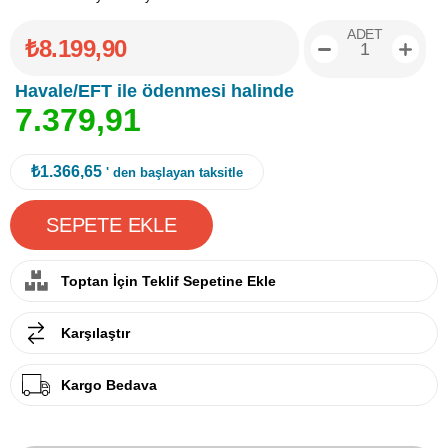
ADET
₺8.199,90
Havale/EFT ile ödenmesi halinde
7
.
3
7
9
,
9
1
₺1.366,65
' den başlayan taksitle
Toptan İçin Teklif Sepetine Ekle
Karşılaştır
Kargo Bedava