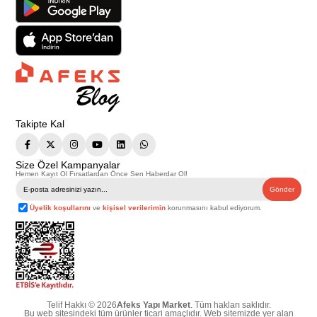
Takipte Kal
Size Özel Kampanyalar
Hemen Kayıt Ol Fırsatlardan Önce Sen Haberdar Ol!
Gönder
Üyelik koşullarını
ve
kişisel verilerimin
korunmasını kabul ediyorum.
Telif Hakkı © 2026
Afeks Yapı Market
. Tüm hakları saklıdır.
Bu web sitesindeki tüm ürünler ticari amaçlıdır. Web sitemizde yer alan