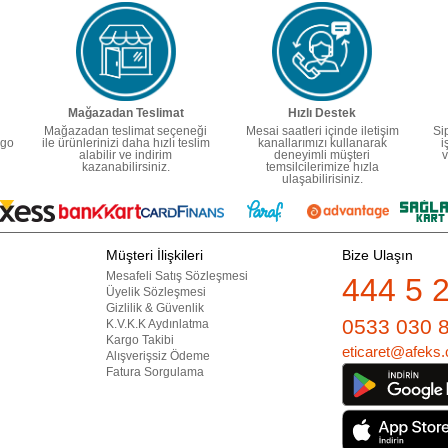
Mağazadan Teslimat
Hızlı Destek
Mağazadan teslimat seçeneği
Mesai saatleri içinde iletişim
Si
rgo
ile ürünlerinizi daha hızlı teslim
kanallarımızı kullanarak
i
alabilir ve indirim
deneyimli müşteri
v
kazanabilirsiniz.
temsilcilerimize hızla
ulaşabilirisiniz.
Müşteri İlişkileri
Bize Ulaşın
Mesafeli Satış Sözleşmesi
444 5 
Üyelik Sözleşmesi
Gizlilik & Güvenlik
0533 030 
K.V.K.K Aydınlatma
Kargo Takibi
eticaret@afeks.
Alışverişsiz Ödeme
Fatura Sorgulama