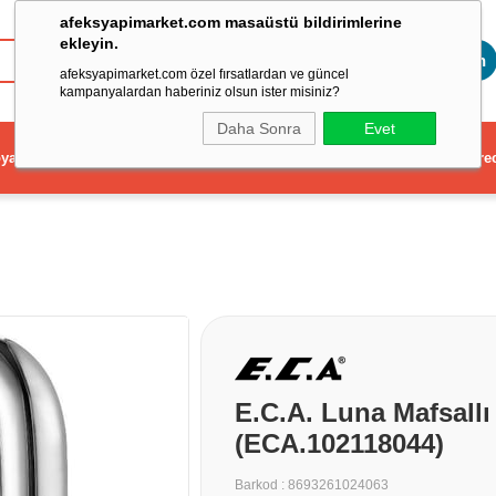
afeksyapimarket.com masaüstü bildirimlerine
ekleyin.
Toptan
afeksyapimarket.com özel fırsatlardan ve güncel
kampanyalardan haberiniz olsun ister misiniz?
Daha Sonra
Evet
ya
Elektrikli El Aleti
Aydınlatma ve Elektrik
Dekorasyon ve Ev Gere
E.C.A. Luna Mafsallı
(ECA.102118044)
Barkod
:
8693261024063