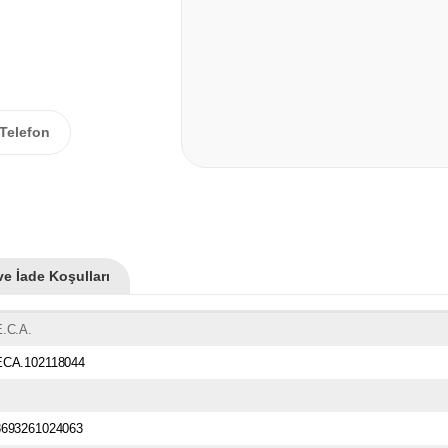
Telefon
ve İade Koşulları
E.C.A.
ECA.102118044
8693261024063