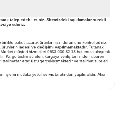
ak talep edebilirsiniz. Sitemizdeki açıklamalar sürekli
avsiye ederiz.
irlikte paketi açarak ürünlerinizin durumunu kontrol ediniz.
a ürünlerin
iadesi ve değişimi yapılmamaktadır
. Tutanak
pı Market müşteri hizmetleri
0533 030 82 13
hattımıza ulaşarak
ir. Kargo teslim süreleri, kargoya veriliş tarihinden itibaren
i teslimatlar araç üstü gerçekleşmektedir ve teslimat süreleri
m işlemi mutlaka yetkili servis tarafından yapılmalıdır. Aksi