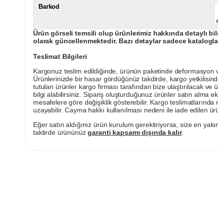
Barkod
Ürün görseli temsili olup ürünlerimiz hakkında detaylı bil
olarak güncellenmektedir. Bazı detaylar sadece kataloglar
Teslimat Bilgileri
Kargonuz teslim edildiğinde, ürünün paketinde deformasyon vey
Ürünlerinizde bir hasar gördüğünüz takdirde, kargo yetkilisind
tutulan ürünler kargo firması tarafından bize ulaştırılacak ve 
bilgi alabilirsiniz. Sipariş oluşturduğunuz ürünler satın alma ek
mesafelere göre değişiklik gösterebilir. Kargo teslimatlarınd
uzayabilir. Cayma hakkı kullanılması nedeni ile iade edilen ürü
Eğer satın aldığınız ürün kurulum gerektiriyorsa, size en yakın
taktirde ürününüz
garanti kapsamı dışında kalır
.