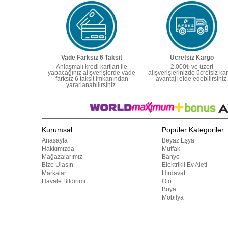
Vade Farksız 6 Taksit
Ücretsiz Kargo
Anlaşmalı kredi kartları ile
2.000₺ ve üzeri
yapacağınız alışverişlerde vade
alışverişlerinizde ücretsiz ka
farksız 6 taksit imkanından
avantajı elde edebilirsiniz.
yararlanabilirsiniz.
Kurumsal
Popüler Kategoriler
Anasayfa
Beyaz Eşya
Hakkımızda
Mutfak
Mağazalarımız
Banyo
Bize Ulaşın
Elektrikli Ev Aleti
Markalar
Hırdavat
Havale Bildirimi
Oto
Boya
Mobilya