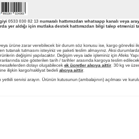
giyi
0533 030 82 13
numaralı hattımızdan whatsapp kanalı veya arayar
da yer aldığı için mutlaka destek hattımızdan bilgi talep etmenizi t
a ürüne zarar verebilecek bir durum söz konusu ise, kargo görevlisi ile b
en tutanak tutmasını isteyiniz ve paketi teslim almayınız. Aksi durumlard
ürünlerin değişimi yapılacaktır. Değişim veya iade işleminiz için Afeks Ya
ranlarında size gösterilen tarih / tarihler arasında kargoya teslim edilecekt
a mesafelerden dolayı oluşabilecek
ek ücretler alıcıya aittir
. 30 kg ve üzer
ne ilişkin kargo/nakliyat bedeli
alıcıya aittir
.
 yetkili servisi arayın. Ürünün kutusunun (ambalajının) açılması ve kurulu