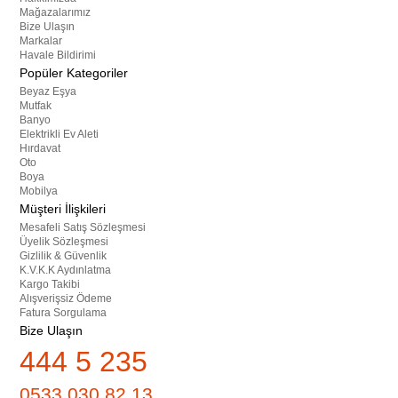
Mağazalarımız
Bize Ulaşın
Markalar
Havale Bildirimi
Popüler Kategoriler
Beyaz Eşya
Mutfak
Banyo
Elektrikli Ev Aleti
Hırdavat
Oto
Boya
Mobilya
Müşteri İlişkileri
Mesafeli Satış Sözleşmesi
Üyelik Sözleşmesi
Gizlilik & Güvenlik
K.V.K.K Aydınlatma
Kargo Takibi
Alışverişsiz Ödeme
Fatura Sorgulama
Bize Ulaşın
444 5 235
0533 030 82 13