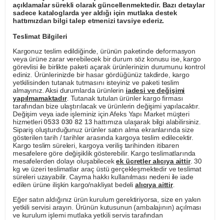
açıklamalar sürekli olarak güncellenmektedir. Bazı detaylar
sadece kataloglarda yer aldığı için mutlaka destek
hattımızdan bilgi talep etmenizi tavsiye ederiz.
Teslimat Bilgileri
Kargonuz teslim edildiğinde, ürünün paketinde deformasyon
veya ürüne zarar verebilecek bir durum söz konusu ise, kargo
görevlisi ile birlikte paketi açarak ürünlerinizin durumunu kontrol
ediniz. Ürünlerinizde bir hasar gördüğünüz takdirde, kargo
yetkilisinden tutanak tutmasını isteyiniz ve paketi teslim
almayınız. Aksi durumlarda ürünlerin
iadesi ve değişimi
yapılmamaktadır
. Tutanak tutulan ürünler kargo firması
tarafından bize ulaştırılacak ve ürünlerin değişimi yapılacaktır.
Değişim veya iade işleminiz için Afeks Yapı Market müşteri
hizmetleri
0533 030 82 13
hattımıza ulaşarak bilgi alabilirsiniz.
Sipariş oluşturduğunuz ürünler satın alma ekranlarında size
gösterilen tarih / tarihler arasında kargoya teslim edilecektir.
Kargo teslim süreleri, kargoya veriliş tarihinden itibaren
mesafelere göre değişiklik gösterebilir. Kargo teslimatlarında
mesafelerden dolayı oluşabilecek
ek ücretler alıcıya aittir
. 30
kg ve üzeri teslimatlar araç üstü gerçekleşmektedir ve teslimat
süreleri uzayabilir. Cayma hakkı kullanılması nedeni ile iade
edilen ürüne ilişkin kargo/nakliyat bedeli
alıcıya aittir
.
Eğer satın aldığınız ürün kurulum gerektiriyorsa, size en yakın
yetkili servisi arayın. Ürünün kutusunun (ambalajının) açılması
ve kurulum işlemi mutlaka yetkili servis tarafından