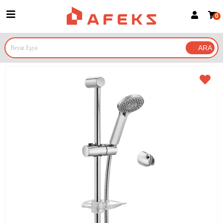
0
Üye Girişi
Üye Ol
Google İle Bağlan