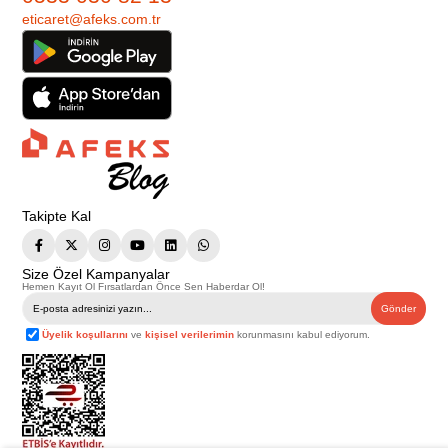
eticaret@afeks.com.tr
Takipte Kal
Size Özel Kampanyalar
Hemen Kayıt Ol Fırsatlardan Önce Sen Haberdar Ol!
Gönder
Üyelik koşullarını
ve
kişisel verilerimin
korunmasını kabul ediyorum.