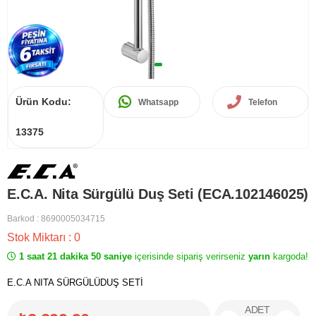
Ürün Kodu:
Whatsapp
Telefon
13375
E.C.A. Nita Sürgülü Duş Seti (ECA.102146025)
Barkod
:
8690005034715
Stok Miktarı
:
0
1 saat 21 dakika 50 saniye
içerisinde sipariş verirseniz
yarın
kargoda!
E.C.A NITA SÜRGÜLÜDUŞ SETİ
ADET