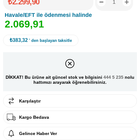
₺2.299,90
Havale/EFT ile ödenmesi halinde
2
.
0
6
9
,
9
1
₺383,32
' den başlayan taksitle
DİKKAT! Bu ürüne ait güncel stok ve bilgisini
444 5 235
nolu
hattımızı arayarak öğrenebilirsiniz.
Karşılaştır
Kargo Bedava
Gelince Haber Ver