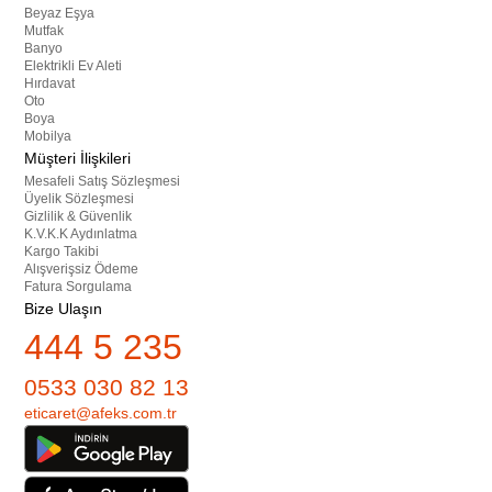
Beyaz Eşya
Mutfak
Banyo
Elektrikli Ev Aleti
Hırdavat
Oto
Boya
Mobilya
Müşteri İlişkileri
Mesafeli Satış Sözleşmesi
Üyelik Sözleşmesi
Gizlilik & Güvenlik
K.V.K.K Aydınlatma
Kargo Takibi
Alışverişsiz Ödeme
Fatura Sorgulama
Bize Ulaşın
444 5 235
0533 030 82 13
eticaret@afeks.com.tr