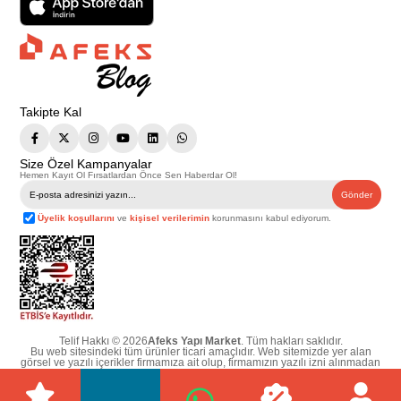
Takipte Kal
Size Özel Kampanyalar
Hemen Kayıt Ol Fırsatlardan Önce Sen Haberdar Ol!
Gönder
Üyelik koşullarını
ve
kişisel verilerimin
korunmasını kabul ediyorum.
Telif Hakkı © 2026
Afeks Yapı Market
. Tüm hakları saklıdır.
Bu web sitesindeki tüm ürünler ticari amaçlıdır. Web sitemizde yer alan
görsel ve yazılı içerikler firmamıza ait olup, firmamızın yazılı izni alınmadan
hiçbir yazılı/görsel içerik, logo, kopyalanamaz, kaynak gösterilemez ve
başka yerlerde kullanılamaz. İçeriklerin izin alınmadan kopyalanması ve
kullanılması 5846 sayılı Fikir ve Sanat Eserleri Yasasına göre suçtur.