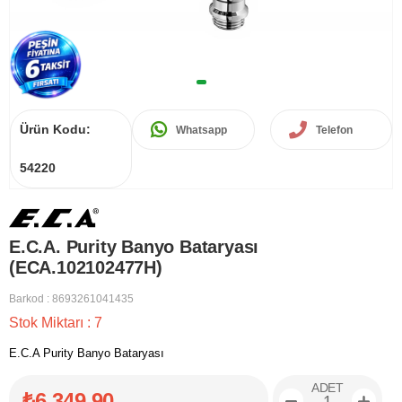
Ürün Kodu:
Whatsapp
Telefon
54220
E.C.A. Purity Banyo Bataryası
(ECA.102102477H)
Barkod
:
8693261041435
Stok Miktarı
:
7
E.C.A Purity Banyo Bataryası
ADET
₺6.349,90