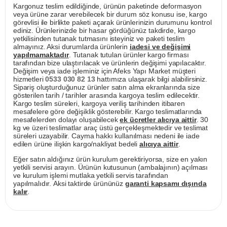
Kargonuz teslim edildiğinde, ürünün paketinde deformasyon
veya ürüne zarar verebilecek bir durum söz konusu ise, kargo
görevlisi ile birlikte paketi açarak ürünlerinizin durumunu kontrol
ediniz. Ürünlerinizde bir hasar gördüğünüz takdirde, kargo
yetkilisinden tutanak tutmasını isteyiniz ve paketi teslim
almayınız. Aksi durumlarda ürünlerin
iadesi ve değişimi
yapılmamaktadır
. Tutanak tutulan ürünler kargo firması
tarafından bize ulaştırılacak ve ürünlerin değişimi yapılacaktır.
Değişim veya iade işleminiz için Afeks Yapı Market müşteri
hizmetleri
0533 030 82 13
hattımıza ulaşarak bilgi alabilirsiniz.
Sipariş oluşturduğunuz ürünler satın alma ekranlarında size
gösterilen tarih / tarihler arasında kargoya teslim edilecektir.
Kargo teslim süreleri, kargoya veriliş tarihinden itibaren
mesafelere göre değişiklik gösterebilir. Kargo teslimatlarında
mesafelerden dolayı oluşabilecek
ek ücretler alıcıya aittir
. 30
kg ve üzeri teslimatlar araç üstü gerçekleşmektedir ve teslimat
süreleri uzayabilir. Cayma hakkı kullanılması nedeni ile iade
edilen ürüne ilişkin kargo/nakliyat bedeli
alıcıya aittir
.
Eğer satın aldığınız ürün kurulum gerektiriyorsa, size en yakın
yetkili servisi arayın. Ürünün kutusunun (ambalajının) açılması
ve kurulum işlemi mutlaka yetkili servis tarafından
yapılmalıdır. Aksi taktirde ürününüz
garanti kapsamı dışında
kalır
.