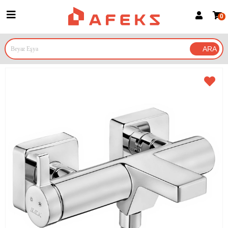
0
Üye Girişi
Üye Ol
Google İle Bağlan