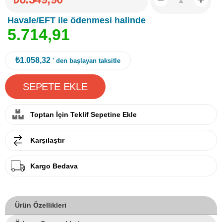
Havale/EFT ile ödenmesi halinde
5
.
7
1
4
,
9
1
₺1.058,32
' den başlayan taksitle
Toptan İçin Teklif Sepetine Ekle
Karşılaştır
Kargo Bedava
Ürün Özellikleri