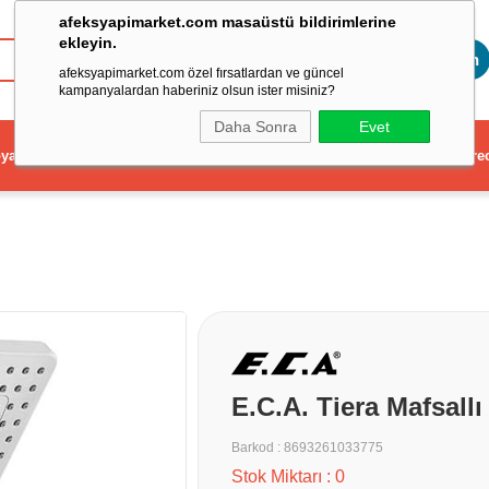
afeksyapimarket.com masaüstü bildirimlerine
ekleyin.
Toptan
afeksyapimarket.com özel fırsatlardan ve güncel
kampanyalardan haberiniz olsun ister misiniz?
Daha Sonra
Evet
ya
Elektrikli El Aleti
Aydınlatma ve Elektrik
Dekorasyon ve Ev Gere
E.C.A. Tiera Mafsall
Barkod
:
8693261033775
Stok Miktarı
:
0