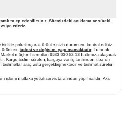
ak talep edebilirsiniz. Sitemizdeki açıklamalar sürekli
avsiye ederiz.
irlikte paketi açarak ürünlerinizin durumunu kontrol ediniz.
a ürünlerin
iadesi ve değişimi yapılmamaktadır
. Tutanak
pı Market müşteri hizmetleri
0533 030 82 13
hattımıza ulaşarak
ir. Kargo teslim süreleri, kargoya veriliş tarihinden itibaren
i teslimatlar araç üstü gerçekleşmektedir ve teslimat süreleri
m işlemi mutlaka yetkili servis tarafından yapılmalıdır. Aksi