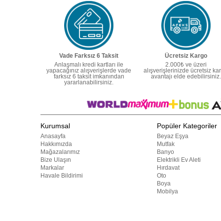
Vade Farksız 6 Taksit
Ücretsiz Kargo
Anlaşmalı kredi kartları ile
2.000₺ ve üzeri
yapacağınız alışverişlerde vade
alışverişlerinizde ücretsiz ka
farksız 6 taksit imkanından
avantajı elde edebilirsiniz.
yararlanabilirsiniz.
Kurumsal
Popüler Kategoriler
Anasayfa
Beyaz Eşya
Hakkımızda
Mutfak
Mağazalarımız
Banyo
Bize Ulaşın
Elektrikli Ev Aleti
Markalar
Hırdavat
Havale Bildirimi
Oto
Boya
Mobilya