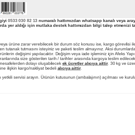
giyi
0533 030 82 13
numaralı hattımızdan whatsapp kanalı veya arayar
da yer aldığı için mutlaka destek hattımızdan bilgi talep etmenizi t
a ürüne zarar verebilecek bir durum söz konusu ise, kargo görevlisi ile b
en tutanak tutmasını isteyiniz ve paketi teslim almayınız. Aksi durumlard
ürünlerin değişimi yapılacaktır. Değişim veya iade işleminiz için Afeks Ya
ranlarında size gösterilen tarih / tarihler arasında kargoya teslim edilecekt
a mesafelerden dolayı oluşabilecek
ek ücretler alıcıya aittir
. 30 kg ve üzer
ne ilişkin kargo/nakliyat bedeli
alıcıya aittir
.
 yetkili servisi arayın. Ürünün kutusunun (ambalajının) açılması ve kurulu