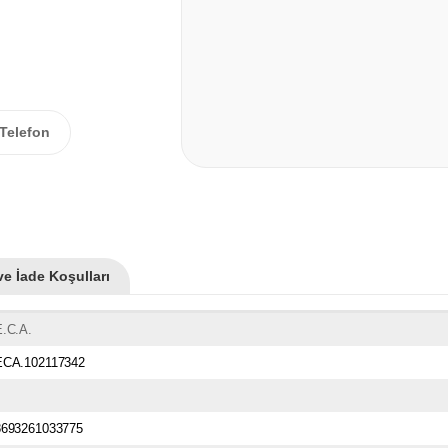
Telefon
ve İade Koşulları
E.C.A.
ECA.102117342
8693261033775