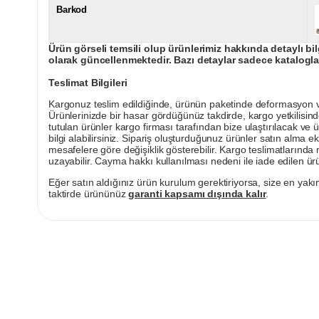
Barkod
Ürün görseli temsili olup ürünlerimiz hakkında detaylı bil
olarak güncellenmektedir. Bazı detaylar sadece kataloglar
Teslimat Bilgileri
Kargonuz teslim edildiğinde, ürünün paketinde deformasyon vey
Ürünlerinizde bir hasar gördüğünüz takdirde, kargo yetkilisind
tutulan ürünler kargo firması tarafından bize ulaştırılacak ve 
bilgi alabilirsiniz. Sipariş oluşturduğunuz ürünler satın alma ek
mesafelere göre değişiklik gösterebilir. Kargo teslimatlarınd
uzayabilir. Cayma hakkı kullanılması nedeni ile iade edilen ürü
Eğer satın aldığınız ürün kurulum gerektiriyorsa, size en yakın
taktirde ürününüz
garanti kapsamı dışında kalır
.