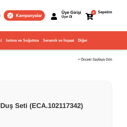
Üye Girişi
Sepetim
0
Kampanyalar
Üye Ol
ci
Isıtma ve Soğutma
Seramik ve İnşaat
Diğer
< Önceki Sayfaya Dön
ı Duş Seti (ECA.102117342)