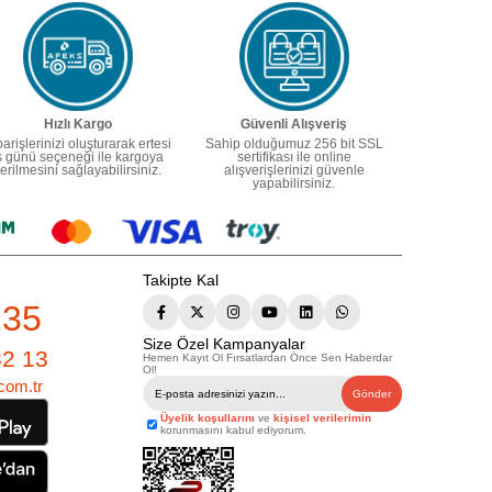
Hızlı Kargo
Güvenli Alışveriş
parişlerinizi oluşturarak ertesi
Sahip olduğumuz 256 bit SSL
ş günü seçeneği ile kargoya
sertifikası ile online
erilmesini sağlayabilirsiniz.
alışverişlerinizi güvenle
yapabilirsiniz.
Takipte Kal
235
Size Özel Kampanyalar
82 13
Hemen Kayıt Ol Fırsatlardan Önce Sen Haberdar
Ol!
com.tr
Gönder
Üyelik koşullarını
ve
kişisel verilerimin
korunmasını kabul ediyorum.