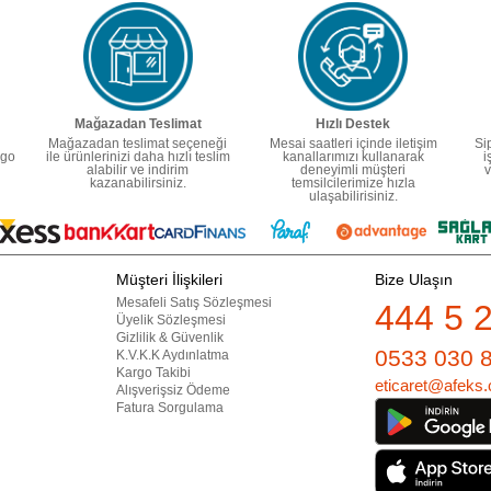
Mağazadan Teslimat
Hızlı Destek
Mağazadan teslimat seçeneği
Mesai saatleri içinde iletişim
Si
rgo
ile ürünlerinizi daha hızlı teslim
kanallarımızı kullanarak
i
alabilir ve indirim
deneyimli müşteri
v
kazanabilirsiniz.
temsilcilerimize hızla
ulaşabilirisiniz.
Müşteri İlişkileri
Bize Ulaşın
Mesafeli Satış Sözleşmesi
444 5 
Üyelik Sözleşmesi
Gizlilik & Güvenlik
0533 030 
K.V.K.K Aydınlatma
Kargo Takibi
eticaret@afeks.
Alışverişsiz Ödeme
Fatura Sorgulama