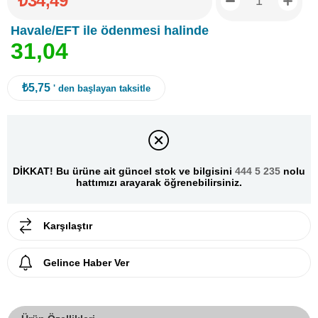
₺34,49
Havale/EFT ile ödenmesi halinde
3
1
,
0
4
₺5,75
' den başlayan taksitle
DİKKAT! Bu ürüne ait güncel stok ve bilgisini
444 5 235
nolu
hattımızı arayarak öğrenebilirsiniz.
Karşılaştır
Gelince Haber Ver