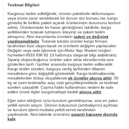
Teslimat Bilgileri
Kargonuz teslim edildiğinde, ürünün paketinde deformasyon
veya ürüne zarar verebilecek bir durum söz konusu ise, kargo
görevlisi ile birlikte paketi açarak ürünlerinizin durumunu kontrol
ediniz. Ürünlerinizde bir hasar gördüğünüz takdirde, kargo
yetkilisinden tutanak tutmasını isteyiniz ve paketi teslim
almayınız. Aksi durumlarda ürünlerin
iadesi ve değişimi
yapılmamaktadır
. Tutanak tutulan ürünler kargo firması
tarafından bize ulaştırılacak ve ürünlerin değişimi yapılacaktır.
Değişim veya iade işleminiz için Afeks Yapı Market müşteri
hizmetleri
0533 030 82 13
hattımıza ulaşarak bilgi alabilirsiniz.
Sipariş oluşturduğunuz ürünler satın alma ekranlarında size
gösterilen tarih / tarihler arasında kargoya teslim edilecektir.
Kargo teslim süreleri, kargoya veriliş tarihinden itibaren
mesafelere göre değişiklik gösterebilir. Kargo teslimatlarında
mesafelerden dolayı oluşabilecek
ek ücretler alıcıya aittir
. 30
kg ve üzeri teslimatlar araç üstü gerçekleşmektedir ve teslimat
süreleri uzayabilir. Cayma hakkı kullanılması nedeni ile iade
edilen ürüne ilişkin kargo/nakliyat bedeli
alıcıya aittir
.
Eğer satın aldığınız ürün kurulum gerektiriyorsa, size en yakın
yetkili servisi arayın. Ürünün kutusunun (ambalajının) açılması
ve kurulum işlemi mutlaka yetkili servis tarafından
yapılmalıdır. Aksi taktirde ürününüz
garanti kapsamı dışında
kalır
.