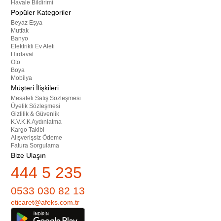
Havale Bildirimi
Popüler Kategoriler
Beyaz Eşya
Mutfak
Banyo
Elektrikli Ev Aleti
Hırdavat
Oto
Boya
Mobilya
Müşteri İlişkileri
Mesafeli Satış Sözleşmesi
Üyelik Sözleşmesi
Gizlilik & Güvenlik
K.V.K.K Aydınlatma
Kargo Takibi
Alışverişsiz Ödeme
Fatura Sorgulama
Bize Ulaşın
444 5 235
0533 030 82 13
eticaret@afeks.com.tr