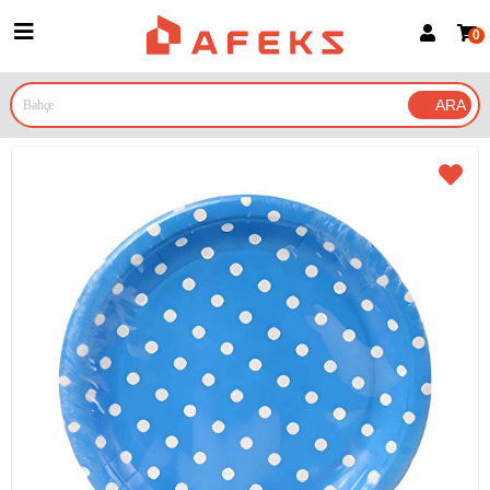
0
Üye Girişi
Üye Ol
Google İle Bağlan