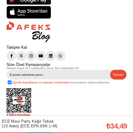
Takipte Kal
Size Özel Kampanyalar
Hemen Kayıt Ol Fırsatlardan Önce Sen Haberdar Ol!
Gönder
Üyelik koşullarını
ve
kişisel verilerimin
korunmasını kabul ediyorum.
ECE Mavi Party Kağıt Tabak
Telif Hakkı © 2026
Afeks Yapı Market
. Tüm hakları saklıdır.
₺34,49
(10 Adet) (ECE.EPK-699-1-M)
Bu web sitesindeki tüm ürünler ticari amaçlıdır. Web sitemizde yer alan
görsel ve yazılı içerikler firmamıza ait olup, firmamızın yazılı izni alınmadan