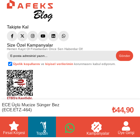
Takipte Kal
Size Özel Kampanyalar
Hemen Kayıt Ol Fırsatlardan Önce Sen Haberdar Ol!
Gönder
Üyelik koşullarını
ve
kişisel verilerimin
korunmasını kabul ediyorum.
ECE Üçlü Mucize Sünger Bez
Telif Hakkı © 2026
Afeks Yapı Market
. Tüm hakları saklıdır.
₺44,90
(ECE.ETZ-464)
Bu web sitesindeki tüm ürünler ticari amaçlıdır. Web sitemizde yer alan
görsel ve yazılı içerikler firmamıza ait olup, firmamızın yazılı izni alınmadan
hiçbir yazılı/görsel içerik, logo, kopyalanamaz, kaynak gösterilemez ve
başka yerlerde kullanılamaz. İçeriklerin izin alınmadan kopyalanması ve
kullanılması 5846 sayılı Fikir ve Sanat Eserleri Yasasına göre suçtur.
Fırsat Köşesi
Üye Girişi
Toptan
Kampanyalar