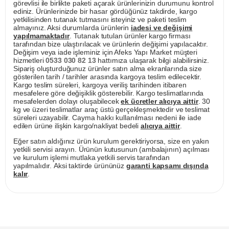
görevlisi ile birlikte paketi açarak ürünlerinizin durumunu kontrol
ediniz. Ürünlerinizde bir hasar gördüğünüz takdirde, kargo
yetkilisinden tutanak tutmasını isteyiniz ve paketi teslim
almayınız. Aksi durumlarda ürünlerin
iadesi ve değişimi
yapılmamaktadır
. Tutanak tutulan ürünler kargo firması
tarafından bize ulaştırılacak ve ürünlerin değişimi yapılacaktır.
Değişim veya iade işleminiz için Afeks Yapı Market müşteri
hizmetleri
0533 030 82 13
hattımıza ulaşarak bilgi alabilirsiniz.
Sipariş oluşturduğunuz ürünler satın alma ekranlarında size
gösterilen tarih / tarihler arasında kargoya teslim edilecektir.
Kargo teslim süreleri, kargoya veriliş tarihinden itibaren
mesafelere göre değişiklik gösterebilir. Kargo teslimatlarında
mesafelerden dolayı oluşabilecek
ek ücretler alıcıya aittir
. 30
kg ve üzeri teslimatlar araç üstü gerçekleşmektedir ve teslimat
süreleri uzayabilir. Cayma hakkı kullanılması nedeni ile iade
edilen ürüne ilişkin kargo/nakliyat bedeli
alıcıya aittir
.
Eğer satın aldığınız ürün kurulum gerektiriyorsa, size en yakın
yetkili servisi arayın. Ürünün kutusunun (ambalajının) açılması
ve kurulum işlemi mutlaka yetkili servis tarafından
yapılmalıdır. Aksi taktirde ürününüz
garanti kapsamı dışında
kalır
.