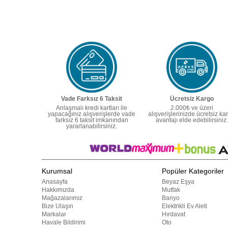
Vade Farksız 6 Taksit
Ücretsiz Kargo
Anlaşmalı kredi kartları ile
2.000₺ ve üzeri
yapacağınız alışverişlerde vade
alışverişlerinizde ücretsiz ka
farksız 6 taksit imkanından
avantajı elde edebilirsiniz.
yararlanabilirsiniz.
Kurumsal
Popüler Kategoriler
Anasayfa
Beyaz Eşya
Hakkımızda
Mutfak
Mağazalarımız
Banyo
Bize Ulaşın
Elektrikli Ev Aleti
Markalar
Hırdavat
Havale Bildirimi
Oto