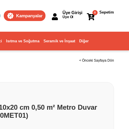
Üye Girişi
Sepetim
0
Kampanyalar
Üye Ol
ci
Isıtma ve Soğutma
Seramik ve İnşaat
Diğer
< Önceki Sayfaya Dön
10x20 cm 0,50 m² Metro Duvar
00MET01)