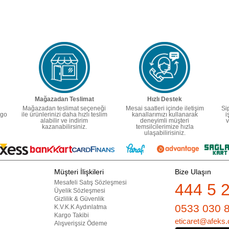
Mağazadan Teslimat
Hızlı Destek
Mağazadan teslimat seçeneği
Mesai saatleri içinde iletişim
Si
rgo
ile ürünlerinizi daha hızlı teslim
kanallarımızı kullanarak
i
alabilir ve indirim
deneyimli müşteri
v
kazanabilirsiniz.
temsilcilerimize hızla
ulaşabilirisiniz.
Müşteri İlişkileri
Bize Ulaşın
Mesafeli Satış Sözleşmesi
444 5 
Üyelik Sözleşmesi
Gizlilik & Güvenlik
0533 030 
K.V.K.K Aydınlatma
Kargo Takibi
eticaret@afeks.
Alışverişsiz Ödeme