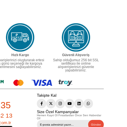
Hızlı Kargo
Güvenli Alışveriş
parişlerinizi oluşturarak ertesi
Sahip olduğumuz 256 bit SSL
ş günü seçeneği ile kargoya
sertifikası ile online
erilmesini sağlayabilirsiniz.
alışverişlerinizi güvenle
yapabilirsiniz.
Takipte Kal
235
Size Özel Kampanyalar
82 13
Hemen Kayıt Ol Fırsatlardan Önce Sen Haberdar
Ol!
com.tr
Gönder