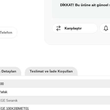
DİKKAT! Bu ürüne ait güncel s
Karşılaştır
Telefon
 Detayları
Teslimat ve İade Koşulları
100
arlak
EGE Seramik
EGE.100X200MET01