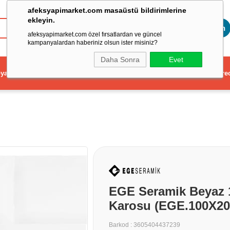
afeksyapimarket.com masaüstü bildirimlerine
ekleyin.
Toptan
afeksyapimarket.com özel fırsatlardan ve güncel
kampanyalardan haberiniz olsun ister misiniz?
Daha Sonra
Evet
ya
Elektrikli El Aleti
Aydınlatma ve Elektrik
Dekorasyon ve Ev Gere
EGE Seramik Beyaz 
Karosu (EGE.100X2
Barkod
:
3605404437239