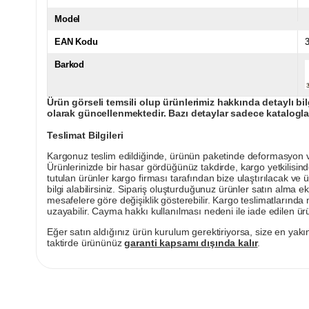
Model
EAN Kodu
Barkod
Ürün görseli temsili olup ürünlerimiz hakkında detaylı bil
olarak güncellenmektedir. Bazı detaylar sadece kataloglar
Teslimat Bilgileri
Kargonuz teslim edildiğinde, ürünün paketinde deformasyon vey
Ürünlerinizde bir hasar gördüğünüz takdirde, kargo yetkilisind
tutulan ürünler kargo firması tarafından bize ulaştırılacak ve 
bilgi alabilirsiniz. Sipariş oluşturduğunuz ürünler satın alma ek
mesafelere göre değişiklik gösterebilir. Kargo teslimatlarınd
uzayabilir. Cayma hakkı kullanılması nedeni ile iade edilen ürü
Eğer satın aldığınız ürün kurulum gerektiriyorsa, size en yakın
taktirde ürününüz
garanti kapsamı dışında kalır
.