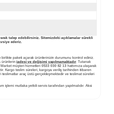
ak talep edebilirsiniz. Sitemizdeki açıklamalar sürekli
avsiye ederiz.
irlikte paketi açarak ürünlerinizin durumunu kontrol ediniz.
a ürünlerin
iadesi ve değişimi yapılmamaktadır
. Tutanak
pı Market müşteri hizmetleri
0533 030 82 13
hattımıza ulaşarak
ir. Kargo teslim süreleri, kargoya veriliş tarihinden itibaren
i teslimatlar araç üstü gerçekleşmektedir ve teslimat süreleri
m işlemi mutlaka yetkili servis tarafından yapılmalıdır. Aksi