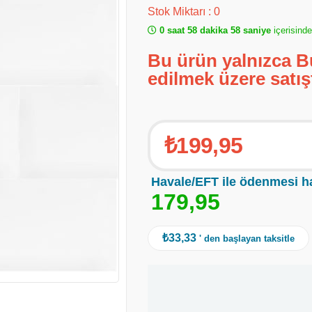
Stok Miktarı
:
0
0 saat 58 dakika 58 saniye
içerisinde
Bu ürün yalnızca B
edilmek üzere satış
₺199,95
Havale/EFT ile ödenmesi h
1
7
9
,
9
5
₺33,33
' den başlayan taksitle