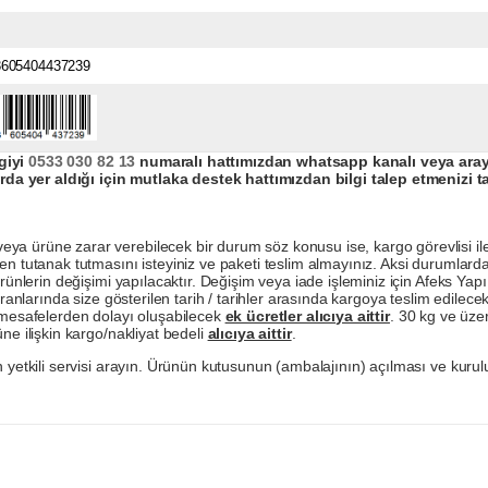
3605404437239
giyi
0533 030 82 13
numaralı hattımızdan whatsapp kanalı veya arayar
da yer aldığı için mutlaka destek hattımızdan bilgi talep etmenizi t
a ürüne zarar verebilecek bir durum söz konusu ise, kargo görevlisi ile b
en tutanak tutmasını isteyiniz ve paketi teslim almayınız. Aksi durumlard
ürünlerin değişimi yapılacaktır. Değişim veya iade işleminiz için Afeks Ya
ranlarında size gösterilen tarih / tarihler arasında kargoya teslim edilecekt
a mesafelerden dolayı oluşabilecek
ek ücretler alıcıya aittir
. 30 kg ve üzer
ne ilişkin kargo/nakliyat bedeli
alıcıya aittir
.
 yetkili servisi arayın. Ürünün kutusunun (ambalajının) açılması ve kurulu