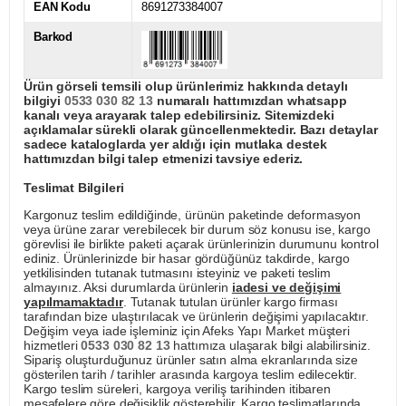
EAN Kodu
8691273384007
Barkod
Ürün görseli temsili olup ürünlerimiz hakkında detaylı
bilgiyi
0533 030 82 13
numaralı hattımızdan whatsapp
kanalı veya arayarak talep edebilirsiniz. Sitemizdeki
açıklamalar sürekli olarak güncellenmektedir. Bazı detaylar
sadece kataloglarda yer aldığı için mutlaka destek
hattımızdan bilgi talep etmenizi tavsiye ederiz.
Teslimat Bilgileri
Kargonuz teslim edildiğinde, ürünün paketinde deformasyon
veya ürüne zarar verebilecek bir durum söz konusu ise, kargo
görevlisi ile birlikte paketi açarak ürünlerinizin durumunu kontrol
ediniz. Ürünlerinizde bir hasar gördüğünüz takdirde, kargo
yetkilisinden tutanak tutmasını isteyiniz ve paketi teslim
almayınız. Aksi durumlarda ürünlerin
iadesi ve değişimi
yapılmamaktadır
. Tutanak tutulan ürünler kargo firması
tarafından bize ulaştırılacak ve ürünlerin değişimi yapılacaktır.
Değişim veya iade işleminiz için Afeks Yapı Market müşteri
hizmetleri
0533 030 82 13
hattımıza ulaşarak bilgi alabilirsiniz.
Sipariş oluşturduğunuz ürünler satın alma ekranlarında size
gösterilen tarih / tarihler arasında kargoya teslim edilecektir.
Kargo teslim süreleri, kargoya veriliş tarihinden itibaren
mesafelere göre değişiklik gösterebilir. Kargo teslimatlarında