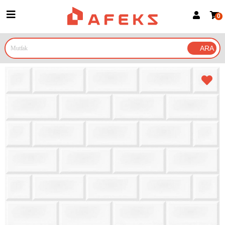
0
Üye Girişi
Üye Ol
Google İle Bağlan