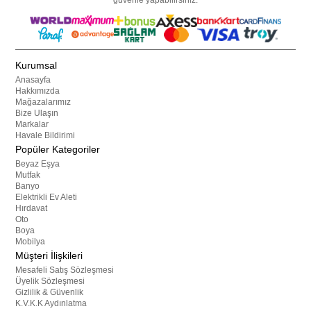
Kurumsal
Anasayfa
Hakkımızda
Mağazalarımız
Bize Ulaşın
Markalar
Havale Bildirimi
Popüler Kategoriler
Beyaz Eşya
Mutfak
Banyo
Elektrikli Ev Aleti
Hırdavat
Oto
Boya
Mobilya
Müşteri İlişkileri
Mesafeli Satış Sözleşmesi
Üyelik Sözleşmesi
Gizlilik & Güvenlik
K.V.K.K Aydınlatma