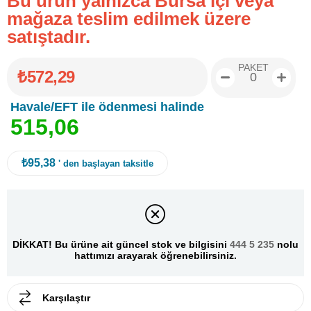
Bu ürün yalnızca Bursa içi veya
mağaza teslim edilmek üzere
satıştadır.
PAKET
₺572,29
Havale/EFT ile ödenmesi halinde
5
1
5
,
0
6
₺95,38
' den başlayan taksitle
DİKKAT! Bu ürüne ait güncel stok ve bilgisini
444 5 235
nolu
hattımızı arayarak öğrenebilirsiniz.
Karşılaştır