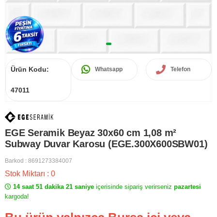
Ürün Kodu:
Whatsapp
Telefon
47011
EGE Seramik Beyaz 30x60 cm 1,08 m²
Subway Duvar Karosu (EGE.300X600SBW01)
Barkod
:
8691273384007
Stok Miktarı
:
0
14 saat 51 dakika 21 saniye
içerisinde sipariş verirseniz
pazartesi
kargoda!