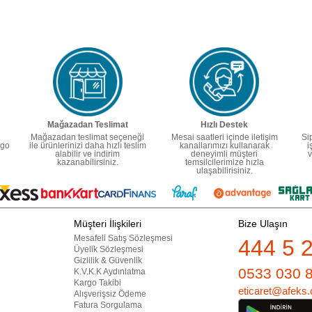
Mağazadan Teslimat
Hızlı Destek
Mağazadan teslimat seçeneği
Mesai saatleri içinde iletişim
Si
rgo
ile ürünlerinizi daha hızlı teslim
kanallarımızı kullanarak
i
alabilir ve indirim
deneyimli müşteri
v
kazanabilirsiniz.
temsilcilerimize hızla
ulaşabilirisiniz.
Müşteri İlişkileri
Bize Ulaşın
Mesafeli Satış Sözleşmesi
444 5 
Üyelik Sözleşmesi
Gizlilik & Güvenlik
0533 030 
K.V.K.K Aydınlatma
Kargo Takibi
eticaret@afeks.
Alışverişsiz Ödeme
Fatura Sorgulama