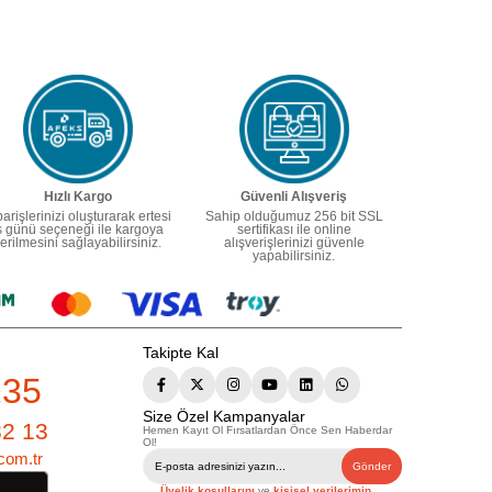
Hızlı Kargo
Güvenli Alışveriş
parişlerinizi oluşturarak ertesi
Sahip olduğumuz 256 bit SSL
ş günü seçeneği ile kargoya
sertifikası ile online
erilmesini sağlayabilirsiniz.
alışverişlerinizi güvenle
yapabilirsiniz.
Takipte Kal
235
Size Özel Kampanyalar
82 13
Hemen Kayıt Ol Fırsatlardan Önce Sen Haberdar
Ol!
com.tr
Gönder
Üyelik koşullarını
ve
kişisel verilerimin