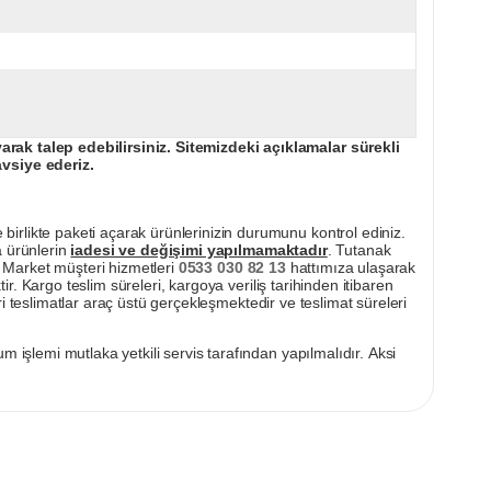
ak talep edebilirsiniz. Sitemizdeki açıklamalar sürekli
avsiye ederiz.
irlikte paketi açarak ürünlerinizin durumunu kontrol ediniz.
a ürünlerin
iadesi ve değişimi yapılmamaktadır
. Tutanak
pı Market müşteri hizmetleri
0533 030 82 13
hattımıza ulaşarak
ir. Kargo teslim süreleri, kargoya veriliş tarihinden itibaren
i teslimatlar araç üstü gerçekleşmektedir ve teslimat süreleri
m işlemi mutlaka yetkili servis tarafından yapılmalıdır. Aksi