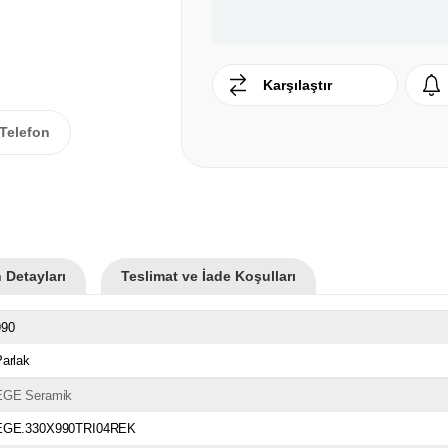
Karşılaştır
Telefon
 Detayları
Teslimat ve İade Koşulları
990
arlak
EGE Seramik
EGE.330X990TRI04REK