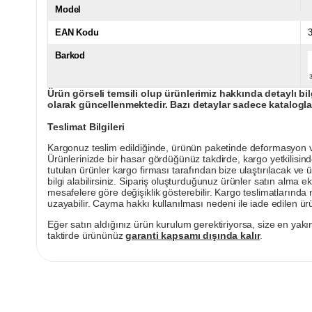
Model
EAN Kodu
Barkod
Ürün görseli temsili olup ürünlerimiz hakkında detaylı bil
olarak güncellenmektedir. Bazı detaylar sadece kataloglar
Teslimat Bilgileri
Kargonuz teslim edildiğinde, ürünün paketinde deformasyon vey
Ürünlerinizde bir hasar gördüğünüz takdirde, kargo yetkilisind
tutulan ürünler kargo firması tarafından bize ulaştırılacak ve 
bilgi alabilirsiniz. Sipariş oluşturduğunuz ürünler satın alma ek
mesafelere göre değişiklik gösterebilir. Kargo teslimatlarınd
uzayabilir. Cayma hakkı kullanılması nedeni ile iade edilen ürü
Eğer satın aldığınız ürün kurulum gerektiriyorsa, size en yakın
taktirde ürününüz
garanti kapsamı dışında kalır
.