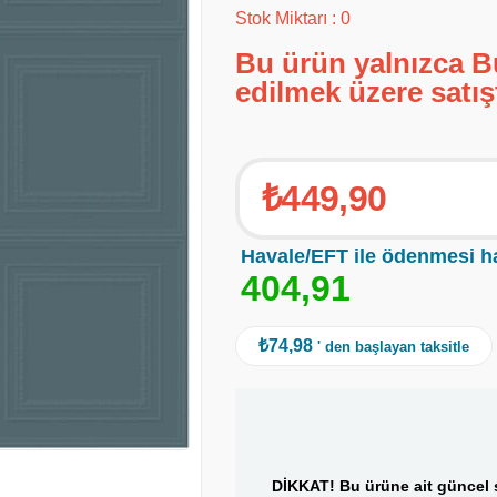
Stok Miktarı
:
0
Bu ürün yalnızca B
edilmek üzere satış
₺449,90
Havale/EFT ile ödenmesi h
4
0
4
,
9
1
₺74,98
' den başlayan taksitle
DİKKAT! Bu ürüne ait güncel s