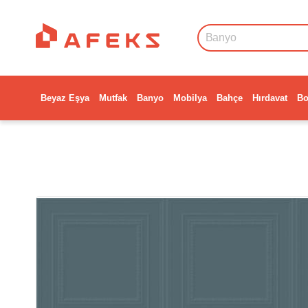
Beyaz Eşya
Mutfak
Banyo
Mobilya
Bahçe
Hırdavat
Bo