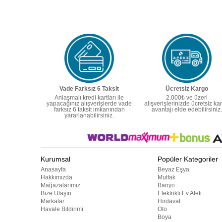
Vade Farksız 6 Taksit
Ücretsiz Kargo
Anlaşmalı kredi kartları ile
2.000₺ ve üzeri
yapacağınız alışverişlerde vade
alışverişlerinizde ücretsiz ka
farksız 6 taksit imkanından
avantajı elde edebilirsiniz.
yararlanabilirsiniz.
Kurumsal
Popüler Kategoriler
Anasayfa
Beyaz Eşya
Hakkımızda
Mutfak
Mağazalarımız
Banyo
Bize Ulaşın
Elektrikli Ev Aleti
Markalar
Hırdavat
Havale Bildirimi
Oto
Boya