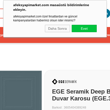
afeksyapimarket.com masaüstü bildirimlerine
ekleyin.
Toptan
afeksyapimarket.com özel fırsatlardan ve güncel
kampanyalardan haberiniz olsun ister misiniz?
Daha Sonra
Evet
ya
Elektrikli El Aleti
Aydınlatma ve Elektrik
Dekorasyon ve Ev Gere
EGE Seramik Deep Bl
Duvar Karosu (EGE
Barkod
:
3605404389248