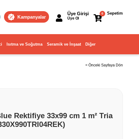
Üye Girişi
Sepetim
0
Kampanyalar
Üye Ol
ci
Isıtma ve Soğutma
Seramik ve İnşaat
Diğer
< Önceki Sayfaya Dön
ue Rektifiye 33x99 cm 1 m² Tria
.330X990TRI04REK)