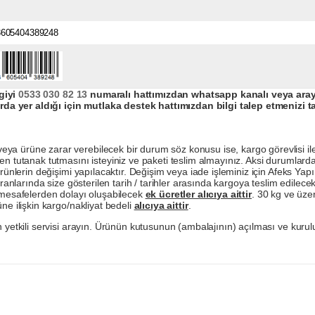
3605404389248
giyi
0533 030 82 13
numaralı hattımızdan whatsapp kanalı veya arayar
da yer aldığı için mutlaka destek hattımızdan bilgi talep etmenizi t
a ürüne zarar verebilecek bir durum söz konusu ise, kargo görevlisi ile b
en tutanak tutmasını isteyiniz ve paketi teslim almayınız. Aksi durumlard
ürünlerin değişimi yapılacaktır. Değişim veya iade işleminiz için Afeks Ya
ranlarında size gösterilen tarih / tarihler arasında kargoya teslim edilecekt
a mesafelerden dolayı oluşabilecek
ek ücretler alıcıya aittir
. 30 kg ve üzer
ne ilişkin kargo/nakliyat bedeli
alıcıya aittir
.
 yetkili servisi arayın. Ürünün kutusunun (ambalajının) açılması ve kurulu