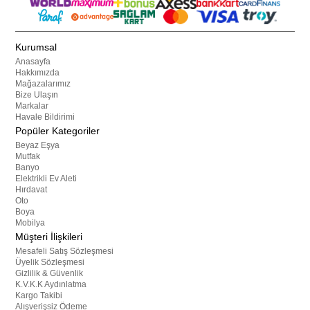
Kurumsal
Anasayfa
Hakkımızda
Mağazalarımız
Bize Ulaşın
Markalar
Havale Bildirimi
Popüler Kategoriler
Beyaz Eşya
Mutfak
Banyo
Elektrikli Ev Aleti
Hırdavat
Oto
Boya
Mobilya
Müşteri İlişkileri
Mesafeli Satış Sözleşmesi
Üyelik Sözleşmesi
Gizlilik & Güvenlik
K.V.K.K Aydınlatma
Kargo Takibi
Alışverişsiz Ödeme