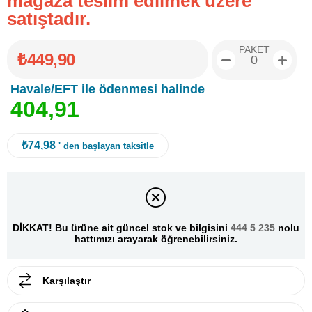
mağaza teslim edilmek üzere
satıştadır.
PAKET
₺449,90
Havale/EFT ile ödenmesi halinde
4
0
4
,
9
1
₺74,98
' den başlayan taksitle
DİKKAT! Bu ürüne ait güncel stok ve bilgisini
444 5 235
nolu
hattımızı arayarak öğrenebilirsiniz.
Karşılaştır