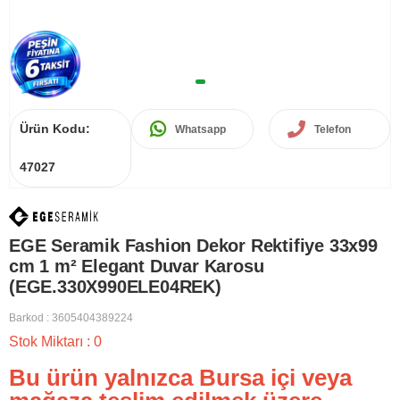
Ürün Kodu:
Whatsapp
Telefon
47027
EGE Seramik Fashion Dekor Rektifiye 33x99
cm 1 m² Elegant Duvar Karosu
(EGE.330X990ELE04REK)
Barkod
:
3605404389224
Stok Miktarı
:
0
Bu ürün yalnızca Bursa içi veya