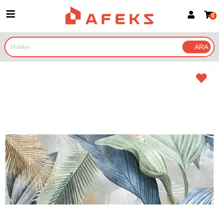
0
Üye Girişi
Üye Ol
Google İle Bağlan