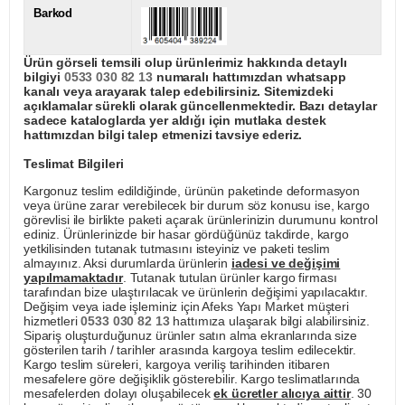
Barkod
Ürün görseli temsili olup ürünlerimiz hakkında detaylı
bilgiyi
0533 030 82 13
numaralı hattımızdan whatsapp
kanalı veya arayarak talep edebilirsiniz. Sitemizdeki
açıklamalar sürekli olarak güncellenmektedir. Bazı detaylar
sadece kataloglarda yer aldığı için mutlaka destek
hattımızdan bilgi talep etmenizi tavsiye ederiz.
Teslimat Bilgileri
Kargonuz teslim edildiğinde, ürünün paketinde deformasyon
veya ürüne zarar verebilecek bir durum söz konusu ise, kargo
görevlisi ile birlikte paketi açarak ürünlerinizin durumunu kontrol
ediniz. Ürünlerinizde bir hasar gördüğünüz takdirde, kargo
yetkilisinden tutanak tutmasını isteyiniz ve paketi teslim
almayınız. Aksi durumlarda ürünlerin
iadesi ve değişimi
yapılmamaktadır
. Tutanak tutulan ürünler kargo firması
tarafından bize ulaştırılacak ve ürünlerin değişimi yapılacaktır.
Değişim veya iade işleminiz için Afeks Yapı Market müşteri
hizmetleri
0533 030 82 13
hattımıza ulaşarak bilgi alabilirsiniz.
Sipariş oluşturduğunuz ürünler satın alma ekranlarında size
gösterilen tarih / tarihler arasında kargoya teslim edilecektir.
Kargo teslim süreleri, kargoya veriliş tarihinden itibaren
mesafelere göre değişiklik gösterebilir. Kargo teslimatlarında
mesafelerden dolayı oluşabilecek
ek ücretler alıcıya aittir
. 30