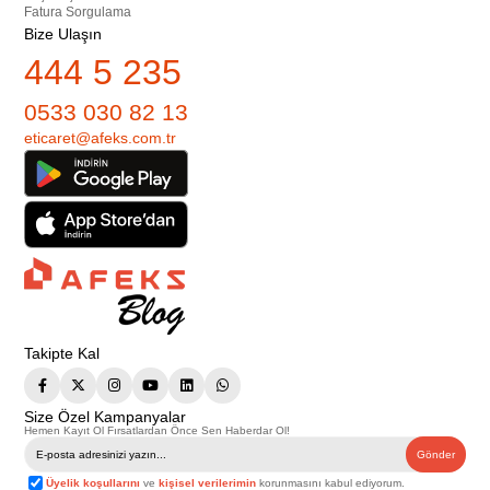
Fatura Sorgulama
Bize Ulaşın
444 5 235
0533 030 82 13
eticaret@afeks.com.tr
Takipte Kal
Size Özel Kampanyalar
Hemen Kayıt Ol Fırsatlardan Önce Sen Haberdar Ol!
Gönder
Üyelik koşullarını
ve
kişisel verilerimin
korunmasını kabul ediyorum.