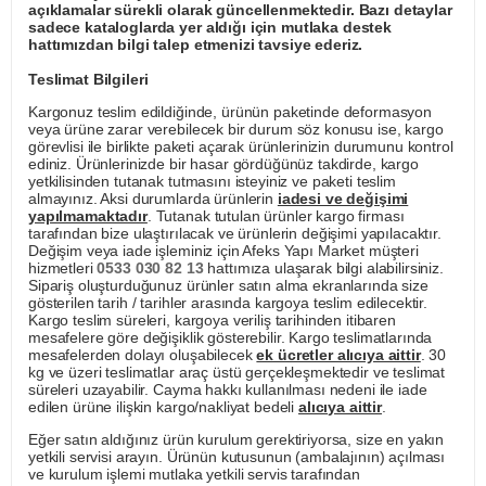
açıklamalar sürekli olarak güncellenmektedir. Bazı detaylar
sadece kataloglarda yer aldığı için mutlaka destek
hattımızdan bilgi talep etmenizi tavsiye ederiz.
Teslimat Bilgileri
Kargonuz teslim edildiğinde, ürünün paketinde deformasyon
veya ürüne zarar verebilecek bir durum söz konusu ise, kargo
görevlisi ile birlikte paketi açarak ürünlerinizin durumunu kontrol
ediniz. Ürünlerinizde bir hasar gördüğünüz takdirde, kargo
yetkilisinden tutanak tutmasını isteyiniz ve paketi teslim
almayınız. Aksi durumlarda ürünlerin
iadesi ve değişimi
yapılmamaktadır
. Tutanak tutulan ürünler kargo firması
tarafından bize ulaştırılacak ve ürünlerin değişimi yapılacaktır.
Değişim veya iade işleminiz için Afeks Yapı Market müşteri
hizmetleri
0533 030 82 13
hattımıza ulaşarak bilgi alabilirsiniz.
Sipariş oluşturduğunuz ürünler satın alma ekranlarında size
gösterilen tarih / tarihler arasında kargoya teslim edilecektir.
Kargo teslim süreleri, kargoya veriliş tarihinden itibaren
mesafelere göre değişiklik gösterebilir. Kargo teslimatlarında
mesafelerden dolayı oluşabilecek
ek ücretler alıcıya aittir
. 30
kg ve üzeri teslimatlar araç üstü gerçekleşmektedir ve teslimat
süreleri uzayabilir. Cayma hakkı kullanılması nedeni ile iade
edilen ürüne ilişkin kargo/nakliyat bedeli
alıcıya aittir
.
Eğer satın aldığınız ürün kurulum gerektiriyorsa, size en yakın
yetkili servisi arayın. Ürünün kutusunun (ambalajının) açılması
ve kurulum işlemi mutlaka yetkili servis tarafından