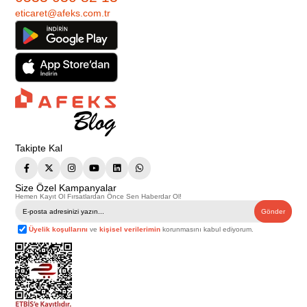
eticaret@afeks.com.tr
Takipte Kal
Size Özel Kampanyalar
Hemen Kayıt Ol Fırsatlardan Önce Sen Haberdar Ol!
Gönder
Üyelik koşullarını
ve
kişisel verilerimin
korunmasını kabul ediyorum.