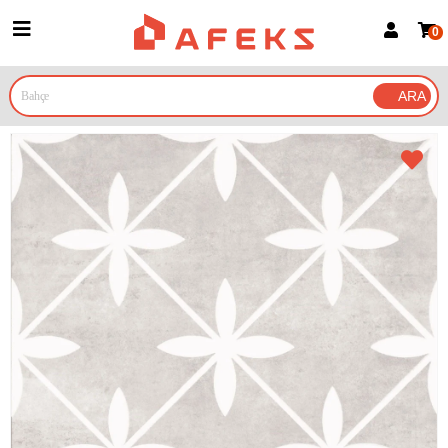
0
Üye Girişi
Üye Ol
Google İle Bağlan