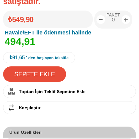
satıştadır.
PAKET
₺549,90
Havale/EFT ile ödenmesi halinde
4
9
4
,
9
1
₺91,65
' den başlayan taksitle
Toptan İçin Teklif Sepetine Ekle
Karşılaştır
Ürün Özellikleri