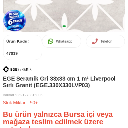
Ürün Kodu:
Whatsapp
Telefon
47019
EGE Seramik Gri 33x33 cm 1 m² Liverpool
Sırlı Granit (EGE.330X330LVP03)
Barkod
:
8691273815006
Stok Miktarı
:
50+
Bu ürün yalnızca Bursa içi veya
mağaza teslim edilmek üzere