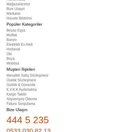
Mağazalarımız
Bize Ulaşın
Markalar
Havale Bildirimi
Popüler Kategoriler
Beyaz Eşya
Mutfak
Banyo
Elektrikli Ev Aleti
Hırdavat
Oto
Boya
Mobilya
Müşteri İlişkileri
Mesafeli Satış Sözleşmesi
Üyelik Sözleşmesi
Gizlilik & Güvenlik
K.V.K.K Aydınlatma
Kargo Takibi
Alışverişsiz Ödeme
Fatura Sorgulama
Bize Ulaşın
444 5 235
0533 030 82 13