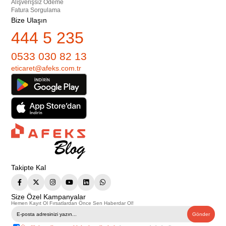
Alışverişsiz Ödeme
Fatura Sorgulama
Bize Ulaşın
444 5 235
0533 030 82 13
eticaret@afeks.com.tr
Takipte Kal
Size Özel Kampanyalar
Hemen Kayıt Ol Fırsatlardan Önce Sen Haberdar Ol!
Gönder