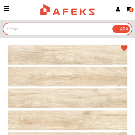
0
Üye Girişi
Üye Ol
Google İle Bağlan