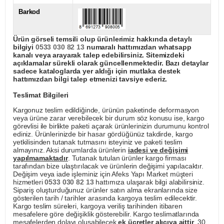
Barkod
Ürün görseli temsili olup ürünlerimiz hakkında detaylı
bilgiyi
0533 030 82 13
numaralı hattımızdan whatsapp
kanalı veya arayarak talep edebilirsiniz. Sitemizdeki
açıklamalar sürekli olarak güncellenmektedir. Bazı detaylar
sadece kataloglarda yer aldığı için mutlaka destek
hattımızdan bilgi talep etmenizi tavsiye ederiz.
Teslimat Bilgileri
Kargonuz teslim edildiğinde, ürünün paketinde deformasyon
veya ürüne zarar verebilecek bir durum söz konusu ise, kargo
görevlisi ile birlikte paketi açarak ürünlerinizin durumunu kontrol
ediniz. Ürünlerinizde bir hasar gördüğünüz takdirde, kargo
yetkilisinden tutanak tutmasını isteyiniz ve paketi teslim
almayınız. Aksi durumlarda ürünlerin
iadesi ve değişimi
yapılmamaktadır
. Tutanak tutulan ürünler kargo firması
tarafından bize ulaştırılacak ve ürünlerin değişimi yapılacaktır.
Değişim veya iade işleminiz için Afeks Yapı Market müşteri
hizmetleri
0533 030 82 13
hattımıza ulaşarak bilgi alabilirsiniz.
Sipariş oluşturduğunuz ürünler satın alma ekranlarında size
gösterilen tarih / tarihler arasında kargoya teslim edilecektir.
Kargo teslim süreleri, kargoya veriliş tarihinden itibaren
mesafelere göre değişiklik gösterebilir. Kargo teslimatlarında
mesafelerden dolayı oluşabilecek
ek ücretler alıcıya aittir
. 30