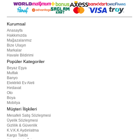
Kurumsal
Anasayfa
Hakkımızda
Mağazalarımız
Bize Ulaşın
Markalar
Havale Bildirimi
Popüler Kategoriler
Beyaz Eşya
Mutfak
Banyo
Elektrikli Ev Aleti
Hırdavat
Oto
Boya
Mobilya
Müşteri İlişkileri
Mesafeli Satış Sözleşmesi
Üyelik Sözleşmesi
Gizlilik & Güvenlik
K.V.K.K Aydınlatma
Kargo Takibi