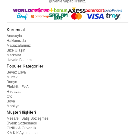
güvenle yapabilirsiniz.
Kurumsal
Anasayfa
Hakkımızda
Mağazalarımız
Bize Ulaşın
Markalar
Havale Bildirimi
Popüler Kategoriler
Beyaz Eşya
Mutfak
Banyo
Elektrikli Ev Aleti
Hırdavat
Oto
Boya
Mobilya
Müşteri İlişkileri
Mesafeli Satış Sözleşmesi
Üyelik Sözleşmesi
Gizlilik & Güvenlik
K.V.K.K Aydınlatma