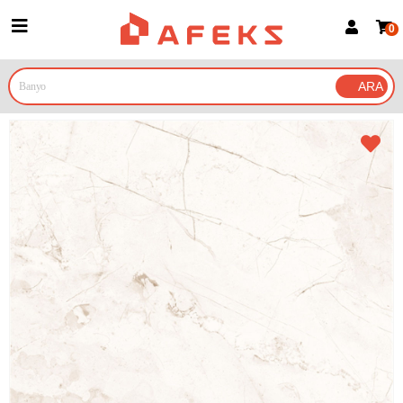
0
Üye Girişi
Üye Ol
Google İle Bağlan