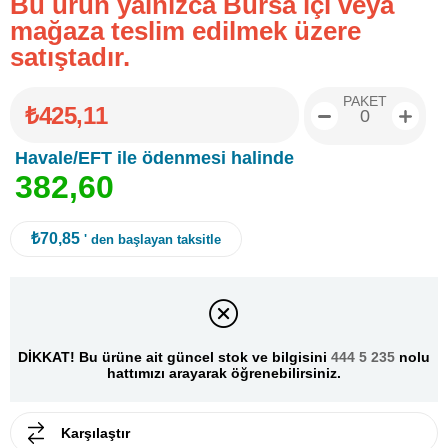
Bu ürün yalnızca Bursa içi veya
mağaza teslim edilmek üzere
satıştadır.
PAKET
₺425,11
Havale/EFT ile ödenmesi halinde
3
8
2
,
6
0
₺70,85
' den başlayan taksitle
DİKKAT! Bu ürüne ait güncel stok ve bilgisini
444 5 235
nolu
hattımızı arayarak öğrenebilirsiniz.
Karşılaştır