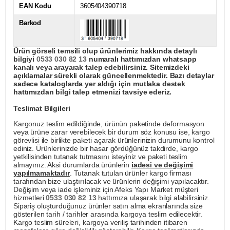
EAN Kodu
3605404390718
Barkod
Ürün görseli temsili olup ürünlerimiz hakkında detaylı
bilgiyi
0533 030 82 13
numaralı hattımızdan whatsapp
kanalı veya arayarak talep edebilirsiniz. Sitemizdeki
açıklamalar sürekli olarak güncellenmektedir. Bazı detaylar
sadece kataloglarda yer aldığı için mutlaka destek
hattımızdan bilgi talep etmenizi tavsiye ederiz.
Teslimat Bilgileri
Kargonuz teslim edildiğinde, ürünün paketinde deformasyon
veya ürüne zarar verebilecek bir durum söz konusu ise, kargo
görevlisi ile birlikte paketi açarak ürünlerinizin durumunu kontrol
ediniz. Ürünlerinizde bir hasar gördüğünüz takdirde, kargo
yetkilisinden tutanak tutmasını isteyiniz ve paketi teslim
almayınız. Aksi durumlarda ürünlerin
iadesi ve değişimi
yapılmamaktadır
. Tutanak tutulan ürünler kargo firması
tarafından bize ulaştırılacak ve ürünlerin değişimi yapılacaktır.
Değişim veya iade işleminiz için Afeks Yapı Market müşteri
hizmetleri
0533 030 82 13
hattımıza ulaşarak bilgi alabilirsiniz.
Sipariş oluşturduğunuz ürünler satın alma ekranlarında size
gösterilen tarih / tarihler arasında kargoya teslim edilecektir.
Kargo teslim süreleri, kargoya veriliş tarihinden itibaren