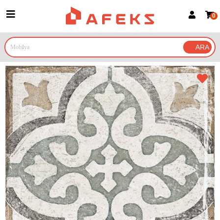
0
Üye Girişi
Üye Ol
Google İle Bağlan