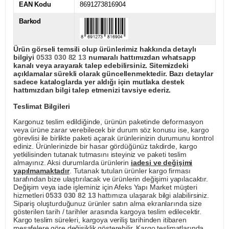
EAN Kodu
8691273816904
Barkod
Ürün görseli temsili olup ürünlerimiz hakkında detaylı
bilgiyi
0533 030 82 13
numaralı hattımızdan whatsapp
kanalı veya arayarak talep edebilirsiniz. Sitemizdeki
açıklamalar sürekli olarak güncellenmektedir. Bazı detaylar
sadece kataloglarda yer aldığı için mutlaka destek
hattımızdan bilgi talep etmenizi tavsiye ederiz.
Teslimat Bilgileri
Kargonuz teslim edildiğinde, ürünün paketinde deformasyon
veya ürüne zarar verebilecek bir durum söz konusu ise, kargo
görevlisi ile birlikte paketi açarak ürünlerinizin durumunu kontrol
ediniz. Ürünlerinizde bir hasar gördüğünüz takdirde, kargo
yetkilisinden tutanak tutmasını isteyiniz ve paketi teslim
almayınız. Aksi durumlarda ürünlerin
iadesi ve değişimi
yapılmamaktadır
. Tutanak tutulan ürünler kargo firması
tarafından bize ulaştırılacak ve ürünlerin değişimi yapılacaktır.
Değişim veya iade işleminiz için Afeks Yapı Market müşteri
hizmetleri
0533 030 82 13
hattımıza ulaşarak bilgi alabilirsiniz.
Sipariş oluşturduğunuz ürünler satın alma ekranlarında size
gösterilen tarih / tarihler arasında kargoya teslim edilecektir.
Kargo teslim süreleri, kargoya veriliş tarihinden itibaren
mesafelere göre değişiklik gösterebilir. Kargo teslimatlarında