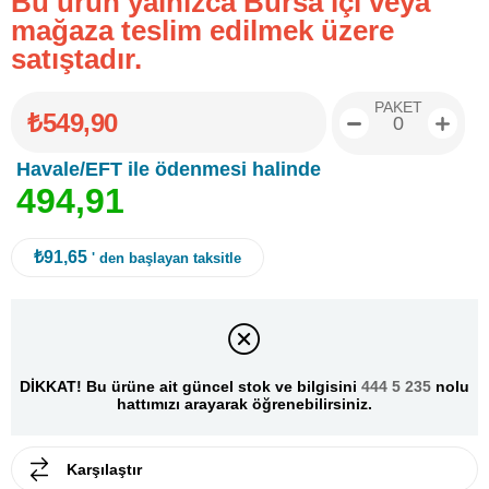
Bu ürün yalnızca Bursa içi veya
mağaza teslim edilmek üzere
satıştadır.
PAKET
₺549,90
Havale/EFT ile ödenmesi halinde
4
9
4
,
9
1
₺91,65
' den başlayan taksitle
DİKKAT! Bu ürüne ait güncel stok ve bilgisini
444 5 235
nolu
hattımızı arayarak öğrenebilirsiniz.
Karşılaştır