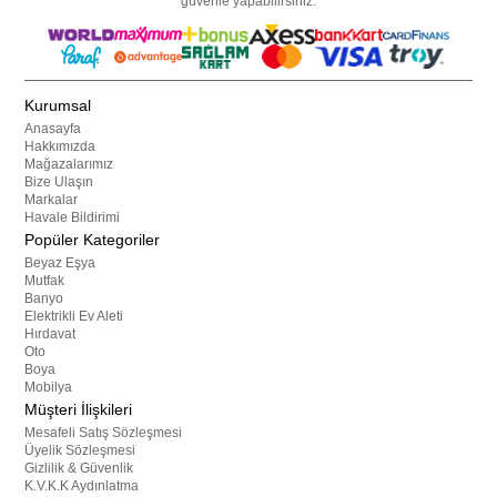
güvenle yapabilirsiniz.
Kurumsal
Anasayfa
Hakkımızda
Mağazalarımız
Bize Ulaşın
Markalar
Havale Bildirimi
Popüler Kategoriler
Beyaz Eşya
Mutfak
Banyo
Elektrikli Ev Aleti
Hırdavat
Oto
Boya
Mobilya
Müşteri İlişkileri
Mesafeli Satış Sözleşmesi
Üyelik Sözleşmesi
Gizlilik & Güvenlik
K.V.K.K Aydınlatma