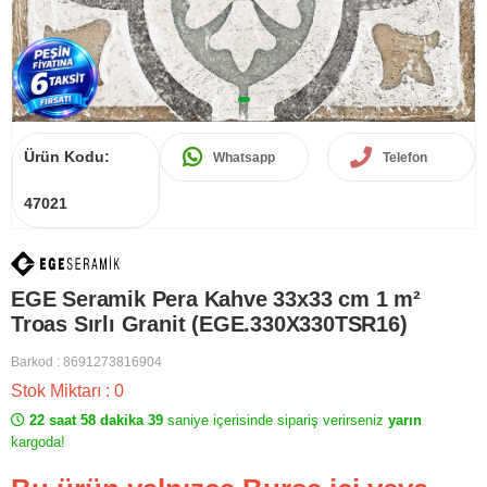
Ürün Kodu:
Whatsapp
Telefon
47021
EGE Seramik Pera Kahve 33x33 cm 1 m²
Troas Sırlı Granit (EGE.330X330TSR16)
Barkod
:
8691273816904
Stok Miktarı
:
0
22 saat 58 dakika 39
saniye içerisinde sipariş verirseniz
yarın
kargoda!