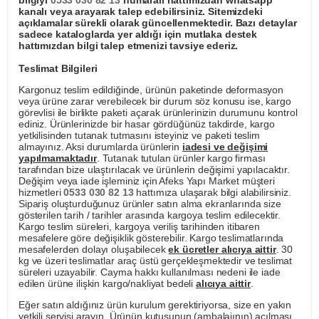
bilgiyi
0533 030 82 13
numaralı hattımızdan whatsapp
kanalı veya arayarak talep edebilirsiniz. Sitemizdeki
açıklamalar sürekli olarak güncellenmektedir. Bazı detaylar
sadece kataloglarda yer aldığı için mutlaka destek
hattımızdan bilgi talep etmenizi tavsiye ederiz.
Teslimat Bilgileri
Kargonuz teslim edildiğinde, ürünün paketinde deformasyon
veya ürüne zarar verebilecek bir durum söz konusu ise, kargo
görevlisi ile birlikte paketi açarak ürünlerinizin durumunu kontrol
ediniz. Ürünlerinizde bir hasar gördüğünüz takdirde, kargo
yetkilisinden tutanak tutmasını isteyiniz ve paketi teslim
almayınız. Aksi durumlarda ürünlerin
iadesi ve değişimi
yapılmamaktadır
. Tutanak tutulan ürünler kargo firması
tarafından bize ulaştırılacak ve ürünlerin değişimi yapılacaktır.
Değişim veya iade işleminiz için Afeks Yapı Market müşteri
hizmetleri
0533 030 82 13
hattımıza ulaşarak bilgi alabilirsiniz.
Sipariş oluşturduğunuz ürünler satın alma ekranlarında size
gösterilen tarih / tarihler arasında kargoya teslim edilecektir.
Kargo teslim süreleri, kargoya veriliş tarihinden itibaren
mesafelere göre değişiklik gösterebilir. Kargo teslimatlarında
mesafelerden dolayı oluşabilecek
ek ücretler alıcıya aittir
. 30
kg ve üzeri teslimatlar araç üstü gerçekleşmektedir ve teslimat
süreleri uzayabilir. Cayma hakkı kullanılması nedeni ile iade
edilen ürüne ilişkin kargo/nakliyat bedeli
alıcıya aittir
.
Eğer satın aldığınız ürün kurulum gerektiriyorsa, size en yakın
yetkili servisi arayın. Ürünün kutusunun (ambalajının) açılması