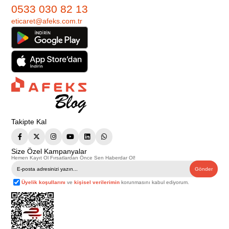
0533 030 82 13
eticaret@afeks.com.tr
Takipte Kal
Size Özel Kampanyalar
Hemen Kayıt Ol Fırsatlardan Önce Sen Haberdar Ol!
Gönder
Üyelik koşullarını
ve
kişisel verilerimin
korunmasını kabul ediyorum.