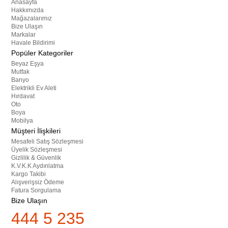
Anasayfa
Hakkımızda
Mağazalarımız
Bize Ulaşın
Markalar
Havale Bildirimi
Popüler Kategoriler
Beyaz Eşya
Mutfak
Banyo
Elektrikli Ev Aleti
Hırdavat
Oto
Boya
Mobilya
Müşteri İlişkileri
Mesafeli Satış Sözleşmesi
Üyelik Sözleşmesi
Gizlilik & Güvenlik
K.V.K.K Aydınlatma
Kargo Takibi
Alışverişsiz Ödeme
Fatura Sorgulama
Bize Ulaşın
444 5 235