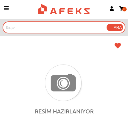
0
Üye Girişi
Üye Ol
Google İle Bağlan